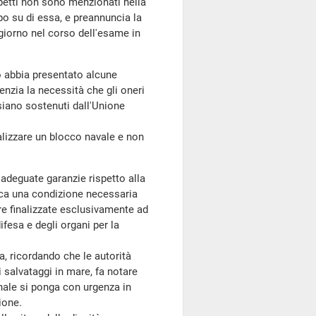
spetti non sono menzionati nella
po su di essa, e preannuncia la
giorno nel corso dell'esame in
o abbia presentato alcune
nzia la necessità che gli oneri
 siano sostenuti dall'Unione
alizzare un blocco navale e non
adeguate garanzie rispetto alla
isca una condizione necessaria
ere finalizzate esclusivamente ad
ifesa e degli organi per la
, ricordando che le autorità
 salvataggi in mare, fa notare
onale si ponga con urgenza in
ione.