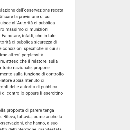
lazione dell'osservazione recata
ificare la previsione di cui
buisce all'Autorità di pubblica
umero massimo di munizioni
 Fa notare, infatti, che in tale
orità di pubblica sicurezza di
 condizioni specifiche in cui si
ime altresì perplessità
e, atteso che il relatore, sulla
ritorio nazionale, propone
mente sulla funzione di controllo
latore abbia ritenuto di
onti delle autorità di pubblica
 di controllo oppure li esercitino
la proposta di parere tenga
 Rileva, tuttavia, come anche la
osservazioni, che hanno, a suo
atto dell'intenzione, manifestata