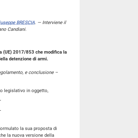
iuseppe BRESCIA
. — Interviene il
fano Candiani.
iva (UE) 2017/853 che modifica la
della detenzione di armi.
 regolamento, e conclusione –
egislativo in oggetto,
iformulato la sua proposta di
 che la nuova versione della