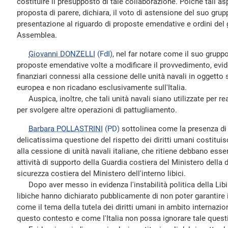
costituire il presupposto di tale collaborazione. Poiché tali a
proposta di parere, dichiara, il voto di astensione del suo grup
presentazione al riguardo di proposte emendative e ordini del 
Assemblea.
Giovanni DONZELLI
(FdI)
, nel far notare come il suo grupp
proposte emendative volte a modificare il provvedimento, evide
finanziari connessi alla cessione delle unità navali in oggetto
europea e non ricadano esclusivamente sull'Italia.
Auspica, inoltre, che tali unità navali siano utilizzate per re
per svolgere altre operazioni di pattugliamento.
Barbara POLLASTRINI
(PD)
sottolinea come la presenza di 
delicatissima questione del rispetto dei diritti umani costitu
alla cessione di unità navali italiane, che ritiene debbano ess
attività di supporto della Guardia costiera del Ministero della d
sicurezza costiera del Ministero dell'interno libici.
Dopo aver messo in evidenza l'instabilità politica della Libia
libiche hanno dichiarato pubblicamente di non poter garantire i
come il tema della tutela dei diritti umani in ambito internazi
questo contesto e come l'Italia non possa ignorare tale quest