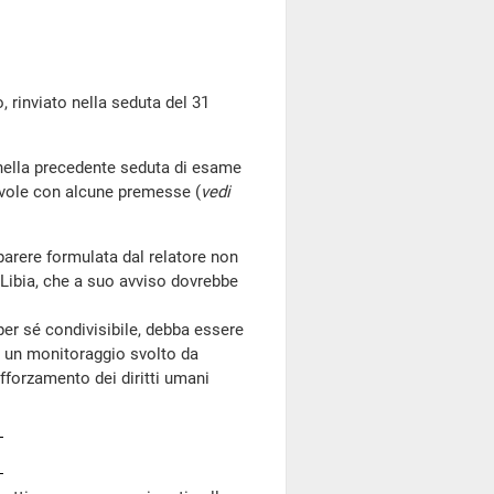
rinviato nella seduta del 31
i, nella precedente seduta di esame
evole con alcune premesse (
vedi
arere formulata dal relatore non
n Libia, che a suo avviso dovrebbe
per sé condivisibile, debba essere
di un monitoraggio svolto da
afforzamento dei diritti umani