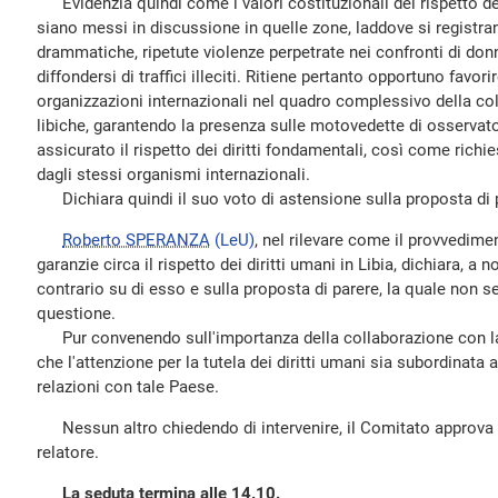
Evidenzia quindi come i valori costituzionali del rispetto del
siano messi in discussione in quelle zone, laddove si registran
drammatiche, ripetute violenze perpetrate nei confronti di don
diffondersi di traffici illeciti. Ritiene pertanto opportuno favor
organizzazioni internazionali nel quadro complessivo della col
libiche, garantendo la presenza sulle motovedette di osservator
assicurato il rispetto dei diritti fondamentali, così come richie
dagli stessi organismi internazionali.
Dichiara quindi il suo voto di astensione sulla proposta di p
Roberto SPERANZA
(LeU)
, nel rilevare come il provvedim
garanzie circa il rispetto dei diritti umani in Libia, dichiara, a
contrario su di esso e sulla proposta di parere, la quale non 
questione.
Pur convenendo sull'importanza della collaborazione con la L
che l'attenzione per la tutela dei diritti umani sia subordinata a
relazioni con tale Paese.
Nessun altro chiedendo di intervenire, il Comitato approva l
relatore.
La seduta termina alle 14.10.