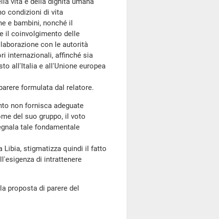
la vita e della dignità umana
o condizioni di vita
ne e bambini, nonché il
ire il coinvolgimento delle
laborazione con le autorità
i internazionali, affinché sia
sto all'Italia e all'Unione europea
arere formulata dal relatore.
ento non fornisca adeguate
 nome del suo gruppo, il voto
segnala tale fondamentale
ibia, stigmatizza quindi il fatto
ll'esigenza di intrattenere
a proposta di parere del