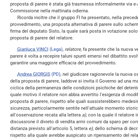
proposta di parere è stata già trasmessa informalmente via e-
Commissione nella mattinata odierna.
Ricorda inoltre che il gruppo FI ha presentato, nella preced
provvedimento, una proposta alternativa di parere sullo schema
firma del deputato Sisto, la quale sarà posta in votazione solo
proposta di parere del relatore.
Gianluca VINCI
(Lega)
,
relatore
, fa presente che la nuova v
parere è volta a recepire taluni spunti emersi nel dibattito svolto
garantire una maggiore efficacia del provvedimento.
Andrea GIORGIS
(PD)
, nel giudicare ragionevole la nuova o
della proposta di parere, laddove si invita il Governo ad una ma
ciclica della permanenza delle condizioni psichiche del deten
quale motivo il relatore non abbia avvertito l'esigenza di modif
proposta di parere, rispetto alle quali sussisterebbero mede
sicurezza, particolarmente sentite nell'attuale momento storic
all'osservazione recata alla lettera
a)
, con la quale il relatore 
discussione il divieto di vendita armi comuni da sparo per cor
distanza previsto all'articolo 5, lettera
e)
, dello schema di decr
rispetto alla quale avrebbe auspicato un ripensamento del relat