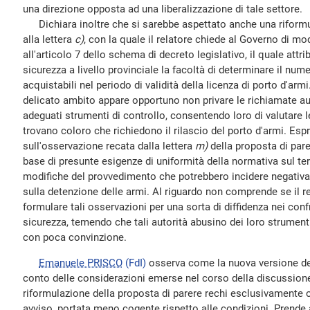
una direzione opposta ad una liberalizzazione di tale settore.
Dichiara inoltre che si sarebbe aspettato anche una riformu
alla lettera
c)
, con la quale il relatore chiede al Governo di mod
all'articolo 7 dello schema di decreto legislativo, il quale attri
sicurezza a livello provinciale la facoltà di determinare il n
acquistabili nel periodo di validità della licenza di porto d'armi.
delicato ambito appare opportuno non privare le richiamate aut
adeguati strumenti di controllo, consentendo loro di valutare le
trovano coloro che richiedono il rilascio del porto d'armi. Espr
sull'osservazione recata dalla lettera
m)
della proposta di parer
base di presunte esigenze di uniformità della normativa sul ter
modifiche del provvedimento che potrebbero incidere negativa
sulla detenzione delle armi. Al riguardo non comprende se il re
formulare tali osservazioni per una sorta di diffidenza nei confr
sicurezza, temendo che tali autorità abusino dei loro strumenti
con poca convinzione.
Emanuele PRISCO
(FdI)
osserva come la nuova versione del
conto delle considerazioni emerse nel corso della discussione.
riformulazione della proposta di parere rechi esclusivamente 
avviso, portata meno cogente rispetto alle condizioni. Prende 