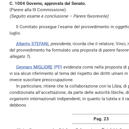
C. 1004 Governo, approvata dal Senato.
(Parere alla III Commissione).
(Seguito esame e conclusione – Parere favorevole).
Il Comitato prosegue l'esame del provvedimento in oggetto, 
luglio.
Alberto STEFANI
,
presidente
, ricorda che il relatore, Vinc
del provvedimento ha formulato una proposta di parere favor
allegato 1
).
Gennaro MIGLIORE
(PD)
evidenzia come nella proposta di p
vi sia alcun riferimento al tema del rispetto dei diritti umani i
invece suscitare preoccupazione.
In particolare, ritiene che la collaborazione con la Libia, di 
condizionata all'accettazione, da parte delle autorità libiche, 
organismi internazionali indipendenti, in quanto la tutela e il r
debbono
Pag. 23