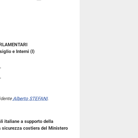
ARLAMENTARI
glio e Interni (I)
idente
Alberto STEFANI
.
i italiane a supporto della
a sicurezza costiera del Ministero