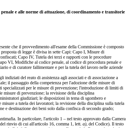
ce penale e alle norme di attuazione, di coordinamento e transitorie
fa presente che il provvedimento all'esame della Commissione è composto
proposta di legge è divisa in sette Capi: Capo I, Misure di
nfiscati; Capo IV, Tutela dei terzi e rapporti con le procedure
 Capo VI, Modifiche al codice penale, al codice di procedura penale e
ario e di curatore fallimentare e per la tutela del lavoro nelle aziende
indiziati del reato di assistenza agli associati e di associazione a
iale; il passaggio della competenza per l'adozione delle misure di
ti specializzati per le misure di prevenzione; l'introduzione di limiti di
e misure di prevenzione; la revisione della disciplina
ministratori giudiziari; le disposizioni in tema di sgombero e
misure a tutela dei lavoratori; la revisione della disciplina sulla tutela
one e destinazione dei beni solo dalla confisca di secondo grado;
imafia. In particolare, l'articolo 1 – nel testo approvato dalla Camera
del rinvio di cui all'articolo 16, comma 1, lett.
a)
, del Codice). Il testo