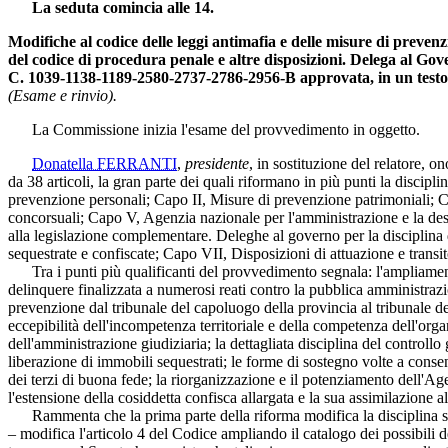
La seduta comincia alle 14.
Modifiche al codice delle leggi antimafia e delle misure di prevenz
del codice di procedura penale e altre disposizioni. Delega al Gove
C. 1039-1138-1189-2580-2737-2786-2956-B approvata, in un testo 
(Esame e rinvio).
La Commissione inizia l'esame del provvedimento in oggetto.
Donatella FERRANTI
,
presidente
, in sostituzione del relatore, 
da 38 articoli, la gran parte dei quali riformano in più punti la discipli
prevenzione personali; Capo II, Misure di prevenzione patrimoniali; Ca
concorsuali; Capo V, Agenzia nazionale per l'amministrazione e la dest
alla legislazione complementare. Deleghe al governo per la disciplina de
sequestrate e confiscate; Capo VII, Disposizioni di attuazione e transit
Tra i punti più qualificanti del provvedimento segnala: l'ampliamento d
delinquere finalizzata a numerosi reati contro la pubblica amministrazi
prevenzione dal tribunale del capoluogo della provincia al tribunale del d
eccepibilità dell'incompetenza territoriale e della competenza dell'org
dell'amministrazione giudiziaria; la dettagliata disciplina del controllo
liberazione di immobili sequestrati; le forme di sostegno volte a consenti
dei terzi di buona fede; la riorganizzazione e il potenziamento dell'A
l'estensione della cosiddetta confisca allargata e la sua assimilazione a
Rammenta che la prima parte della riforma modifica la disciplina sulle
– modifica l'articolo 4 del Codice ampliando il catalogo dei possibili de