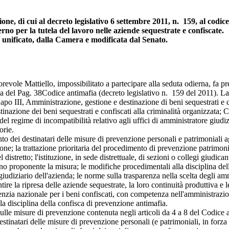
ione, di cui al decreto legislativo 6 settembre 2011, n. 159, al codi
rno per la tutela del lavoro nelle aziende sequestrate e confiscate.
unificato, dalla Camera e modificata dal Senato.
onorevole Mattiello, impossibilitato a partecipare alla seduta odierna, 
na del
Pag. 38
Codice antimafia (decreto legislativo n. 159 del 2011). La 
po III, Amministrazione, gestione e destinazione di beni sequestrati e co
inazione dei beni sequestrati e confiscati alla criminalità organizzata;
l regime di incompatibilità relativo agli uffici di amministratore giudizi
orie.
ei destinatari delle misure di prevenzione personali e patrimoniali agli 
one; la trattazione prioritaria del procedimento di prevenzione patrimon
istretto; l'istituzione, in sede distrettuale, di sezioni o collegi giudican
ano proponente la misura; le modifiche procedimentali alla disciplina dell
 giudiziario dell'azienda; le norme sulla trasparenza nella scelta degli am
re la ripresa delle aziende sequestrate, la loro continuità produttiva e le 
genzia nazionale per i beni confiscati, con competenza nell'amministrazi
lla disciplina della confisca di prevenzione antimafia.
 misure di prevenzione contenuta negli articoli da 4 a 8 del Codice ant
stinatari delle misure di prevenzione personali (e patrimoniali, in forza 