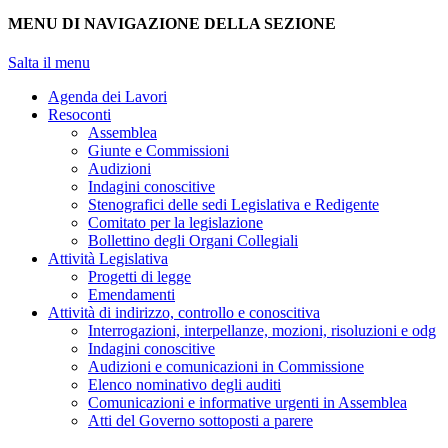
MENU DI NAVIGAZIONE DELLA SEZIONE
Salta il menu
Agenda dei Lavori
Resoconti
Assemblea
Giunte e Commissioni
Audizioni
Indagini conoscitive
Stenografici delle sedi Legislativa e Redigente
Comitato per la legislazione
Bollettino degli Organi Collegiali
Attività Legislativa
Progetti di legge
Emendamenti
Attività di indirizzo, controllo e conoscitiva
Interrogazioni, interpellanze, mozioni, risoluzioni e odg
Indagini conoscitive
Audizioni e comunicazioni in Commissione
Elenco nominativo degli auditi
Comunicazioni e informative urgenti in Assemblea
Atti del Governo sottoposti a parere