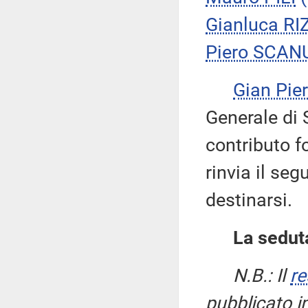
Gianluca RI
Piero SCAN
Gian Pi
Generale di 
contributo f
rinvia il se
destinarsi.
La seduta
N.B.: Il
re
pubblicato i