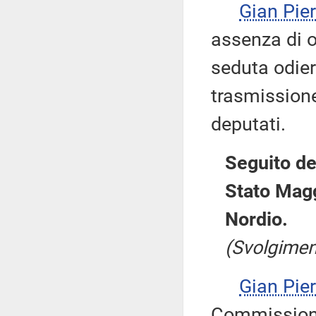
Gian Pi
assenza di ob
seduta odie
trasmissione
deputati.
Seguito de
Stato Magg
Nordio.
(Svolgiment
Gian Pi
Commissione