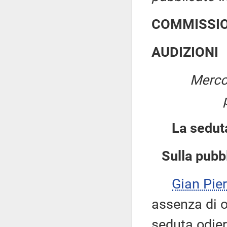
COMMISSIO
AUDIZIONI
Merco
La sedut
Sulla pubbl
Gian Pi
assenza di ob
seduta odie