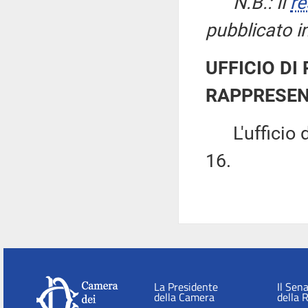
N.B.: Il
re
pubblicato i
UFFICIO DI
RAPPRESEN
L'ufficio di
16.
La Presidente
Il Sen
della Camera
della 