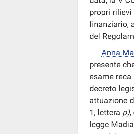
data, la V C
propri riliev
finanziario, 
del Regolam
Anna Ma
presente che
esame reca d
decreto legis
attuazione d
1, lettera
p)
,
legge Madia,