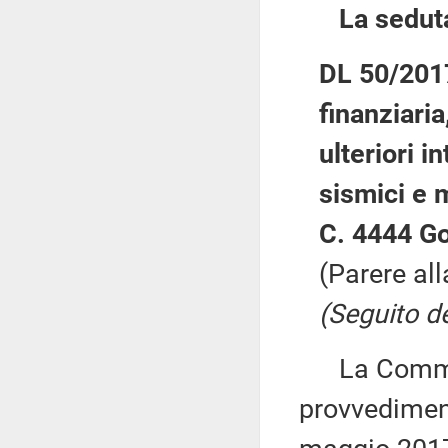
La sedut
DL 50/2017
finanziaria,
ulteriori i
sismici e 
C. 4444 G
(Parere al
(Seguito de
La Commiss
provvediment