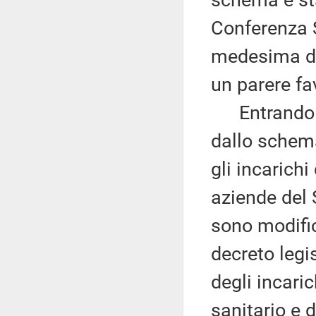
schema è sta
Conferenza S
medesima da
un parere fa
Entrando ne
dallo schema
gli incarichi
aziende del 
sono modifi
decreto legi
degli incaric
sanitario e d