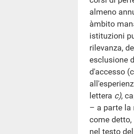
corsi di per
almeno annua
àmbito manag
istituzioni p
rilevanza, d
esclusione de
d'accesso (
all'esperien
lettera
c)
, c
– a parte la
come detto, 
nel testo del