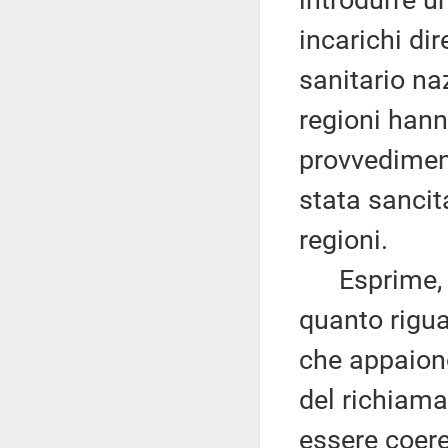
introdurre u
incarichi dir
sanitario na
regioni hann
provvediment
stata sancit
regioni.
Esprime, in
quanto rigua
che appaiono
del richiama
essere coer