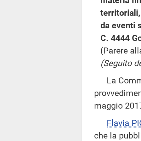
materia fin
territorial
da eventi 
C. 4444 G
(Parere al
(Seguito de
La Commiss
provvediment
maggio 201
Flavia P
che la pubbl