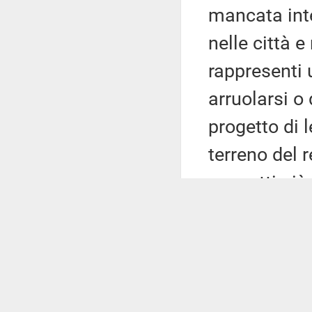
mancata inte
nelle città 
rappresenti 
arruolarsi o 
progetto di 
terreno del 
soggetti già
Ricorda che
firmatari de
risoluzione 
a valutare l