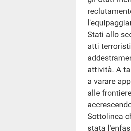
reclutamento
l'equipaggiam
Stati allo sc
atti terroris
addestrament
attività. A t
a varare appo
alle frontier
accrescendo 
Sottolinea c
stata l'enfas