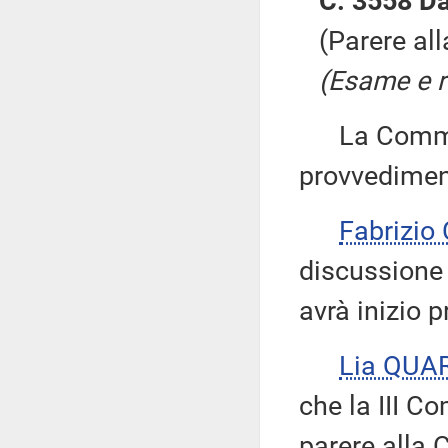
C. 3558 Da
(Parere al
(Esame e ri
La Commiss
provvedimen
Fabrizio
discussione 
avrà inizio p
Lia QUA
che la III 
parere alla 