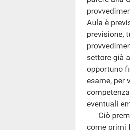
provvediment
Aula è previ
previsione, t
provvedimen
settore già a
opportuno fi
esame, per v
competenza 
eventuali e
Ciò premess
come primi f