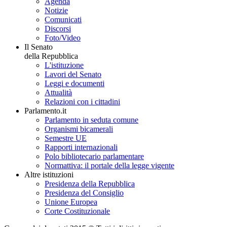
Agenda
Notizie
Comunicati
Discorsi
Foto/Video
Il Senato
della Repubblica
L'istituzione
Lavori del Senato
Leggi e documenti
Attualità
Relazioni con i cittadini
Parlamento.it
Parlamento in seduta comune
Organismi bicamerali
Semestre UE
Rapporti internazionali
Polo bibliotecario parlamentare
Normattiva: il portale della legge vigente
Altre istituzioni
Presidenza della Repubblica
Presidenza del Consiglio
Unione Europea
Corte Costituzionale