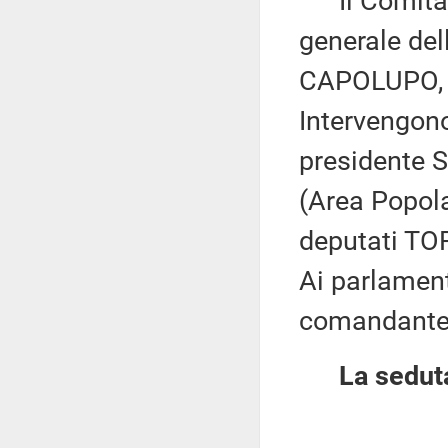
Il Comitato
generale del
CAPOLUPO, i
Intervengono
presidente 
(Area Popol
deputati TO
Ai parlamenta
comandante
La seduta