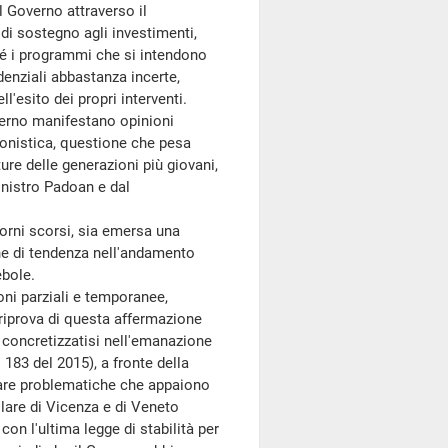
 Governo attraverso il
di sostegno agli investimenti,
 né i programmi che si intendono
denziali abbastanza incerte,
esito dei propri interventi.
verno manifestano opinioni
sionistica, questione che pesa
ure delle generazioni più giovani,
inistro Padoan e dal
orni scorsi, sia emersa una
ione di tendenza nell'andamento
bole.
ni parziali e temporanee,
 riprova di questa affermazione
, concretizzatisi nell'emanazione
183 del 2015), a fronte della
ntare problematiche che appaiono
are di Vicenza e di Veneto
on l'ultima legge di stabilità per