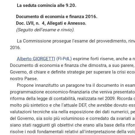
La seduta comincia alle 9.20.
Documento di economia e finanza 2016.
Doc. LVII, n. 4, Allegati e Annesso.
(Seguito dell'esame e rinvio).
La Commissione prosegue l'esame del provvedimento, rinviat
2016.
Alberto GIORGETTI
(FI-PdL)
esprime forti riserve, anche a 
Documento di economia e finanza che dimostra, a suo parere, 
Governo, di chiare e definite strategie per superare la crisi ec
nostro Paese.
Propone innanzitutto un paragone tra il documento in esam
programmazione economico-finanziaria che veniva presentato 
riforma della legge di contabilità, realizzata nel 2009. Rico
molto più sintetico e che l'attuale DEF, che avrebbe dovuto ess
valutazioni tecniche sia nella esposizione dei dati numerici, pe
del Governo, sia solo più voluminoso e corredato da svariati al
siano stati raggiunti gli obiettivi che erano alla base della rif
risolve i nodi fondamentali relativi all'interpretazione della vo