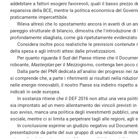
addebitare a fattori esogeni favorevoli, quali il basso prezzo d
espansiva della BCE, mentre la politica economica del Governo
praticamente impercettibile.
Rileva altresì che lo spostamento ancora in avanti di un anno,
pareggio strutturale di bilancio, dimostra che l'introduzione di
profondamente sbagliata, come già ripetutamente evidenziato 
Considera inoltre poco realistiche le previsioni contenute ne
della spesa e agli introiti attesi dalle privatizzazioni.
Per quanto riguarda il Sud del Paese ritiene che il Document
roboante,
Masterplan
per il Mezzogiorno, contenga ben poco d
Dalla parte del PNR dedicata all'analisi dei progressi nei
ta
si comprende che, a parte i riferimenti ai risultati nella riduzi
nelle energie rinnovabili, il nostro Paese sia indietro rispetto a q
indicati in sede europea.
In sostanza ritiene che il DEF 2016 non attui una vera poli
sia improntato ad un mero allentamento dei vincoli previsti in 
suo avviso, manca una politica degli investimenti pubblici, una 
sociale, mentre ci si limita a perpetrare tagli alle regioni, agli en
In conclusione esprime un giudizio negativo sul Documento
presentazione da parte del suo gruppo di una relazione di mino