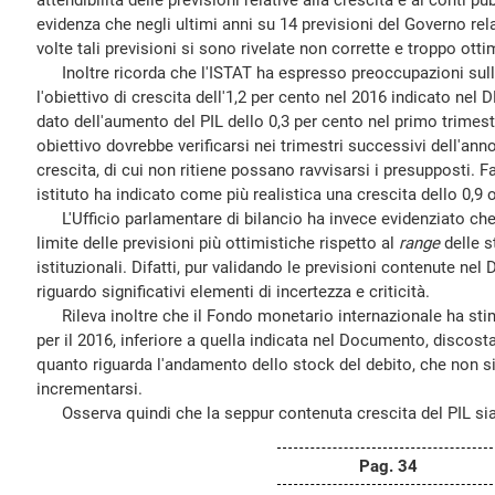
attendibilità delle previsioni relative alla crescita e ai conti p
evidenza che negli ultimi anni su 14 previsioni del Governo re
volte tali previsioni si sono rivelate non corrette e troppo otti
Inoltre ricorda che l'ISTAT ha espresso preoccupazioni sulla
l'obiettivo di crescita dell'1,2 per cento nel 2016 indicato nel 
dato dell'aumento del PIL dello 0,3 per cento nel primo trimest
obiettivo dovrebbe verificarsi nei trimestri successivi dell'an
crescita, di cui non ritiene possano ravvisarsi i presupposti. 
istituto ha indicato come più realistica una crescita dello 0,9 
L'Ufficio parlamentare di bilancio ha invece evidenziato che
limite delle previsioni più ottimistiche rispetto al
range
delle s
istituzionali. Difatti, pur validando le previsioni contenute ne
riguardo significativi elementi di incertezza e criticità.
Rileva inoltre che il Fondo monetario internazionale ha stim
per il 2016, inferiore a quella indicata nel Documento, discos
quanto riguarda l'andamento dello stock del debito, che non s
incrementarsi.
Osserva quindi che la seppur contenuta crescita del PIL sia
Pag. 34