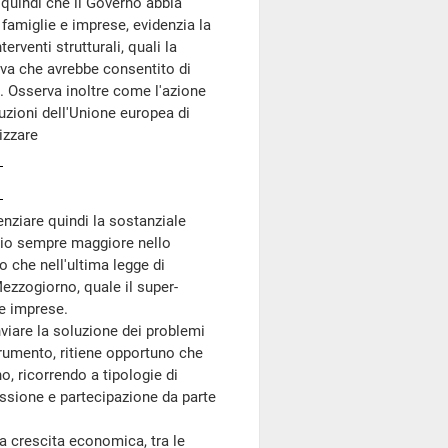
quindi che il Governo abbia
i famiglie e imprese, evidenzia la
erventi strutturali, quali la
leva che avrebbe consentito di
e. Osserva inoltre come l'azione
uzioni dell'Unione europea di
izzare
nziare quindi la sostanziale
ario sempre maggiore nello
o che nell'ultima legge di
Mezzogiorno, quale il super-
e imprese.
iare la soluzione dei problemi
strumento, ritiene opportuno che
no, ricorrendo a tipologie di
sione e partecipazione da parte
a crescita economica, tra le