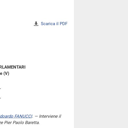
Scarica il PDF
ARLAMENTARI
e (V)
doardo FANUCCI
. — Interviene il
ze Pier Paolo Baretta.