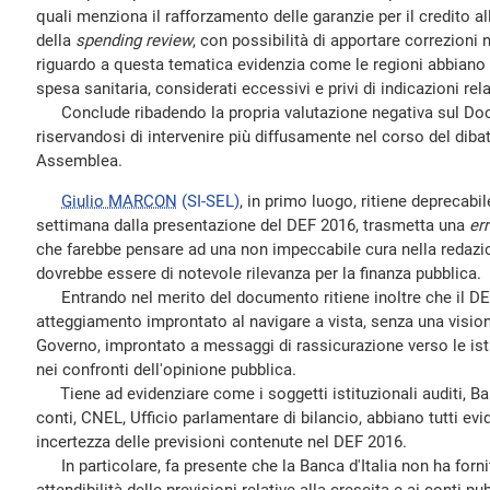
quali menziona il rafforzamento delle garanzie per il credito a
della
spending review
, con possibilità di apportare correzioni n
riguardo a questa tematica evidenzia come le regioni abbiano e
spesa sanitaria, considerati eccessivi e privi di indicazioni rel
Conclude ribadendo la propria valutazione negativa sul Doc
riservandosi di intervenire più diffusamente nel corso del dibat
Assemblea.
Giulio MARCON
(SI-SEL)
, in primo luogo, ritiene deprecabi
settimana dalla presentazione del DEF 2016, trasmetta una
er
che farebbe pensare ad una non impeccabile cura nella redaz
dovrebbe essere di notevole rilevanza per la finanza pubblica.
Entrando nel merito del documento ritiene inoltre che il D
atteggiamento improntato al navigare a vista, senza una vision
Governo, improntato a messaggi di rassicurazione verso le ist
nei confronti dell'opinione pubblica.
Tiene ad evidenziare come i soggetti istituzionali auditi, Banc
conti, CNEL, Ufficio parlamentare di bilancio, abbiano tutti evi
incertezza delle previsioni contenute nel DEF 2016.
In particolare, fa presente che la Banca d'Italia non ha forni