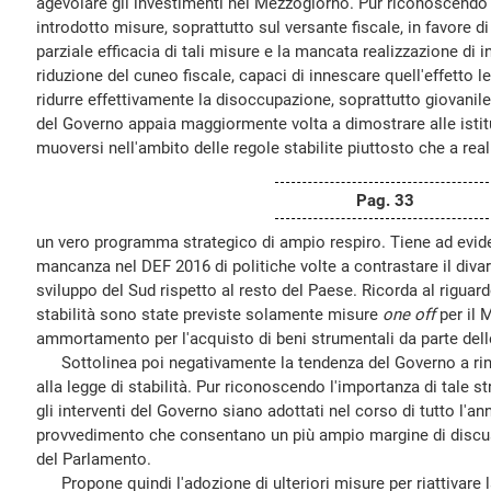
agevolare gli investimenti nel Mezzogiorno. Pur riconoscendo 
introdotto misure, soprattutto sul versante fiscale, in favore d
parziale efficacia di tali misure e la mancata realizzazione di int
riduzione del cuneo fiscale, capaci di innescare quell'effetto 
ridurre effettivamente la disoccupazione, soprattutto giovanil
del Governo appaia maggiormente volta a dimostrare alle istit
muoversi nell'ambito delle regole stabilite piuttosto che a real
Pag. 33
un vero programma strategico di ampio respiro. Tiene ad evide
mancanza nel DEF 2016 di politiche volte a contrastare il div
sviluppo del Sud rispetto al resto del Paese. Ricorda al riguard
stabilità sono state previste solamente misure
one off
per il 
ammortamento per l'acquisto di beni strumentali da parte dell
Sottolinea poi negativamente la tendenza del Governo a rinv
alla legge di stabilità. Pur riconoscendo l'importanza di tale 
gli interventi del Governo siano adottati nel corso di tutto l'an
provvedimento che consentano un più ampio margine di discus
del Parlamento.
Propone quindi l'adozione di ulteriori misure per riattivare l