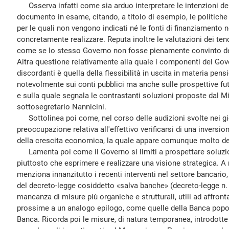
Osserva infatti come sia arduo interpretare le intenzioni del
documento in esame, citando, a titolo di esempio, le politiche 
per le quali non vengono indicati né le fonti di finanziamento
concretamente realizzare. Reputa inoltre le valutazioni dei ten
come se lo stesso Governo non fosse pienamente convinto dell'
Altra questione relativamente alla quale i componenti del Go
discordanti è quella della flessibilità in uscita in materia pen
notevolmente sui conti pubblici ma anche sulle prospettive fut
e sulla quale segnala le contrastanti soluzioni proposte dal M
sottosegretario Nannicini.
Sottolinea poi come, nel corso delle audizioni svolte nei gi
preoccupazione relativa all'effettivo verificarsi di una invers
della crescita economica, la quale appare comunque molto de
Lamenta poi come il Governo si limiti a prospettare soluzio
piuttosto che esprimere e realizzare una visione strategica. A
menziona innanzitutto i recenti interventi nel settore bancario
del decreto-legge cosiddetto «salva banche» (decreto-legge n. 
mancanza di misure più organiche e strutturali, utili ad affro
prossime a un analogo epilogo, come quelle della Banca popol
Banca. Ricorda poi le misure, di natura temporanea, introdotte c