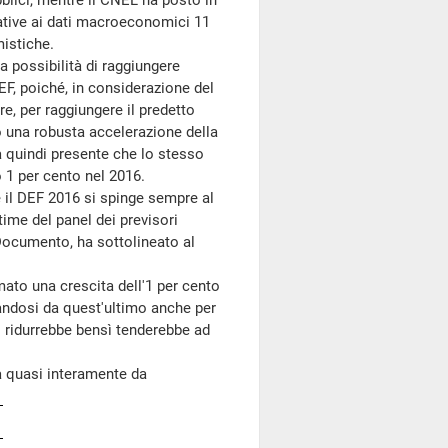
ubblici, mentre il CNEL ha posto in
lative ai dati macroeconomici 11
mistiche.
 possibilità di raggiungere
DEF, poiché, in considerazione del
re, per raggiungere il predetto
no una robusta accelerazione della
Fa quindi presente che lo stesso
o 1 per cento nel 2016.
 il DEF 2016 si spinge sempre al
time del panel dei previsori
l Documento, ha sottolineato al
ato una crescita dell'1 per cento
tandosi da quest'ultimo anche per
i ridurrebbe bensì tenderebbe ad
 quasi interamente da