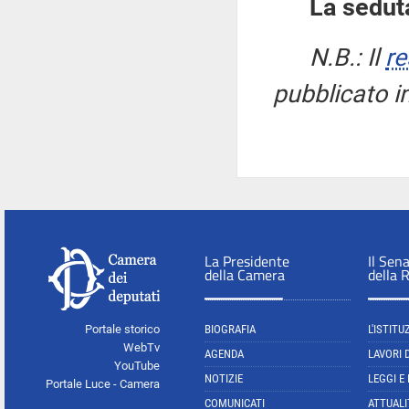
La seduta
N.B.: Il
re
pubblicato i
La Presidente
Il Sen
della Camera
della 
Portale storico
BIOGRAFIA
L'ISTITU
WebTv
AGENDA
LAVORI 
YouTube
NOTIZIE
LEGGI E
Portale Luce - Camera
COMUNICATI
ATTUALI