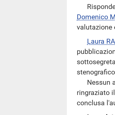
Risponde, a 
Domenico 
valutazione 
Laura R
pubblicazion
sottosegreta
stenografico
Nessun altr
ringraziato 
conclusa l'a