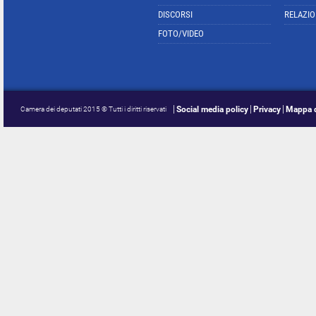
DISCORSI
RELAZIO
FOTO/VIDEO
Social media policy
Privacy
Mappa d
Camera dei deputati 2015 © Tutti i diritti riservati