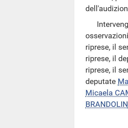
dell'audizion
Intervengon
osservazion
riprese, il s
riprese, il d
riprese, il s
deputate
Ma
Micaela C
BRANDOLIN