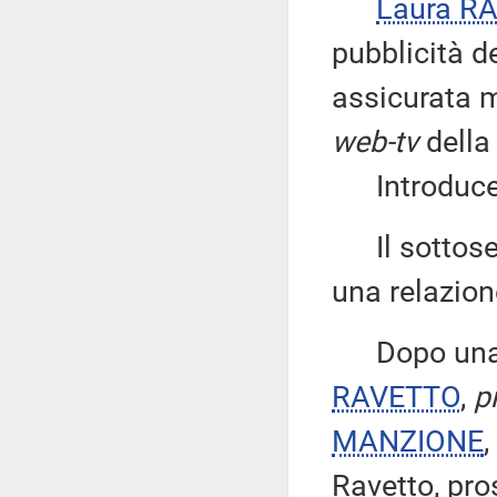
Laura R
pubblicità d
assicurata m
web-tv
della
Introduce, q
Il sottose
una relazion
Dopo una ri
RAVETTO
,
p
MANZIONE
,
Ravetto, pro