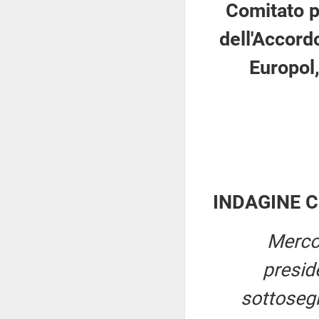
Comitato p
dell'Accordo
Europol,
INDAGINE 
Merco
presi
sottosegr