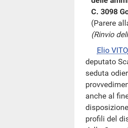
delle ammi
C. 3098 Go
(Parere al
(Rinvio del
Elio VITO
deputato Sca
seduta odier
provvediment
anche al fin
disposizion
profili del 