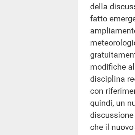
della discuss
fatto emerge
ampliamento 
meteorologic
gratuitament
modifiche al
disciplina r
con riferimen
quindi, un n
discussione 
che il nuovo