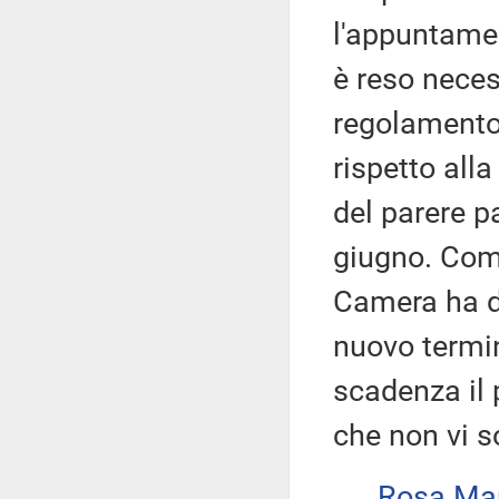
l'appuntamen
è reso neces
regolamento 
rispetto all
del parere p
giugno. Comu
Camera ha di
nuovo termin
scadenza il 
che non vi s
Rosa Ma