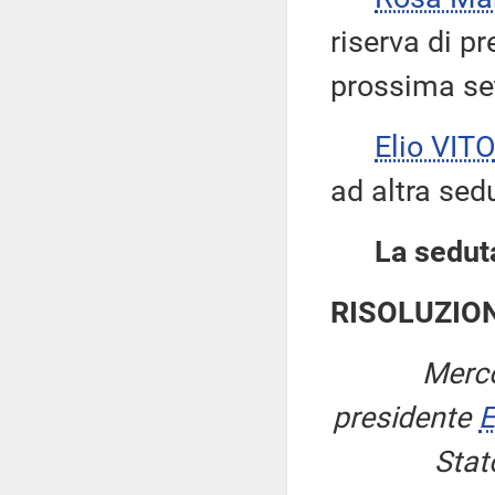
riserva di p
prossima se
Elio VITO
ad altra sed
La seduta
RISOLUZIO
Merco
presidente
E
Stat