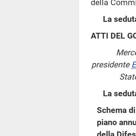
della Commi
La seduta
ATTI DEL 
Merco
presidente
E
Stat
La sedut
Schema di 
piano annu
della Dife