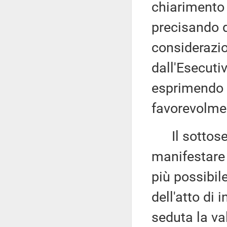
chiarimento 
precisando di
considerazi
dall'Esecuti
esprimendo l
favorevolme
Il sottose
manifestare l
più possibile
dell'atto di 
seduta la va