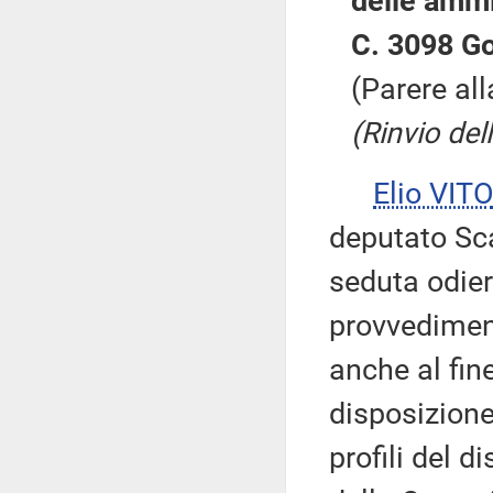
delle ammi
C. 3098 Go
(Parere al
(Rinvio del
Elio VITO
deputato Sca
seduta odier
provvediment
anche al fin
disposizion
profili del 