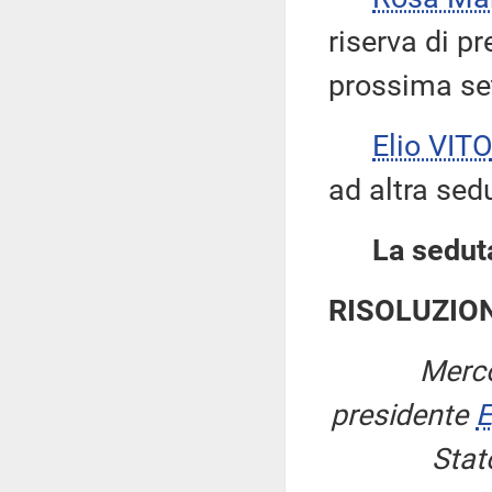
riserva di p
prossima se
Elio VITO
ad altra sed
La seduta
RISOLUZIO
Merco
presidente
E
Stat