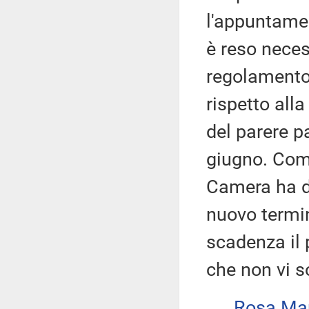
l'appuntamen
è reso neces
regolamento 
rispetto all
del parere p
giugno. Comu
Camera ha di
nuovo termin
scadenza il 
che non vi s
Rosa Ma