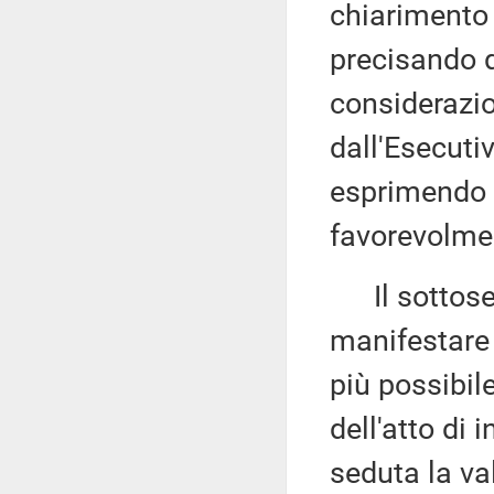
chiarimento 
precisando di
considerazi
dall'Esecuti
esprimendo l
favorevolme
Il sottose
manifestare l
più possibile
dell'atto di 
seduta la va