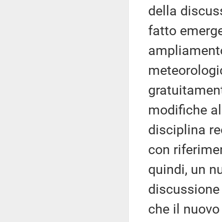
della discuss
fatto emerge
ampliamento 
meteorologic
gratuitament
modifiche al
disciplina r
con riferimen
quindi, un n
discussione 
che il nuovo