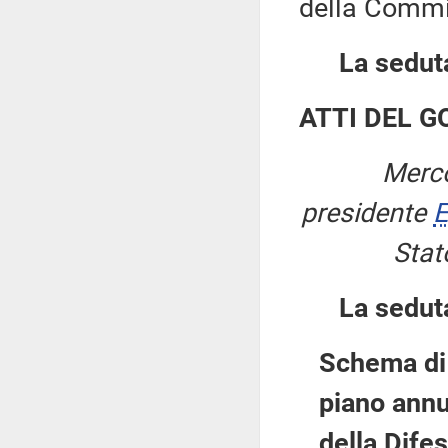
della Commi
La seduta
ATTI DEL 
Merco
presidente
E
Stat
La sedut
Schema di 
piano annu
della Dife