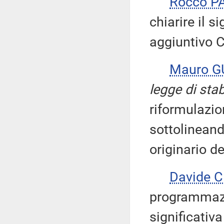
Rocco P
chiarire il s
aggiuntivo C
Mauro 
legge di stab
riformulazio
sottolineando
originario d
Davide 
programmazio
significativa