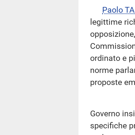
Paolo T
legittime ri
opposizione, 
Commissione
ordinato e p
norme parlam
proposte em
Governo insi
specifiche p