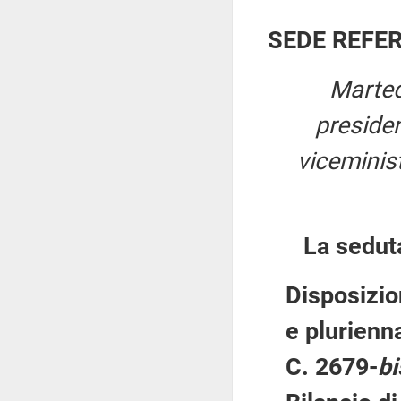
SEDE REFE
Marted
preside
viceminis
La sedut
Disposizio
e plurienna
C. 2679-
bi