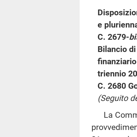
Disposizio
e plurienna
C. 2679-
bi
Bilancio di
finanziario
triennio 2
C. 2680 G
(Seguito de
La Commiss
provvediment