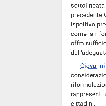
sottolineata
precedente G
ispettivo pr
come la rifo
offra suffici
dell'adegua
Giovanni
considerazio
riformulazio
rappresenti 
cittadini.