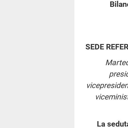
Bilan
SEDE REFE
Marted
presi
vicepreside
viceminis
La sedut