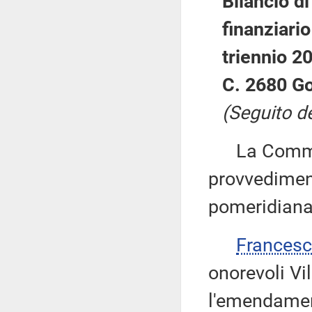
Bilancio di
finanziario
triennio 2
C. 2680 G
(Seguito de
La Commiss
provvediment
pomeridiana
Frances
onorevoli Vil
l'emendament