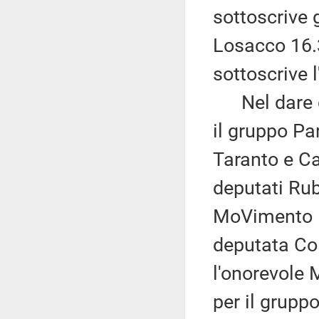
sottoscrive
Losacco 16.35
sottoscrive 
Nel dare con
il gruppo Pa
Taranto e Ca
deputati Rub
MoVimento 5 
deputata Colo
l'onorevole M
per il grupp