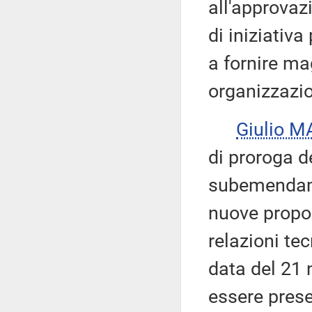
all'approvaz
di iniziativa
a fornire ma
organizzazio
Giulio 
di proroga d
subemendame
nuove propos
relazioni t
data del 21
essere pres