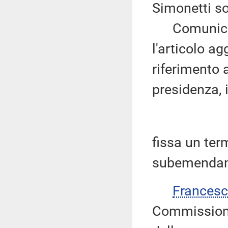
Simonetti so
Comunica al
l'articolo a
riferimento 
presidenza, 
fissa un ter
subemendame
Frances
Commissione