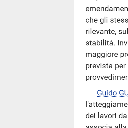
emendamenti
che gli stes
rilevante, su
stabilità. In
maggiore pr
prevista per
provvedimen
Guido GU
l'atteggiame
dei lavori da
associa alla