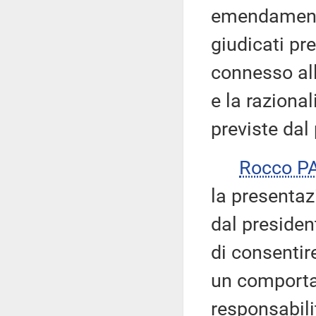
emendamenti
giudicati p
connesso all
e la raziona
previste dal
Rocco P
la presenta
dal presiden
di consentir
un comporta
responsabili