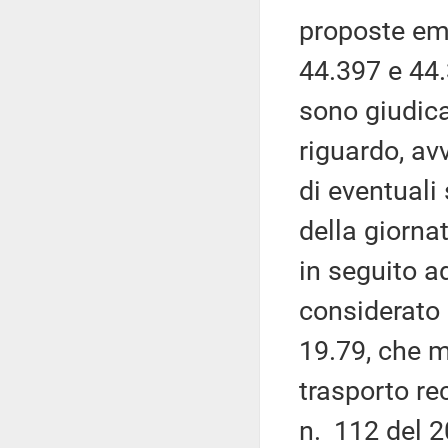
proposte eme
44.397 e 44.
sono giudic
riguardo, av
di eventuali
della giorna
in seguito a
considerato
19.79, che m
trasporto rec
n. 112 del 20