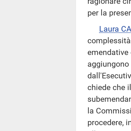
ragionare ci
per la prese
Laura C
complessità
emendative d
aggiungono 
dall'Esecuti
chiede che i
subemendame
la Commissi
procedere, in