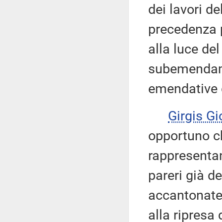
dei lavori d
precedenza p
alla luce de
subemendamen
emendative 
Girgis G
opportuno che
rappresenta
pareri già d
accantonate 
alla ripresa 