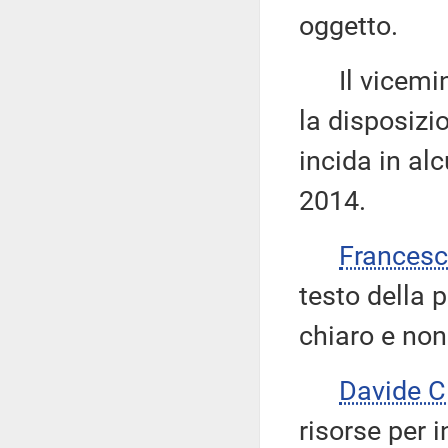
oggetto.
Il vicemin
la disposizi
incida in al
2014.
Frances
testo della 
chiaro e non
Davide 
risorse per i