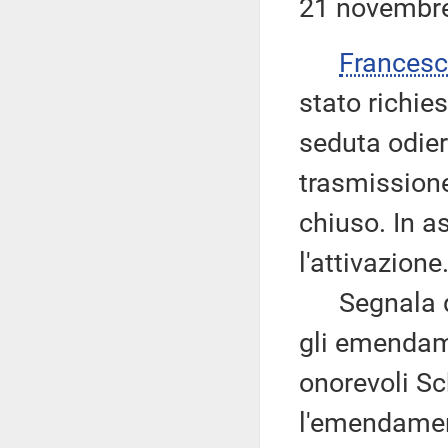
21 novembre
Frances
stato richies
seduta odie
trasmissione
chiuso. In a
l'attivazione
Segnala qui
gli emendame
onorevoli Sc
l'emendament