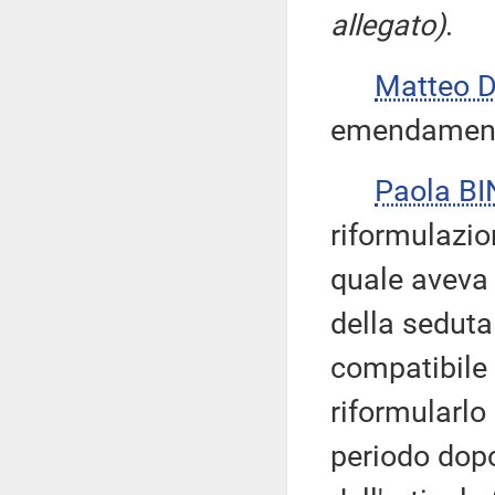
allegato)
.
Matteo 
emendament
Paola BI
riformulazio
quale aveva 
della seduta 
compatibile 
riformularlo
periodo dop