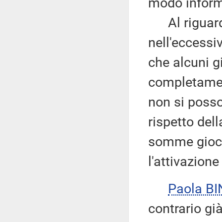
modo inform
Al riguardo 
nell'eccessi
che alcuni g
completament
non si posso
rispetto del
somme gioca
l'attivazione
Paola BI
contrario gi