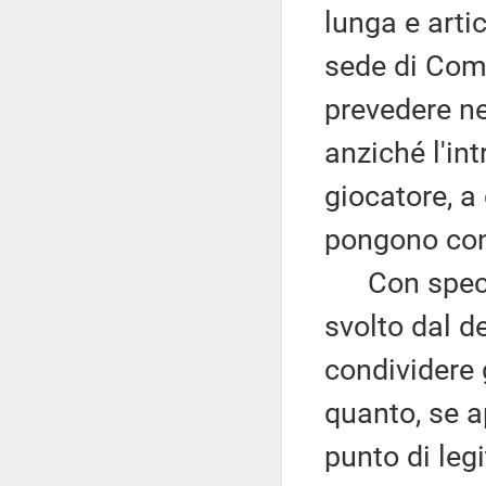
lunga e arti
sede di Comi
prevedere nel
anziché l'in
giocatore, a
pongono con
Con specific
svolto dal d
condividere g
quanto, se ap
punto di leg