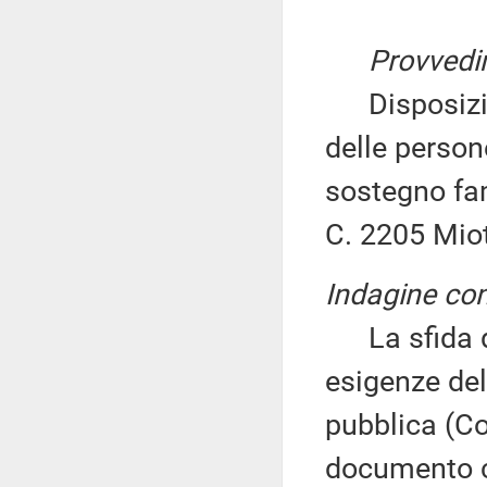
Provvedi
Disposizion
delle persone
sostegno fam
C. 2205 Miot
Indagine con
La sfida del
esigenze del
pubblica (Co
documento c