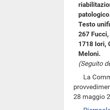
riabilitaz
patologico
Testo unifi
267 Fucci,
1718 Iori,
Meloni.
(Seguito de
La Commiss
provvediment
28 maggio 2