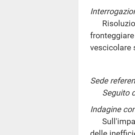
Interrogazio
Risoluzione
fronteggiare
vescicolare 
Sede referen
Seguito d
Indagine con
Sull'impatt
delle ineffic