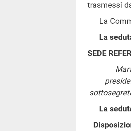
trasmessi d
La Commiss
La seduta
SEDE REFE
Mart
presid
sottosegreta
La sedut
Disposizion