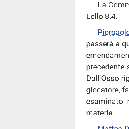
La Commiss
Lello 8.4.
Pierpaol
passerà a qu
emendamenti 
precedente 
Dall'Osso ri
giocatore, f
esaminato in
materia.
Matteo 