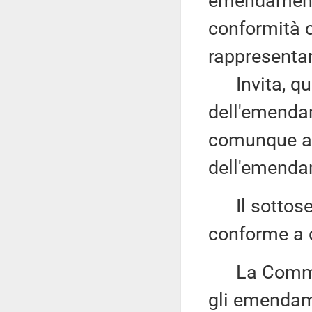
emendamenti 
conformità c
rappresenta
Invita, quind
dell'emendam
comunque as
dell'emenda
Il sottose
conforme a q
La Commissi
gli emendam