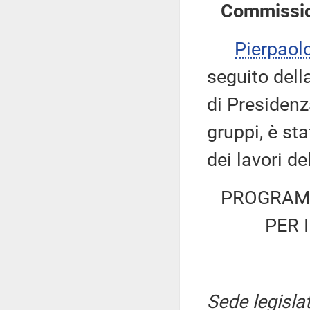
Commissi
Pierpaol
seguito dell
di Presidenz
gruppi, è st
dei lavori d
PROGRAMM
PER 
Sede legislat