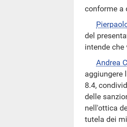
conforme a q
Pierpaol
del presenta
intende che 
Andrea 
aggiungere l
8.4, condiv
delle sanzio
nell'ottica d
tutela dei mi