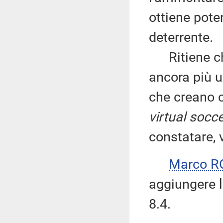
ottiene pote
deterrente.
Ritiene che
ancora più u
che creano ce
virtual socc
constatare, 
Marco R
aggiungere l
8.4.