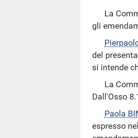
La Commissi
gli emendame
Pierpaol
del present
si intende c
La Commiss
Dall'Osso 8.
Paola BI
espresso nel