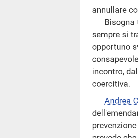
annullare co
Bisogna tene
sempre si tr
opportuno sv
consapevole i
incontro, dal
coercitiva.
Andrea 
dell'emendam
prevenzione 
prevede che t