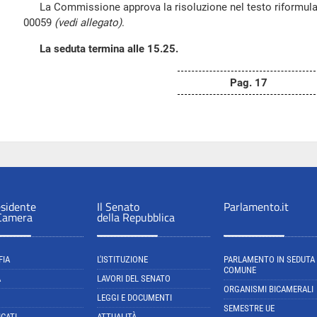
La Commissione approva la risoluzione nel testo riformulat
00059
(vedi allegato)
.
La seduta termina alle 15.25.
Pag. 17
esidente
Il Senato
Parlamento.it
 Camera
della Repubblica
FIA
L'ISTITUZIONE
PARLAMENTO IN SEDUTA
COMUNE
A
LAVORI DEL SENATO
ORGANISMI BICAMERALI
LEGGI E DOCUMENTI
SEMESTRE UE
CATI
ATTUALITÀ