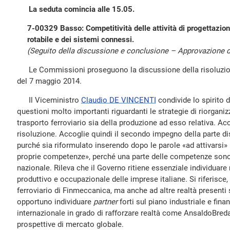
La seduta comincia alle 15.05.
7-00329 Basso: Competitività delle attività di progettazion
rotabile e dei sistemi connessi.
(Seguito della discussione e conclusione – Approvazione de
Le Commissioni proseguono la discussione della risoluzione i
del 7 maggio 2014.
Il Viceministro
Claudio DE VINCENTI
condivide lo spirito 
questioni molto importanti riguardanti le strategie di riorganizz
trasporto ferroviario sia della produzione ad esso relativa. Ac
risoluzione. Accoglie quindi il secondo impegno della parte dis
purché sia riformulato inserendo dopo le parole «ad attivarsi» 
proprie competenze», perché una parte delle competenze sono 
nazionale. Rileva che il Governo ritiene essenziale individuare
produttivo e occupazionale delle imprese italiane. Si riferisce,
ferroviario di Finmeccanica, ma anche ad altre realtà presenti s
opportuno individuare
partner
forti sul piano industriale e fin
internazionale in grado di rafforzare realtà come AnsaldoBreda
prospettive di mercato globale.