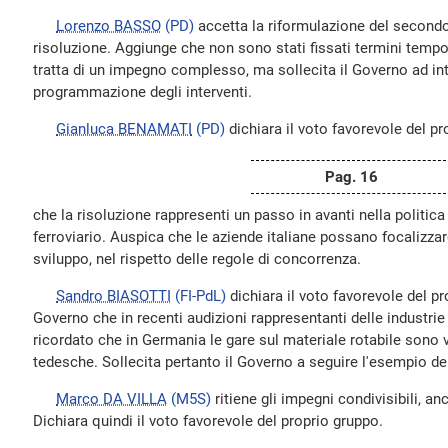
Lorenzo BASSO
(PD)
accetta la riformulazione del second
risoluzione. Aggiunge che non sono stati fissati termini tempo
tratta di un impegno complesso, ma sollecita il Governo ad inte
programmazione degli interventi.
Gianluca BENAMATI
(PD)
dichiara il voto favorevole del pr
Pag. 16
che la risoluzione rappresenti un passo in avanti nella politic
ferroviario. Auspica che le aziende italiane possano focalizzar
sviluppo, nel rispetto delle regole di concorrenza.
Sandro BIASOTTI
(FI-PdL)
dichiara il voto favorevole del pr
Governo che in recenti audizioni rappresentanti delle industrie 
ricordato che in Germania le gare sul materiale rotabile sono 
tedesche. Sollecita pertanto il Governo a seguire l'esempio de
Marco DA VILLA
(M5S)
ritiene gli impegni condivisibili, a
Dichiara quindi il voto favorevole del proprio gruppo.