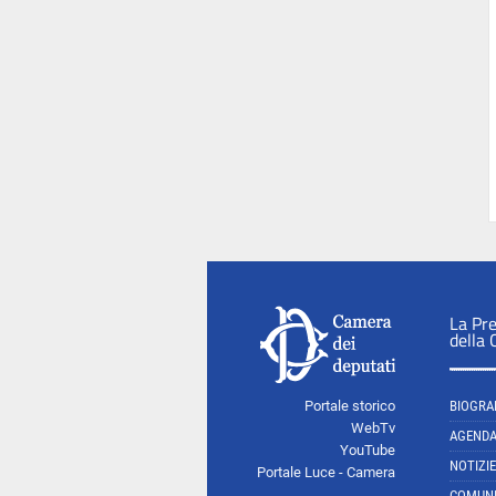
La Pr
della
Portale storico
BIOGRA
WebTv
AGEND
YouTube
NOTIZIE
Portale Luce - Camera
COMUNI