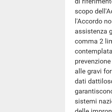
di riferiment
scopo dell'A
l'Accordo no
assistenza gi
comma 2 limi
contemplata
prevenzione e
alle gravi fo
dati dattilos
garantiscono 
sistemi nazi
delle impron