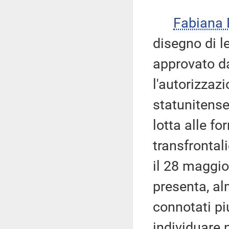
Fabiana
disegno di l
approvato da
l'autorizzazi
statunitense
lotta alle fo
transfrontali
il 28 maggio
presenta, al
connotati pi
individuare n