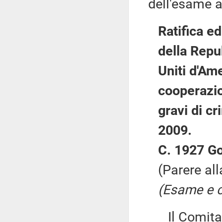
dell'esame a
Ratifica e
della Repub
Uniti d'Am
cooperazio
gravi di cr
2009.
C. 1927 Go
(Parere al
(Esame e c
Il Comitato