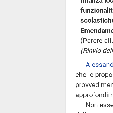
finanza lo
funzionalit
scolastich
Emendamen
(Parere al
(Rinvio del
Alessan
che le propo
provvediment
approfondim
Non essendov