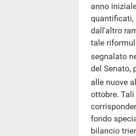
anno inizial
quantificat
dall'altro r
tale riformu
segnalato ne
del Senato, 
alle nuove a
ottobre. Tal
corrisponden
fondo special
bilancio tri