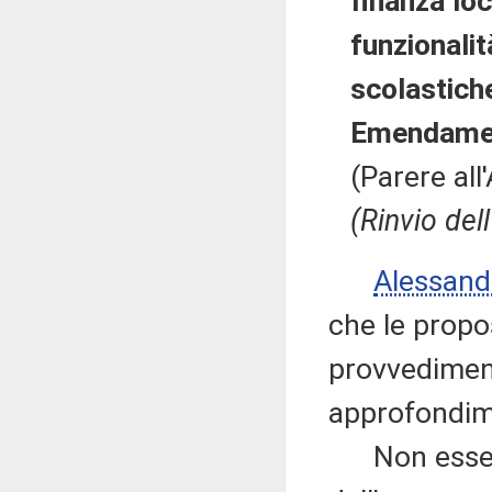
finanza loc
funzionalità
scolastich
Emendamen
(Parere all
(Rinvio del
Alessan
che le propo
provvediment
approfondim
Non essendov