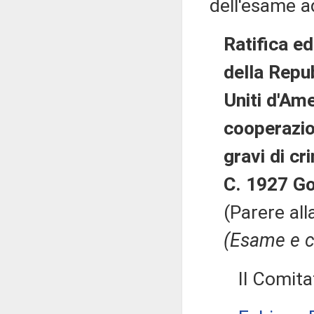
dell'esame a
Ratifica e
della Repub
Uniti d'Am
cooperazio
gravi di cr
C. 1927 Go
(Parere all
(Esame e c
Il Comitato