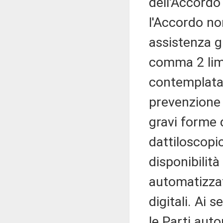
dell'Accordo
l'Accordo no
assistenza gi
comma 2 limi
contemplata 
prevenzione e
gravi forme d
dattiloscopic
disponibilità
automatizzat
digitali. Ai 
le Parti auto