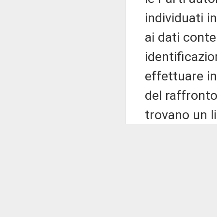
individuati i
ai dati conte
identificazio
effettuare i
del raffronto
trovano un li
nazionale del
di raffronti 
essere effet
dell'articol
dell'Accordo