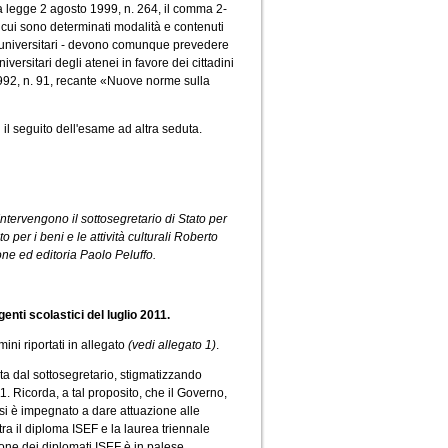
la legge 2 agosto 1999, n. 264, il comma 2-
con cui sono determinati modalità e contenuti
oli universitari - devono comunque prevedere
versitari degli atenei in favore dei cittadini
o 1992, n. 91, recante «Nuove norme sulla
 il seguito dell'esame ad altra seduta.
 Intervengono il sottosegretario di Stato per
to per i beni e le attività culturali Roberto
one ed editoria Paolo Peluffo.
enti scolastici del luglio 2011.
mini riportati in allegato
(vedi allegato 1)
.
ita dal sottosegretario, stigmatizzando
1. Ricorda, a tal proposito, che il Governo,
si è impegnato a dare attuazione alle
ra il diploma ISEF e la laurea triennale
ione dei diplomati ISEF è in palese