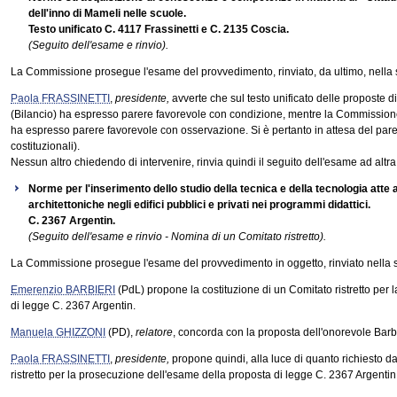
dell'inno di Mameli nelle scuole.
Testo unificato C. 4117 Frassinetti e C. 2135 Coscia.
(Seguito dell'esame e rinvio).
La Commissione prosegue l'esame del provvedimento, rinviato, da ultimo, nella 
Paola FRASSINETTI
,
presidente,
avverte che sul testo unificato delle proposte
(Bilancio) ha espresso parere favorevole con condizione, mentre la Commissione
ha espresso parere favorevole con osservazione. Si è pertanto in attesa del pare
costituzionali).
Nessun altro chiedendo di intervenire, rinvia quindi il seguito dell'esame ad altra
Norme per l'inserimento dello studio della tecnica e della tecnologia atte
architettoniche negli edifici pubblici e privati nei programmi didattici.
C. 2367 Argentin.
(Seguito dell'esame e rinvio - Nomina di un Comitato ristretto).
La Commissione prosegue l'esame del provvedimento in oggetto, rinviato nella s
Emerenzio BARBIERI
(PdL) propone la costituzione di un Comitato ristretto per
di legge C. 2367 Argentin.
Manuela GHIZZONI
(PD),
relatore
, concorda con la proposta dell'onorevole Barbi
Paola FRASSINETTI
,
presidente,
propone quindi, alla luce di quanto richiesto dal
ristretto per la prosecuzione dell'esame della proposta di legge C. 2367 Argentin