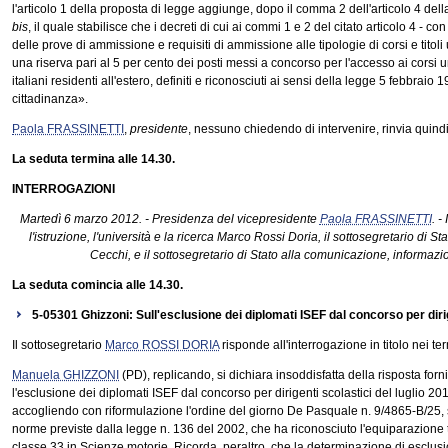
l'articolo 1 della proposta di legge aggiunge, dopo il comma 2 dell'articolo 4 del
bis
, il quale stabilisce che i decreti di cui ai commi 1 e 2 del citato articolo 4 - 
delle prove di ammissione e requisiti di ammissione alle tipologie di corsi e tit
una riserva pari al 5 per cento dei posti messi a concorso per l'accesso ai corsi uni
italiani residenti all'estero, definiti e riconosciuti ai sensi della legge 5 febbrai
cittadinanza».
Paola FRASSINETTI
,
presidente
, nessuno chiedendo di intervenire, rinvia quindi
La seduta termina alle 14.30.
INTERROGAZIONI
Martedì 6 marzo 2012. - Presidenza del vicepresidente
Paola FRASSINETTI
. -
l'istruzione, l'università e la ricerca Marco Rossi Doria, il sottosegretario di Sta
Cecchi, e il sottosegretario di Stato alla comunicazione, informazi
La seduta comincia alle 14.30.
5-05301 Ghizzoni: Sull'esclusione dei diplomati ISEF dal concorso per dirig
Il sottosegretario
Marco ROSSI DORIA
risponde all'interrogazione in titolo nei ter
Manuela GHIZZONI
(PD), replicando, si dichiara insoddisfatta della risposta forn
l'esclusione dei diplomati ISEF dal concorso per dirigenti scolastici del luglio 201
accogliendo con riformulazione l'ordine del giorno De Pasquale n. 9/4865-B/25, 
norme previste dalla legge n. 136 del 2002, che ha riconosciuto l'equiparazione t
classe 33 in Scienze motorie. Ricorda, peraltro, che la determinazione di esclus