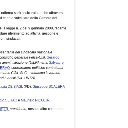
ta odierna sarà assicurata anche attraverso
sul canale satellitare della Camera dei
della legge n. 2 del 9 gennaio 2008, recante
olare riferimento ad attività, gestione e
oni sindacali.
esentante del sindacato nazionale
onsiglio generale Felsa-Cisl
,
Gerardo
ca amministrazione (UILPA) enti,
Salvatore
 SERAO
,
coordinatore politiche contrattuali
ntante CGIL SLC - sindacato lavoratori
ri e artisti (UIL-UNSA)
.
razia DE BIASI
, (PD),
Giuseppe SCALERA
rgio SERAO
e
Maurizio NICOLIA
.
NETTI
,
presidente
, nessun altro chiedendo