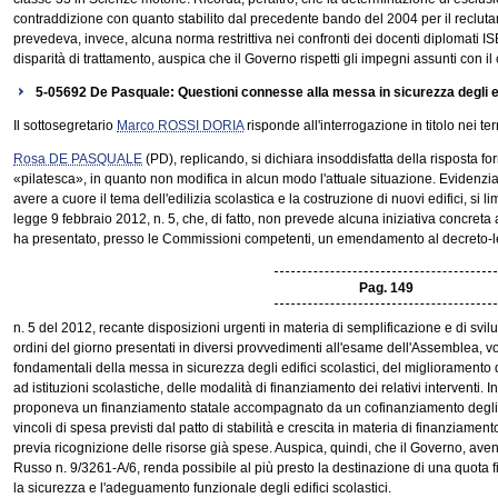
contraddizione con quanto stabilito dal precedente bando del 2004 per il reclutam
prevedeva, invece, alcuna norma restrittiva nei confronti dei docenti diplomati IS
disparità di trattamento, auspica che il Governo rispetti gli impegni assunti con il 
5-05692 De Pasquale: Questioni connesse alla messa in sicurezza degli edi
Il sottosegretario
Marco ROSSI DORIA
risponde all'interrogazione in titolo nei ter
Rosa DE PASQUALE
(PD), replicando, si dichiara insoddisfatta della risposta for
«pilatesca», in quanto non modifica in alcun modo l'attuale situazione. Evidenzia
avere a cuore il tema dell'edilizia scolastica e la costruzione di nuovi edifici, si li
legge 9 febbraio 2012, n. 5, che, di fatto, non prevede alcuna iniziativa concreta
ha presentato, presso le Commissioni competenti, un emendamento al decreto-
Pag. 149
n. 5 del 2012, recante disposizioni urgenti in materia di semplificazione e di svi
ordini del giorno presentati in diversi provvedimenti all'esame dell'Assemblea, vol
fondamentali della messa in sicurezza degli edifici scolastici, del miglioramento de
ad istituzioni scolastiche, delle modalità di finanziamento dei relativi interventi.
proponeva un finanziamento statale accompagnato da un cofinanziamento degli e
vincoli di spesa previsti dal patto di stabilità e crescita in materia di finanziament
previa ricognizione delle risorse già spese. Auspica, quindi, che il Governo, ave
Russo n. 9/3261-A/6, renda possibile al più presto la destinazione di una quota fisc
la sicurezza e l'adeguamento funzionale degli edifici scolastici.