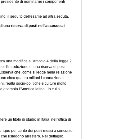
il presidente di nominarne i componenti
indi il seguito dell'esame ad altra seduta.
di una riserva di posti nell'accesso ai
ca una modifica all'articolo 4 della legge 2
er l'introduzione di una riserva di posti
ro. Osserva che, come si legge nella relazione
sono circa quattro milioni i connazionali
ni, realtà socio-politiche e culture molto
ad esempio l'America latina - in cui si
e un titolo di studio in Italia, nell'ottica di
l cinque per cento dei posti messi a concorso
ni che risiedono all'estero. Nel dettaglio,