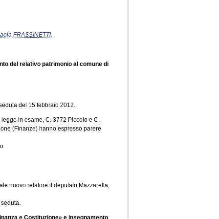
aola FRASSINETTI
.
ento del relativo patrimonio al comune di
seduta del 15 febbraio 2012.
di legge in esame, C. 3772 Piccolo e C.
ssione (Finanze) hanno espresso parere
to
uale nuovo relatore il deputato Mazzarella,
 seduta.
dinanza e Costituzione» e insegnamento