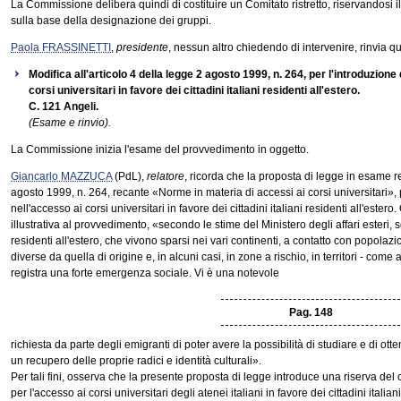
La Commissione delibera quindi di costituire un Comitato ristretto, riservandosi 
sulla base della designazione dei gruppi.
Paola FRASSINETTI
,
presidente
, nessun altro chiedendo di intervenire, rinvia qu
Modifica all'articolo 4 della legge 2 agosto 1999, n. 264, per l'introduzione 
corsi universitari in favore dei cittadini italiani residenti all'estero.
C. 121 Angeli.
(Esame e rinvio).
La Commissione inizia l'esame del provvedimento in oggetto.
Giancarlo MAZZUCA
(PdL),
relatore
, ricorda che la proposta di legge in esame re
agosto 1999, n. 264, recante «Norme in materia di accessi ai corsi universitari», p
nell'accesso ai corsi universitari in favore dei cittadini italiani residenti all'este
illustrativa al provvedimento, «secondo le stime del Ministero degli affari esteri, 
residenti all'estero, che vivono sparsi nei vari continenti, a contatto con popolazio
diverse da quella di origine e, in alcuni casi, in zone a rischio, in territori - come 
registra una forte emergenza sociale. Vi è una notevole
Pag. 148
richiesta da parte degli emigranti di poter avere la possibilità di studiare e di ottener
un recupero delle proprie radici e identità culturali».
Per tali fini, osserva che la presente proposta di legge introduce una riserva de
per l'accesso ai corsi universitari degli atenei italiani in favore dei cittadini italia