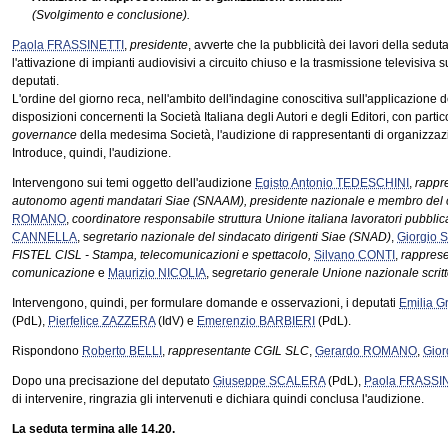
(Svolgimento e conclusione).
Paola FRASSINETTI
,
presidente
, avverte che la pubblicità dei lavori della sedu
l'attivazione di impianti audiovisivi a circuito chiuso e la trasmissione televisiva 
deputati.
L'ordine del giorno reca, nell'ambito dell'indagine conoscitiva sull'applicazione 
disposizioni concernenti la Società Italiana degli Autori e degli Editori, con partic
governance
della medesima Società, l'audizione di rappresentanti di organizzazi
Introduce, quindi, l'audizione.
Intervengono sui temi oggetto dell'audizione
Egisto Antonio TEDESCHINI
,
rappr
autonomo agenti mandatari Siae (SNAAM), presidente nazionale e membro del c
ROMANO
,
coordinatore responsabile struttura Unione italiana lavoratori pubbli
CANNELLA
, s
egretario nazionale del sindacato dirigenti Siae (SNAD)
,
Giorgio
FISTEL CISL - Stampa, telecomunicazioni e spettacolo,
Silvano CONTI
,
rapprese
comunicazione
e
Maurizio NICOLIA
, s
egretario generale Unione nazionale scritto
Intervengono, quindi, per formulare domande e osservazioni, i deputati
Emilia G
(PdL),
Pierfelice ZAZZERA
(IdV) e
Emerenzio BARBIERI
(PdL).
Rispondono
Roberto BELLI
,
rappresentante CGIL SLC
,
Gerardo ROMANO
,
Gio
Dopo una precisazione del deputato
Giuseppe SCALERA
(PdL),
Paola FRASSI
di intervenire, ringrazia gli intervenuti e dichiara quindi conclusa l'audizione.
La seduta termina alle 14.20.