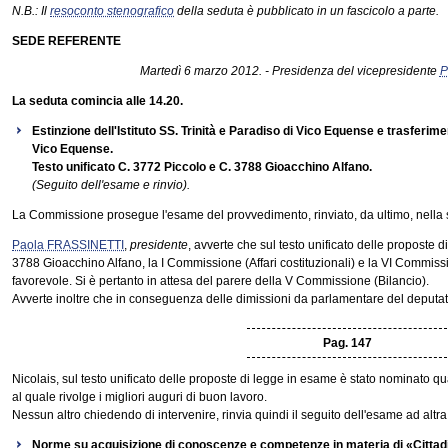
N.B.: Il
resoconto stenografico
della seduta è pubblicato in un fascicolo a parte.
SEDE REFERENTE
Martedì 6 marzo 2012. - Presidenza del vicepresidente
P
La seduta comincia alle 14.20.
Estinzione dell'Istituto SS. Trinità e Paradiso di Vico Equense e trasferim
Vico Equense.
Testo unificato C. 3772 Piccolo e C. 3788 Gioacchino Alfano.
(Seguito dell'esame e rinvio).
La Commissione prosegue l'esame del provvedimento, rinviato, da ultimo, nella 
Paola FRASSINETTI
,
presidente
, avverte che sul testo unificato delle proposte 
3788 Gioacchino Alfano, la I Commissione (Affari costituzionali) e la VI Commi
favorevole. Si è pertanto in attesa del parere della V Commissione (Bilancio).
Avverte inoltre che in conseguenza delle dimissioni da parlamentare del deputa
Pag. 147
Nicolais, sul testo unificato delle proposte di legge in esame è stato nominato q
al quale rivolge i migliori auguri di buon lavoro.
Nessun altro chiedendo di intervenire, rinvia quindi il seguito dell'esame ad altra
Norme su acquisizione di conoscenze e competenze in materia di «Citta