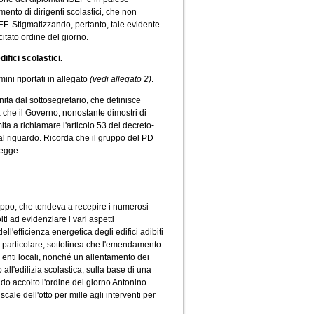
ento di dirigenti scolastici, che non
EF. Stigmatizzando, pertanto, tale evidente
citato ordine del giorno.
fici scolastici.
mini riportati in allegato
(vedi allegato 2)
.
nita dal sottosegretario, che definisce
 che il Governo, nonostante dimostri di
mita a richiamare l'articolo 53 del decreto-
 al riguardo. Ricorda che il gruppo del PD
legge
luppo, che tendeva a recepire i numerosi
ti ad evidenziare i vari aspetti
ll'efficienza energetica degli edifici adibiti
 In particolare, sottolinea che l'emendamento
nti locali, nonché un allentamento dei
o all'edilizia scolastica, sulla base di una
ndo accolto l'ordine del giorno Antonino
ale dell'otto per mille agli interventi per