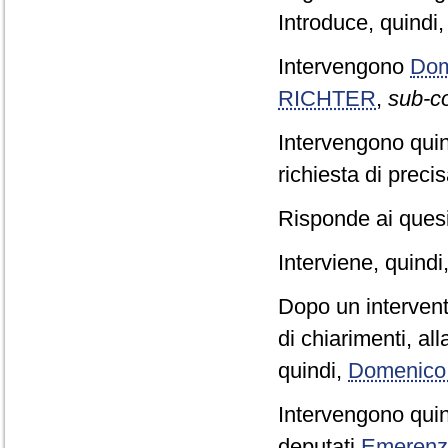
Introduce, quindi,
Intervengono
Dom
RICHTER
,
sub-co
Intervengono quin
richiesta di preci
Risponde ai quesi
Interviene, quindi
Dopo un interven
di chiarimenti, al
quindi,
Domenic
Intervengono quin
deputati
Emerenz