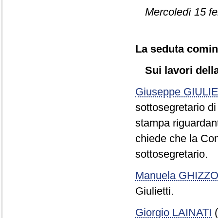
Mercoledì 15 fe
La seduta cominc
Sui lavori del
Giuseppe GIULIE
sottosegretario di
stampa riguardanti
chiede che la Co
sottosegretario.
Manuela GHIZZO
Giulietti.
Giorgio LAINATI
(