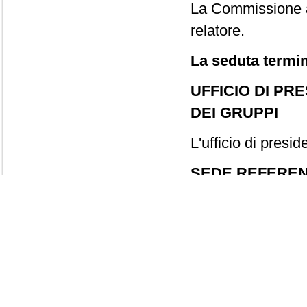
La Commissione ap
relatore.
La seduta termin
UFFICIO DI PR
DEI GRUPPI
L'ufficio di presid
SEDE REFERE
Mercoledì 15 fe
APREA
, indi
sottosegretario
La seduta cominc