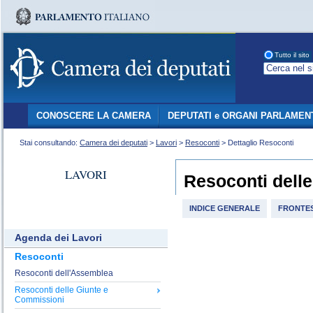
Tutto il sito
CONOSCERE LA CAMERA
DEPUTATI e ORGANI PARLAMEN
Stai consultando:
Camera dei deputati
>
Lavori
>
Resoconti
> Dettaglio Resoconti
LAVORI
Resoconti dell
INDICE GENERALE
FRONTES
Agenda dei Lavori
Resoconti
Resoconti dell'Assemblea
Resoconti delle Giunte e
Commissioni