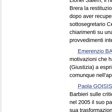
Lionel Salem, il n
Brera la restituzi
dopo aver recupera
sottosegretario C
chiarimenti su un
provvedimenti int
Emerenzio B
motivazioni che h
(Giustizia) a esp
comunque nell'ap
Paola GOISI
Barbieri sulle cri
nel 2005 il suo pa
sua trasformazion