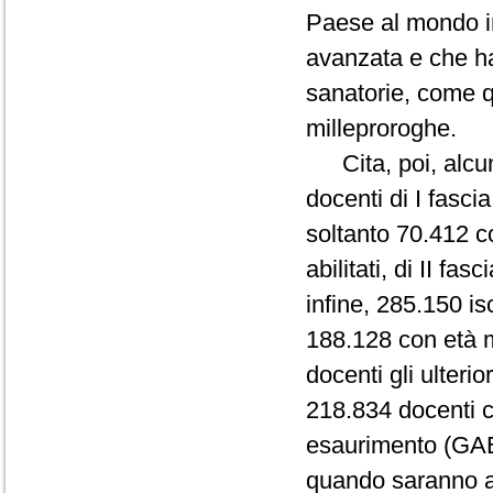
Paese al mondo in 
avanzata e che h
sanatorie, come q
milleproroghe.
Cita, poi, alcuni 
docenti di I fascia
soltanto 70.412 co
abilitati, di II fa
infine, 285.150 iscr
188.128 con età 
docenti gli ulterio
218.834 docenti c
esaurimento (GAE
quando saranno as