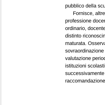
pubblico della sc
Fornisce, altresì,
professione docente
ordinario, docent
distinto riconosc
maturata. Osserva 
sovraordinazione g
valutazione period
istituzioni scolas
successivamente a
raccomandazion