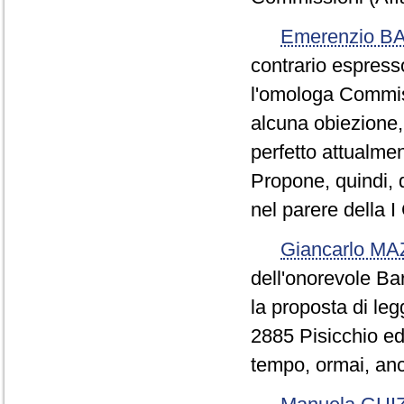
Emerenzio B
contrario espresso
l'omologa Commis
alcuna obiezione,
perfetto attualment
Propone, quindi, d
nel parere della I
Giancarlo M
dell'onorevole Bar
la proposta di legg
2885 Pisicchio ed
tempo, ormai, anc