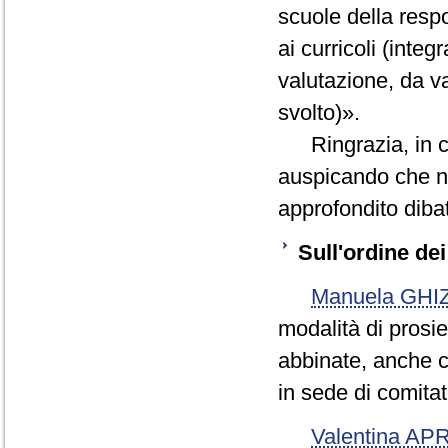
scuole della respo
ai curricoli (integ
valutazione, da va
svolto)».
Ringrazia, in con
auspicando che n
approfondito dibat
Sull'ordine dei
Manuela GHI
modalità di prosi
abbinate, anche c
in sede di comitato
Valentina AP