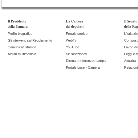
Il Presidente
La Camera
Il Senato
della Camera
dei deputati
della Rep
Profilo biografico
Portale storico
L'istituzi
Gli interventi sul Regolamento
WebTv
Composi
Comunicati stampa
YouTube
Lavori de
Album multimediale
Siti selezionati
Leggi e 
Diretta conferenze stampa
Attualità
Portale Luce - Camera
Relazioni 