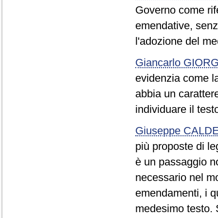
Governo come rife
emendative, senza
l'adozione del m
Giancarlo GIOR
evidenzia come la
abbia un caratter
individuare il tes
Giuseppe CALDE
più proposte di le
è un passaggio no
necessario nel mo
emendamenti, i qua
medesimo testo. Si