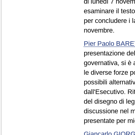
di lunedì 7 novemb
esaminare il test
per concludere i 
novembre.
Pier Paolo BAR
presentazione del 
governativa, si è 
le diverse forze p
possibili alternati
dall'Esecutivo. R
del disegno di le
discussione nel m
presentate per mi
Giancarlo GIOR