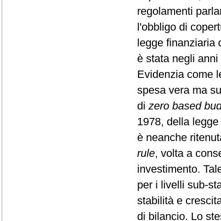
regolamenti parla
l'obbligo di coper
legge finanziaria d
è stata negli anni 
Evidenzia come le
spesa vera ma sul
di
zero based bud
1978, della legge 
è neanche ritenut
rule
, volta a cons
investimento. Tal
per i livelli sub-s
stabilità e crescit
di bilancio. Lo st