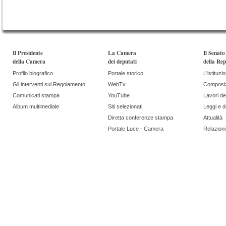
Il Presidente
La Camera
Il Senato
della Camera
dei deputati
della Rep
Profilo biografico
Portale storico
L'istituzi
Gli interventi sul Regolamento
WebTv
Composi
Comunicati stampa
YouTube
Lavori de
Album multimediale
Siti selezionati
Leggi e 
Diretta conferenze stampa
Attualità
Portale Luce - Camera
Relazioni 