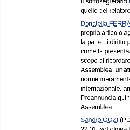
Il sottosegretario
quello del relatore
Donatella FERR
proprio articolo a
la parte di diritt
come la presenta
scopo di ricordare
Assemblea, un'atte
norme meramente a
internazionale, an
Preannuncia quindi
Assemblea.
Sandro GOZI
(PD)
22.01, sottolinea 