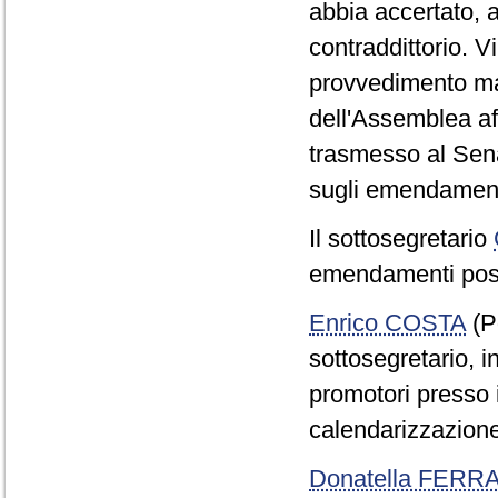
abbia accertato, a
contraddittorio. 
provvedimento ma 
dell'Assemblea a
trasmesso al Sena
sugli emendament
Il sottosegretario
emendamenti poss
Enrico COSTA
(Pd
sottosegretario, in
promotori presso i
calendarizzazion
Donatella FERR