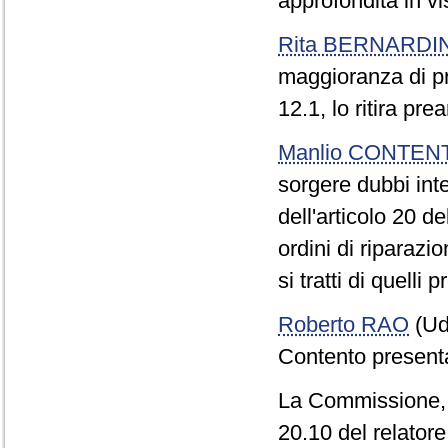
approfondita in v
Rita BERNARDIN
maggioranza di p
12.1, lo ritira p
Manlio CONTEN
sorgere dubbi inte
dell'articolo 20 de
ordini di riparaz
si tratti di quelli 
Roberto RAO
(UdC
Contento present
La Commissione, 
20.10 del relator