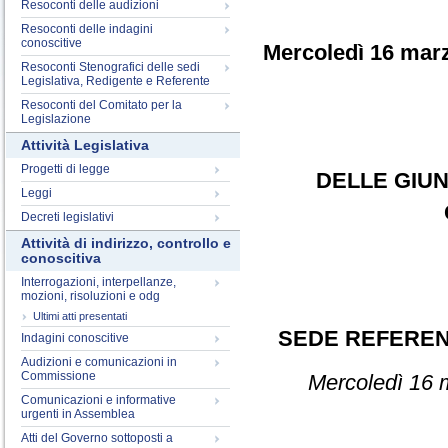
Resoconti delle audizioni
Resoconti delle indagini
conoscitive
Mercoledì 16 mar
Resoconti Stenografici delle sedi
Legislativa, Redigente e Referente
Resoconti del Comitato per la
Legislazione
Attività Legislativa
Progetti di legge
DELLE GIUN
Leggi
Decreti legislativi
Attività di indirizzo, controllo e
conoscitiva
Interrogazioni, interpellanze,
mozioni, risoluzioni e odg
Ultimi atti presentati
SEDE REFERE
Indagini conoscitive
Audizioni e comunicazioni in
Commissione
Mercoledì 16 
Comunicazioni e informative
urgenti in Assemblea
Atti del Governo sottoposti a