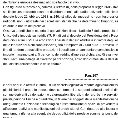
dell'Unione europea destinati allo spettacolo dal vivo.
Con riguardo all'articolo 5, comma 3, lettera
b)
, della proposta di legge 3605, invi
sostituire l'espressione «canone di abbonamento alle radioaudizioni» - effettiva
decreto-legge 21 febbraio 1938, n. 246, istitutivo del medesimo - con l'espres
radiodiffusioni» utilizzata nei decreti ministeriali che ne determinano l'importo, e
chiarire la natura del prelievo.
Osserva quindi che in materia di agevolazioni fiscali, l'articolo 5 della proposta
Unico delle imposte sui redditi (TUIR), di cui al decreto del Presidente della Rep
deducibili a fini IRPEF le erogazioni liberali in denaro effettuate in favore degli 
delle federazioni a cui sono associati, fino all'importo di 2.000 euro. È prevista 
fine di rendere deducibili le erogazioni liberali, per un ammontare complessivo 
importo massimo pari al 5 per cento del reddito d'impresa dichiarato. Rileva inve
3605 rechi una delega al Governo per l'adozione, entro dodici mesi dalla data di 
dei Ministri dell'economia e delle finanze
Pag. 107
e per i beni e le attività culturali, di un decreto legislativo recante agevolazioni fi
giochi storici. Il predetto decreto deve conformarsi ai seguenti principi e criteri dir
somme derivanti da donazioni o da erogazioni liberali, in denaro, beni o servizi, 
privati, persone fisiche e giuridiche, in favore dei soggetti delle manifestazioni dei
adeguamento funzionale e tecnologico e ristrutturazione di spazi;
b)
prevedere la
affissione relativi alle manifestazioni dei giochi storici. Con riguardo alla lettera
a
una formula riferita alla eventuale deducibilità delle predette somme, al posto 