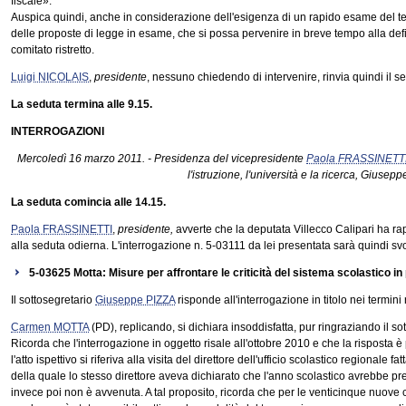
fiscale».
Auspica quindi, anche in considerazione dell'esigenza di un rapido esame del tes
delle proposte di legge in esame, che si possa pervenire in breve tempo alla defin
comitato ristretto.
Luigi NICOLAIS
,
presidente
, nessuno chiedendo di intervenire, rinvia quindi il s
La seduta termina alle 9.15.
INTERROGAZIONI
Mercoledì 16 marzo 2011. - Presidenza del vicepresidente
Paola FRASSINETT
l'istruzione, l'università e la ricerca, Giusepp
La seduta comincia alle 14.15.
Paola FRASSINETTI
,
presidente,
avverte che la deputata Villecco Calipari ha rap
alla seduta odierna. L'interrogazione n. 5-03111 da lei presentata sarà quindi svol
5-03625 Motta: Misure per affrontare le criticità del sistema scolastico in
Il sottosegretario
Giuseppe PIZZA
risponde all'interrogazione in titolo nei termini 
Carmen MOTTA
(PD), replicando, si dichiara insoddisfatta, pur ringraziando il sot
Ricorda che l'interrogazione in oggetto risale all'ottobre 2010 e che la risposta
l'atto ispettivo si riferiva alla visita del direttore dell'ufficio scolastico regionale
della quale lo stesso direttore aveva dichiarato che l'anno scolastico avrebbe pre
invece poi non è avvenuta. A tal proposito, ricorda che per le venticinque nuove 