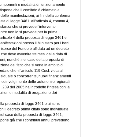
componenti e modalità di funzionamento
 dispone che il comitato è chiamato a
i delle manifestazioni, ai fini della conferma
osta di legge 3461, all'articolo 4, comma 4,
costanza che si prevede l'intervento
mentre non lo si prevede per la prima
'articolo 4 della proposta di legge 3461 e
nifestazioni presso il Ministero per i beni
le risorse del Fondo è affidata ad un decreto
 - che deve avvenire tre mesi dalla data di
ioni, nonché, nel caso della proposta di
ione del fatto che si verte in ambito di
rdato che «l'articolo 119 Cost. vieta al
residuale o concorrente, nuovi finanziamenti
 il coinvolgimento delle autonomie regionali
 239 del 2005 ha introdotto l'intesa con la
criteri e modalità di erogazione dei
lla proposta di legge 3461 e ai sensi
on il decreto prima citato sono individuate
, nel caso della proposta di legge 3461,
ispone già che i contributi annui prevedono