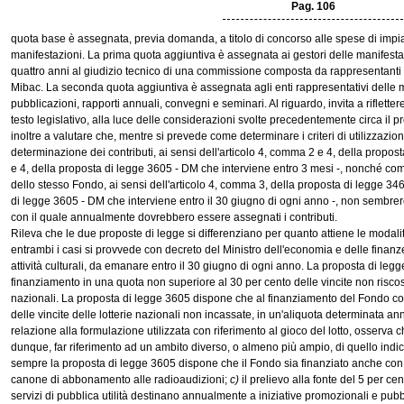
Pag. 106
quota base è assegnata, previa domanda, a titolo di concorso alle spese di impi
manifestazioni. La prima quota aggiuntiva è assegnata ai gestori delle manifes
quattro anni al giudizio tecnico di una commissione composta da rappresentanti ed
Mibac. La seconda quota aggiuntiva è assegnata agli enti rappresentativi delle m
pubblicazioni, rapporti annuali, convegni e seminari. Al riguardo, invita a rifletter
testo legislativo, alla luce delle considerazioni svolte precedentemente circa il p
inoltre a valutare che, mentre si prevede come determinare i criteri di utilizzazione
determinazione dei contributi, ai sensi dell'articolo 4, comma 2 e 4, della propos
e 4, della proposta di legge 3605 - DM che interviene entro 3 mesi -, nonché co
dello stesso Fondo, ai sensi dell'articolo 4, comma 3, della proposta di legge 346
di legge 3605 - DM che interviene entro il 30 giugno di ogni anno -, non sembrer
con il quale annualmente dovrebbero essere assegnati i contributi.
Rileva che le due proposte di legge si differenziano per quanto attiene le modali
entrambi i casi si provvede con decreto del Ministro dell'economia e delle finanze,
attività culturali, da emanare entro il 30 giugno di ogni anno. La proposta di legg
finanziamento in una quota non superiore al 30 per cento delle vincite non riscosse
nazionali. La proposta di legge 3605 dispone che al finanziamento del Fondo conc
delle vincite delle lotterie nazionali non incassate, in un'aliquota determinata ann
relazione alla formulazione utilizzata con riferimento al gioco del lotto, osserva
dunque, far riferimento ad un ambito diverso, o almeno più ampio, di quello indic
sempre la proposta di legge 3605 dispone che il Fondo sia finanziato anche con
canone di abbonamento alle radioaudizioni;
c)
il prelievo alla fonte del 5 per cen
servizi di pubblica utilità destinano annualmente a iniziative promozionali e pubbl