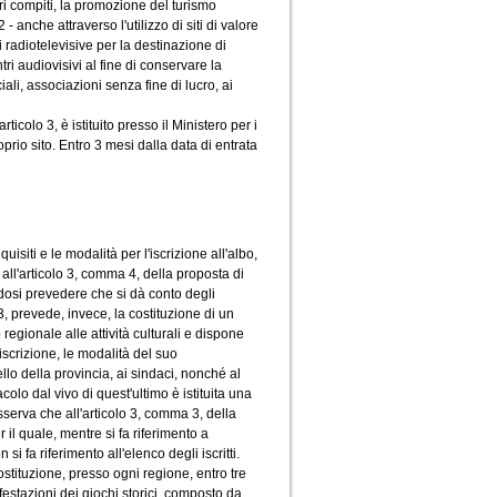
i compiti, la promozione del turismo
- anche attraverso l'utilizzo di siti di valore
i radiotelevisive per la destinazione di
i audiovisivi al fine di conservare la
li, associazioni senza fine di lucro, ai
icolo 3, è istituito presso il Ministero per i
oprio sito. Entro 3 mesi dalla data di entrata
siti e le modalità per l'iscrizione all'albo,
all'articolo 3, comma 4, della proposta di
dosi prevedere che si dà conto degli
3, prevede, invece, la costituzione di un
egionale alle attività culturali e dispone
'iscrizione, le modalità del suo
o della provincia, ai sindaci, nonché al
acolo dal vivo di quest'ultimo è istituita una
sserva che all'articolo 3, comma 3, della
 il quale, mentre si fa riferimento a
i fa riferimento all'elenco degli iscritti.
ostituzione, presso ogni regione, entro tre
festazioni dei giochi storici, composto da