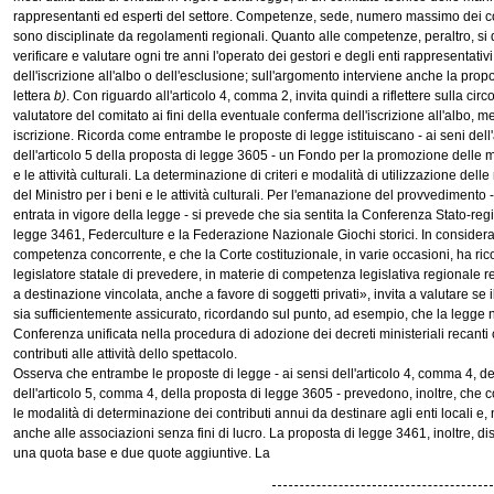
rappresentanti ed esperti del settore. Competenze, sede, numero massimo dei 
sono disciplinate da regolamenti regionali. Quanto alle competenze, peraltro, si
verificare e valutare ogni tre anni l'operato dei gestori e degli enti rappresentativ
dell'iscrizione all'albo o dell'esclusione; sull'argomento interviene anche la prop
lettera
b)
. Con riguardo all'articolo 4, comma 2, invita quindi a riflettere sulla cir
valutatore del comitato ai fini della eventuale conferma dell'iscrizione all'albo, 
iscrizione. Ricorda come entrambe le proposte di legge istituiscano - ai seni dell
dell'articolo 5 della proposta di legge 3605 - un Fondo per la promozione delle ma
e le attività culturali. La determinazione di criteri e modalità di utilizzazione del
del Ministro per i beni e le attività culturali. Per l'emanazione del provvedimento
entrata in vigore della legge - si prevede che sia sentita la Conferenza Stato-reg
legge 3461, Federculture e la Federazione Nazionale Giochi storici. In consideraz
competenza concorrente, e che la Corte costituzionale, in varie occasioni, ha rico
legislatore statale di prevedere, in materie di competenza legislativa regionale 
a destinazione vincolata, anche a favore di soggetti privati», invita a valutare se
sia sufficientemente assicurato, ricordando sul punto, ad esempio, che la legge n.
Conferenza unificata nella procedura di adozione dei decreti ministeriali recanti 
contributi alle attività dello spettacolo.
Osserva che entrambe le proposte di legge - ai sensi dell'articolo 4, comma 4, de
dell'articolo 5, comma 4, della proposta di legge 3605 - prevedono, inoltre, che c
le modalità di determinazione dei contributi annui da destinare agli enti locali e
anche alle associazioni senza fini di lucro. La proposta di legge 3461, inoltre, d
una quota base e due quote aggiuntive. La