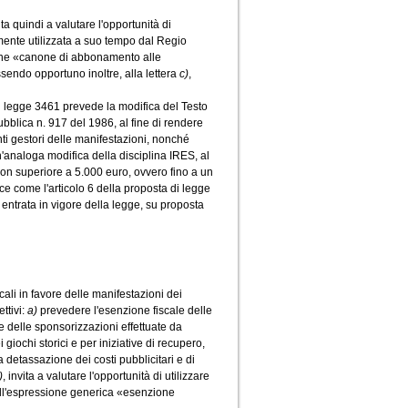
ta quindi a valutare l'opportunità di
mente utilizzata a suo tempo dal Regio
sione «canone di abbonamento alle
ssendo opportuno inoltre, alla lettera
c)
,
 di legge 3461 prevede la modifica del Testo
ubblica n. 917 del 1986, al fine di rendere
enti gestori delle manifestazioni, nonché
un'analoga modifica della disciplina IRES, al
non superiore a 5.000 euro, ovvero fino a un
ce come l'articolo 6 della proposta di legge
entrata in vigore della legge, su proposta
scali in favore delle manifestazioni dei
ettivi:
a)
prevedere l'esenzione fiscale delle
e delle sponsorizzazioni effettuate da
 giochi storici e per iniziative di recupero,
 detassazione dei costi pubblicitari e di
)
, invita a valutare l'opportunità di utilizzare
dell'espressione generica «esenzione