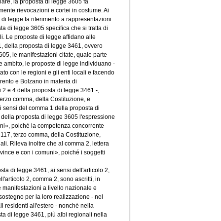
lare, la proposta di legge 3605 fa
amente rievocazioni e cortei in costume. Ai
te di legge fa riferimento a rappresentazioni
osta di legge 3605 specifica che si tratta di
ali. Le proposte di legge affidano alle
 1, della proposta di legge 3461, ovvero
605, le manifestazioni citate, quale parte
le ambito, le proposte di legge individuano -
to con le regioni e gli enti locali e facendo
rento e Bolzano in materia di
i 2 e 4 della proposta di legge 3461 -,
terzo comma, della Costituzione, e
 ai sensi del comma 1 della proposta di
, della proposta di legge 3605 l'espressione
muni», poiché la competenza concorrente
o 117, terzo comma, della Costituzione,
li. Rileva inoltre che al comma 2, lettera
ovince e con i comuni», poiché i soggetti
a di legge 3461, ai sensi dell'articolo 2,
l'articolo 2, comma 2, sono ascritti, in
 manifestazioni a livello nazionale e
 sostegno per la loro realizzazione - nel
 residenti all'estero - nonché nella
ta di legge 3461, più albi regionali nella