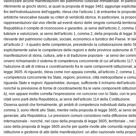
valorizzare alcune manifestazioni del patrimonio culturale immateriale. In partico
riferimento ai giochi storici, ai quali la proposta di legge 3461 aggiunge esplicit
fini dell'individuazione dell'oggetto, rileva che l'articolo 1 di entrambe le propos
artistiche rievocative basate su criteri di veridicità storica. In particolare, la prop
rappresentazioni dal vivo riferite ad eventi storici delle singole comunità territori
Repubblica il compito di riconoscere e garantire, ai sensi dell'articolo 2, comma
tutelare e valorizzare, ai sensi dell'articolo 1, comma 2, della proposta di legge 3
rilevante del patrimonio culturale, sociale, economico e turistico del Paese. In ta
all'articolo 2 - il quadro delle competenze, prevedendo la collaborazione dello Sta
esplicitamente salve le competenze delle regioni e delle province autonome di T
manifestazioni di storia, cultura, arte e di tradizione popolare - ai sensi dei comm
ovvero richiamando il sistema di competenza concorrente di cui all'articolo 117, 
l'adozione di atti di intesa e coordinamento fra le varie componenti istituzionali,
legge 3605. Al riguardo, rileva come non appaia corretta, all'articolo 2, comma 1
«competenza concorrente tra Stato, regioni, province, città metropolitane e co
riguarda Stato e regioni. Apparirebbe, dunque, sufficiente il richiamo dell'articol
nonché la previsione di forme di coordinamento fra le varie componenti istituziona
b)
, non appare inoltre corretta l'espressione «in concorso con lo Stato, con le pr
citati sono parti della Repubblica, ai sensi dell'articolo 114 della Costituzione.
Osserva quindi che formalmente, gli ambiti di competenza individuati dalla propost
comma 3, sono riferiti allo Stato, mentre nella proposta di legge 3605, ai sensi del
generale, alla Repubblica. Le previsioni comuni consistono nella diffusione delle
internazionale - nonché, nel caso della proposta di legge 3605, territoriale -, nel
caso della proposta di legge 3605 anche per quelle rivolte alle comunità regionali
istituzione e gestione di albi delle manifestazioni: un albo nazionale nella propos