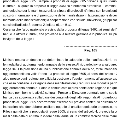
proposta di legge 3605. Sempre la proposta di legge 3605 prevede, quali ulterior
culturale - al quale la proposta di legge 3461 fa riferimento all'articolo 1, comma 2 
archeologico per le manifestazioni; la stipula di protocolli d'intesa con le emittent
spazi di informazione e di promozione delle manifestazioni; la promozione di centr
memoria delle manifestazioni; la cooperazione con scuole, università, gruppi socia
sensi dell'articolo 2, comma 2, lettera
d)
,
e)
,
f)
,
g)
.
Osserva che l'albo nazionale previsto dalla proposta di legge 3461, ai sensi dell'art
beni e le attività culturali, che provvede alla relativa gestione e lo pubblica sul pr
in vigore della legge il
Pag. 105
Ministro emana un decreto per determinare le categorie delle manifestazioni, i requi
le modalità di aggiornamento annuale dello stesso. Al riguardo, invita a valutare, 
legge 3461 la previsione di una pubblicazione annuale dell'albo, forse intenden
aggiornamenti una volta l'anno. La proposta di legge 3605, ai sensi dell'articolo 
albo presso ogni regione, ne affida la gestione e l'aggiornamento all'assessorato r
che esso contiene le categorie delle manifestazioni, i requisiti e le modalità per l
aggiornamento annuale. L'albo è comunicato al presidente della regione e a quell
Ministro per i beni e le attività culturali. Presso la Direzione generale per lo spett
banca dati aggiornata sulla base dei contenuti degli albi regionali. Al riguardo, o
proposta di legge 3605 occorrerebbe riflettere sul previsto contenuto dell'albo per
indicazioni che dovrebbero costituire oggetto di un atto regolatorio pregresso, non s
Rileva quindi che la proposta di legge 3605, ai sensi dell'articolo 4, prevede la c
mesi dalla data di entrata in vigore della legge, di un comitato tecnico delle mani