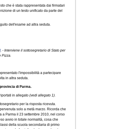
to che è stata rappresentata dai firmatari
izione di un testo unificato da parte del
eguito dell'esame ad altra seduta.
I
. - Interviene il sottosegretario di Stato per
e Pizza.
presentato l'impossibilità a partecipare
ta in altra seduta.
 provincia di Parma.
riportati in allegato
(vedi allegato 1).
tosegretario per la risposta ricevuta.
 è pervenuta solo a metà marzo. Ricorda che
 fatta a Parma il 23 settembre 2010, nel corso
so avvio in totale normalità, cosa che
classi della scuola secondaria di primo