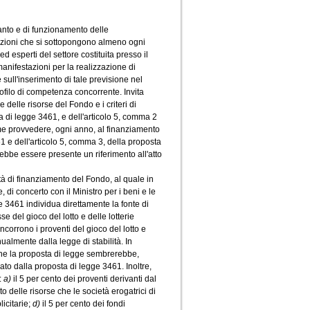
anto e di funzionamento delle
tazioni che si sottopongono almeno ogni
 esperti del settore costituita presso il
anifestazioni per la realizzazione di
e sull'inserimento di tale previsione nel
rofilo di competenza concorrente. Invita
 delle risorse del Fondo e i criteri di
ta di legge 3461, e dell'articolo 5, comma 2
me provvedere, ogni anno, al finanziamento
1 e dell'articolo 5, comma 3, della proposta
ebbe essere presente un riferimento all'atto
tà di finanziamento del Fondo, al quale in
 di concerto con il Ministro per i beni e le
e 3461 individua direttamente la fonte di
 del gioco del lotto e delle lotterie
orrono i proventi del gioco del lotto e
ualmente dalla legge di stabilità. In
 che la proposta di legge sembrerebbe,
ato dalla proposta di legge 3461. Inoltre,
:
a)
il 5 per cento dei proventi derivanti dal
to delle risorse che le società erogatrici di
icitarie;
d)
il 5 per cento dei fondi