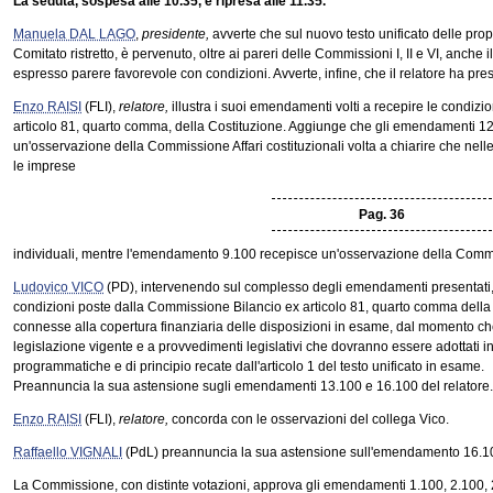
La seduta, sospesa alle 10.35, è ripresa alle 11.35.
Manuela DAL LAGO
,
presidente,
avverte che sul nuovo testo unificato delle propo
Comitato ristretto, è pervenuto, oltre ai pareri delle Commissioni I, II e VI, anch
espresso parere favorevole con condizioni. Avverte, infine, che il relatore ha 
Enzo RAISI
(FLI),
relatore,
illustra i suoi emendamenti volti a recepire le condiz
articolo 81, quarto comma, della Costituzione. Aggiunge che gli emendamenti 1
un'osservazione della Commissione Affari costituzionali volta a chiarire che nell
le imprese
Pag. 36
individuali, mentre l'emendamento 9.100 recepisce un'osservazione della Commi
Ludovico VICO
(PD), intervenendo sul complesso degli emendamenti presentati, e
condizioni poste dalla Commissione Bilancio ex articolo 81, quarto comma della 
connesse alla copertura finanziaria delle disposizioni in esame, dal momento che
legislazione vigente e a provvedimenti legislativi che dovranno essere adottati in
programmatiche e di principio recate dall'articolo 1 del testo unificato in esame.
Preannuncia la sua astensione sugli emendamenti 13.100 e 16.100 del relatore.
Enzo RAISI
(FLI),
relatore,
concorda con le osservazioni del collega Vico.
Raffaello VIGNALI
(PdL) preannuncia la sua astensione sull'emendamento 16.100
La Commissione, con distinte votazioni, approva gli emendamenti 1.100, 2.100, 2