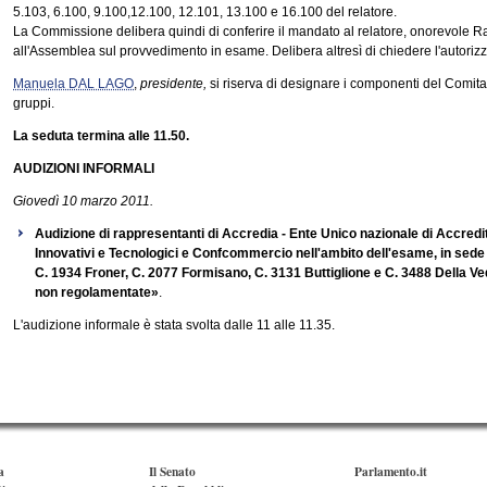
5.103, 6.100, 9.100,12.100, 12.101, 13.100 e 16.100 del relatore.
La Commissione delibera quindi di conferire il mandato al relatore, onorevole Rais
all'Assemblea sul provvedimento in esame. Delibera altresì di chiedere l'autorizz
Manuela DAL LAGO
,
presidente,
si riserva di designare i componenti del Comitat
gruppi.
La seduta termina alle 11.50.
AUDIZIONI INFORMALI
Giovedì 10 marzo 2011.
Audizione di rappresentanti di Accredia - Ente Unico nazionale di Accredi
Innovativi e Tecnologici e Confcommercio nell'ambito dell'esame, in sede c
C. 1934 Froner, C. 2077 Formisano, C. 3131 Buttiglione e C. 3488 Della Ve
non regolamentate»
.
L'audizione informale è stata svolta dalle 11 alle 11.35.
a
Il Senato
Parlamento.it