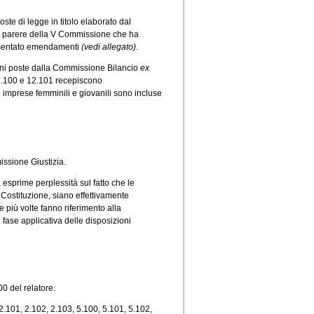
ste di legge in titolo elaborato dal
e il parere della V Commissione che ha
presentato emendamenti
(vedi allegato)
.
ioni poste dalla Commissione Bilancio
ex
2.100 e 12.101 recepiscono
e imprese femminili e giovanili sono incluse
ssione Giustizia.
sprime perplessità sul fatto che le
Costituzione, siano effettivamente
 più volte fanno riferimento alla
 fase applicativa delle disposizioni
 del relatore.
.101, 2.102, 2.103, 5.100, 5.101, 5.102,