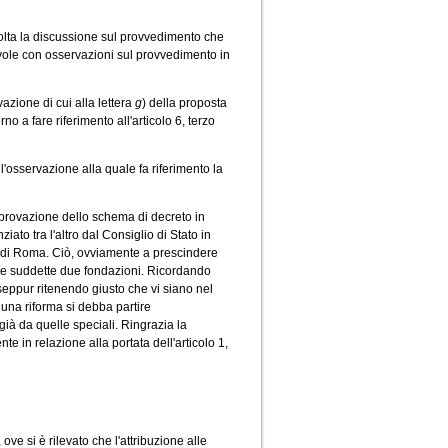
olta la discussione sul provvedimento che
evole con osservazioni sul provvedimento in
azione di cui alla lettera
g
) della proposta
erno a fare riferimento all'articolo 6, terzo
l'osservazione alla quale fa riferimento la
pprovazione dello schema di decreto in
ato tra l'altro dal Consiglio di Stato in
ia di Roma. Ciò, ovviamente a prescindere
delle suddette due fondazioni. Ricordando
 seppur ritenendo giusto che vi siano nel
e una riforma si debba partire
ià da quelle speciali. Ringrazia la
e in relazione alla portata dell'articolo 1,
e si è rilevato che l'attribuzione alle