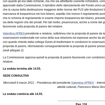
con quanto gli era stato richiesto, ma che sia altrettanto coerente richiedere, c
approvato dalla Commissione, il ripristino dello stanziamento del Fondo unico per
che la causa della destinazione maggiore delle risorse del FUS alle fondazioni li
mancanza di trasparenza nei loro bilanci, aspetto che invece il regolamento punta a
che lo schema di regolamento in esame impone trasparenza dei bilanci, preved
sia delle regioni che dei privati. Per tali motivi, preannuncia, anche a nome del g
favorevole sulla proposta di parere del relatore.
Valentina APREA
presidente e relatore,
sottolinea che la proposta di parere da le
osservazioni evidenziate nel corso della sua relazione ed espresse anche da a
con quanto chiesto dalla collega Goisis di trasformare in condizioni le osservazio
proposta di parere, riformulando conseguentemente la proposta di parere prese
(vedi allegato 2).
La Commissione approva quindi la proposta di parere favorevole con condizioni 
relatore.
La seduta termina alle 14.55.
SEDE CONSULTIVA
Mercoledì 9 marzo 2011. - Presidenza del presidente
Valentina APREA
. - Interv
attività culturali, Francesco Maria Giro
La seduta comincia alle 14.55.
Pag. 118