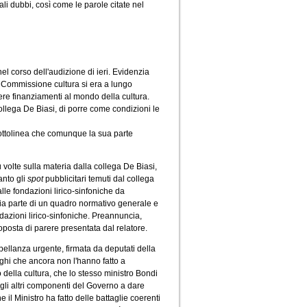
li dubbi, così come le parole citate nel
 corso dell'audizione di ieri. Evidenzia
a Commissione cultura si era a lungo
ere finanziamenti al mondo della cultura.
llega De Biasi, di porre come condizioni le
sottolinea che comunque la sua parte
olte sulla materia dalla collega De Biasi,
anto gli
spot
pubblicitari temuti dal collega
alle fondazioni lirico-sinfoniche da
cia parte di un quadro normativo generale e
dazioni lirico-sinfoniche. Preannuncia,
oposta di parere presentata dal relatore.
pellanza urgente, firmata da deputati della
eghi che ancora non l'hanno fatto a
 della cultura, che lo stesso ministro Bondi
gli altri componenti del Governo a dare
il Ministro ha fatto delle battaglie coerenti