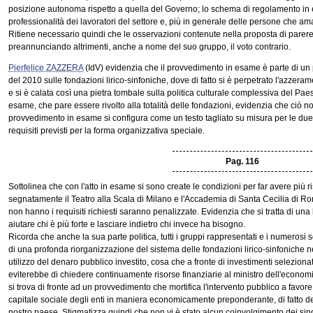
posizione autonoma rispetto a quella del Governo; lo schema di regolamento in es
professionalità dei lavoratori del settore e, più in generale delle persone che a
Ritiene necessario quindi che le osservazioni contenute nella proposta di parere
preannunciando altrimenti, anche a nome del suo gruppo, il voto contrario.
Pierfelice ZAZZERA
(IdV) evidenzia che il provvedimento in esame è parte di un p
del 2010 sulle fondazioni lirico-sinfoniche, dove di fatto si è perpetrato l'azzeram
e si è calata così una pietra tombale sulla politica culturale complessiva del Paese
esame, che pare essere rivolto alla totalità delle fondazioni, evidenzia che ciò no
provvedimento in esame si configura come un testo tagliato su misura per le due
requisiti previsti per la forma organizzativa speciale.
Pag. 116
Sottolinea che con l'atto in esame si sono create le condizioni per far avere più 
segnatamente il Teatro alla Scala di Milano e l'Accademia di Santa Cecilia di Ro
non hanno i requisiti richiesti saranno penalizzate. Evidenzia che si tratta di una
aiutare chi è più forte e lasciare indietro chi invece ha bisogno.
Ricorda che anche la sua parte politica, tutti i gruppi rappresentati e i numerosi 
di una profonda riorganizzazione del sistema delle fondazioni lirico-sinfoniche n
utilizzo del denaro pubblico investito, cosa che a fronte di investimenti selezion
eviterebbe di chiedere continuamente risorse finanziarie al ministro dell'economia
si trova di fronte ad un provvedimento che mortifica l'intervento pubblico a favore 
capitale sociale degli enti in maniera economicamente preponderante, di fatto de
nostro paese. Stigmatizza quindi che non vi è stato alcun coinvolgimento dei sin