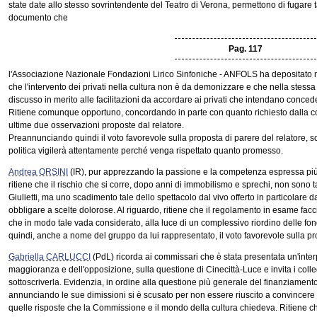
state date allo stesso sovrintendente del Teatro di Verona, permettono di fugare ta
documento che
Pag. 117
l'Associazione Nazionale Fondazioni Lirico Sinfoniche - ANFOLS ha depositato nel
che l'intervento dei privati nella cultura non è da demonizzare e che nella stess
discusso in merito alle facilitazioni da accordare ai privati che intendano conced
Ritiene comunque opportuno, concordando in parte con quanto richiesto dalla co
ultime due osservazioni proposte dal relatore.
Preannunciando quindi il voto favorevole sulla proposta di parere del relatore, 
politica vigilerà attentamente perché venga rispettato quanto promesso.
Andrea ORSINI
(IR), pur apprezzando la passione e la competenza espressa più v
ritiene che il rischio che si corre, dopo anni di immobilismo e sprechi, non sono t
Giulietti, ma uno scadimento tale dello spettacolo dal vivo offerto in particolare d
obbligare a scelte dolorose. Al riguardo, ritiene che il regolamento in esame fac
che in modo tale vada considerato, alla luce di un complessivo riordino delle fon
quindi, anche a nome del gruppo da lui rappresentato, il voto favorevole sulla pr
Gabriella CARLUCCI
(PdL) ricorda ai commissari che è stata presentata un'inter
maggioranza e dell'opposizione, sulla questione di Cinecittà-Luce e invita i coll
sottoscriverla. Evidenzia, in ordine alla questione più generale del finanziamento
annunciando le sue dimissioni si è scusato per non essere riuscito a convincere 
quelle risposte che la Commissione e il mondo della cultura chiedeva. Ritiene che 