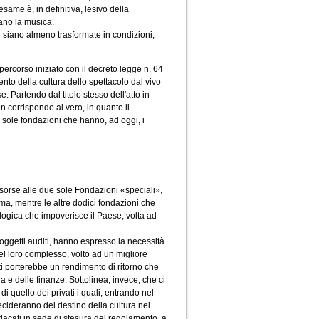
ame è, in definitiva, lesivo della
mano la musica.
 siano almeno trasformate in condizioni,
ercorso iniziato con il decreto legge n. 64
ento della cultura dello spettacolo dal vivo
. Partendo dal titolo stesso dell'atto in
n corrisponde al vero, in quanto il
 sole fondazioni che hanno, ad oggi, i
risorse alle due sole Fondazioni «speciali»,
ma, mentre le altre dodici fondazioni che
 logica che impoverisce il Paese, volta ad
soggetti auditi, hanno espresso la necessità
el loro complesso, volto ad un migliore
ati porterebbe un rendimento di ritorno che
 e delle finanze. Sottolinea, invece, che ci
di quello dei privati i quali, entrando nel
cideranno del destino della cultura nel
dacati in sede di stesura del regolamento, a