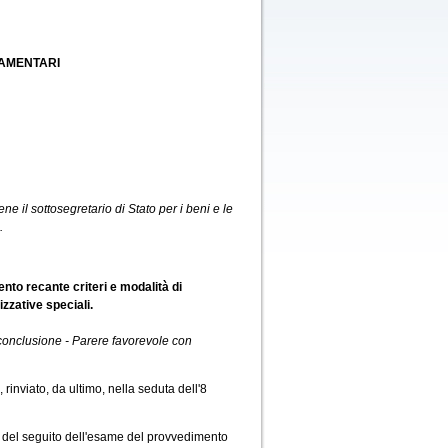
LAMENTARI
iene il sottosegretario di Stato per i beni e le
.
to recante criteri e modalità di
zzative speciali.
 conclusione - Parere favorevole con
inviato, da ultimo, nella seduta dell'8
e del seguito dell'esame del provvedimento