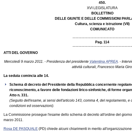
450.
XVI LEGISLATURA
BOLLETTINO
DELLE GIUNTE E DELLE COMMISSIONI PAR
Cultura, scienza e istruzione (VII)
COMUNICATO
Pag. 114
ATTI DEL GOVERNO
Mercoledì 9 marzo 2011. - Presidenza del presidente
Valentina APREA
. - Interv
attività culturali, Francesco Maria Giro
La seduta comincia alle 14.
Schema di decreto del Presidente della Repubblica concernente regolamen
riconoscimento, a favore delle fondazioni lirico-sinfoniche, di forme organi
Atto n. 331.
(Seguito dell'esame, ai sensi dell'articolo 143, comma 4, del regolamento, e
condizioni ed osservazioni).
La Commissione prosegue l'esame dello schema di decreto all'ordine del giorno, r
marzo 2011.
Rosa DE PASQUALE
(PD) chiede alcuni chiarimenti in merito all'organizzazion