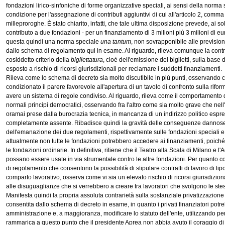
fondazioni lirico-sinfoniche di forme organizzative speciali, ai sensi della norma 
condizione per l'assegnazione di contributi aggiuntivi di cui all'articolo 2, comma
milleproroghe. È stato chiarito, infatti, che tale ultima disposizione prevede, ai so
contributo a due fondazioni - per un finanziamento di 3 milioni più 3 milioni di eur
questa quindi una norma speciale
una tantum
, non sovrapponibile alle previsio
dallo schema di regolamento qui in esame. Al riguardo, rileva comunque la contr
cosiddetto criterio della
bigliettatura
, cioè dell'emissione dei biglietti, sulla base
esposto a rischio di ricorsi giurisdizionali per reclamare i suddetti finanziamenti.
Rileva come lo schema di decreto sia molto discutibile in più punti, osservando
condizionato il parere favorevole all'apertura di un tavolo di confronto sulla riform
avere un sistema di regole condiviso. Al riguardo, rileva come il comportamento 
normali principi democratici, osservando fra l'altro come sia molto grave che nell'a
oramai prese dalla burocrazia tecnica, in mancanza di un indirizzo politico esp
completamente assente. Ribadisce quindi la gravità delle conseguenze dannose
dell'emanazione dei due regolamenti, rispettivamente sulle fondazioni speciali e 
attualmente non tutte le fondazioni potrebbero accedere ai finanziamenti, poiché no
le fondazioni ordinarie. In definitiva, ritiene che il Teatro alla Scala di Milano 
possano essere usate in via strumentale contro le altre fondazioni. Per quanto c
di regolamento che consentono la possibilità di stipulare contratti di lavoro di tip
comparto lavorativo, osserva come vi sia un elevato rischio di ricorsi giurisdizion
alle disuguaglianze che si verrebbero a creare tra lavoratori che svolgono le ste
Manifesta quindi la propria assoluta contrarietà sulla sostanziale privatizzazione
consentita dallo schema di decreto in esame, in quanto i privati finanziatori potr
amministrazione e, a maggioranza, modificare lo statuto dell'ente, utilizzando per
rammarica a questo punto che il presidente Aprea non abbia avuto il coraggio di