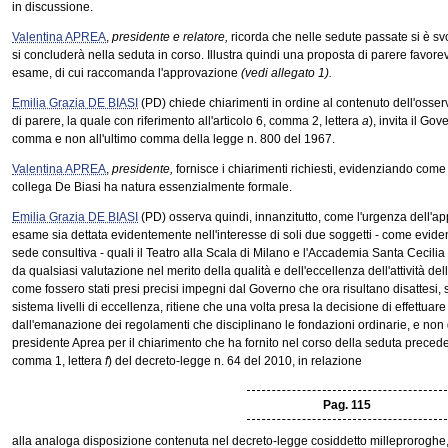
in discussione.
Valentina APREA
,
presidente e relatore,
ricorda che nelle sedute passate si è sv
si concluderà nella seduta in corso. Illustra quindi una proposta di parere favor
esame, di cui raccomanda l'approvazione
(vedi allegato 1).
Emilia Grazia DE BIASI
(PD) chiede chiarimenti in ordine al contenuto dell'osserv
di parere, la quale con riferimento all'articolo 6, comma 2, lettera
a
), invita il Gov
comma e non all'ultimo comma della legge n. 800 del 1967.
Valentina APREA
,
presidente,
fornisce i chiarimenti richiesti, evidenziando come 
collega De Biasi ha natura essenzialmente formale.
Emilia Grazia DE BIASI
(PD) osserva quindi, innanzitutto, come l'urgenza dell'a
esame sia dettata evidentemente nell'interesse di soli due soggetti - come evidenzi
sede consultiva - quali il Teatro alla Scala di Milano e l'Accademia Santa Cecil
da qualsiasi valutazione nel merito della qualità e dell'eccellenza dell'attività 
come fossero stati presi precisi impegni dal Governo che ora risultano disattesi,
sistema livelli di eccellenza, ritiene che una volta presa la decisione di effettuar
dall'emanazione dei regolamenti che disciplinano le fondazioni ordinarie, e non g
presidente Aprea per il chiarimento che ha fornito nel corso della seduta precedent
comma 1, lettera
f
) del decreto-legge n. 64 del 2010, in relazione
Pag. 115
alla analoga disposizione contenuta nel decreto-legge cosiddetto milleproroghe, ov