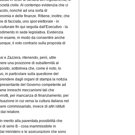
cietà civile. Al contempo evidenzia che ci
ttacolo, nonché ad una sorta di
nomia e delle finanze. Ritiene, inoltre, che
ne di facciata, uno
spot
elettorale - in
ulturale fin qui seguita dall'Esecutivo - la
vedimento in sede legislativa. Evidenzia
to in esame, in modo da consentire anche
munque, il voto contrario sulla proposta di
si e Zazzera, ritenendo, però, utile
imere una posizione di subalternità al
oposito, sottolinea che, come è noto, lo
o, in particolare sulla questione del
rendere dagli organi di stampa la notizia
rappresentante del Governo competente ad
esame inneschi meccanismi tali che
terrotti, per mancanza di finanziamento, per
tuazione in cui versa la cultura italiana nel
ere commissariato, invece di altri istituti
dal relatore.
 in merito alla paventata possibilità che
i di serie B - cosa inammissibile in
 dal ministero e le assicurazioni che sono