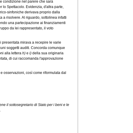
ome condizione nel parere che sarà
 lo Spettacolo. Evidenzia, d'altra parte,
rico-sinfoniche derivava proprio dalla
 risolvere. Al riguardo, sottolinea infatti
endo una partecipazione ai finanziamenti
ruppo da lei rappresentato, il voto
i presentata mirava a recepire le varie
lcuni soggetti auditi. Concorda comunque
ni alla lettera
h)
e
i)
della sua originaria
ntata, di cui raccomanda l'approvazione
e osservazioni, così come riformulata dal
iene il sottosegretario di Stato per i beni e le
.