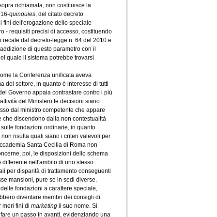
sopra richiamata, non costituisce la
 16-
quinquies
, del citato decreto
li fini dell'erogazione dello speciale
o - requisiti precisi di accesso, costituendo
ni recate dal decreto-legge n. 64 del 2010 e
addizione di questo parametro con il
 del quale il sistema potrebbe trovarsi
 come la Conferenza unificata aveva
a del settore, in quanto è interesse di tutti
del Governo appaia contrastare contro i più
ttività del Ministero le decisioni siano
resso dal ministro competente che appare
 che discendono dalla non contestualità
sulle fondazioni ordinarie, in quanto
n risulta quali siano i criteri valevoli per
e l'Accademia Santa Cecilia di Roma non
oncerne, poi, le disposizioni dello schema
o differente nell'ambito di uno stesso
ali per disparità di trattamento conseguenti
sse mansioni, pure se in sedi diverse.
 delle fondazioni a carattere speciale,
ebbero diventare membri dei consigli di
 meri fini di
marketing
il suo nome. Si
 fare un passo in avanti, evidenziando una