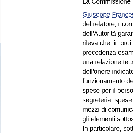
La Commissione in
Giuseppe Franc
del relatore, rico
dell'Autorità gara
rileva che, in ordi
precedenza esami
una relazione tecn
dell'onere indicato
funzionamento dell
spese per il perso
segreteria, spese 
mezzi di comunica
gli elementi sotto
In particolare, sot