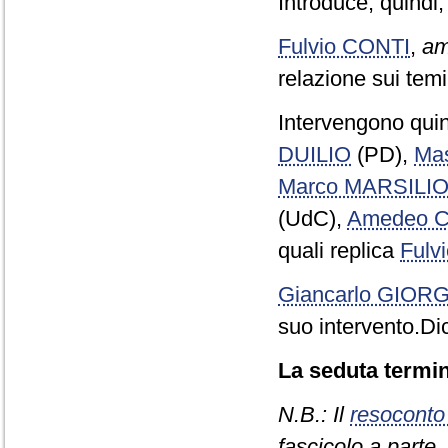
Introduce, quindi,
Fulvio CONTI
,
am
relazione sui temi
Intervengono quin
DUILIO
(PD),
Ma
Marco MARSILI
(UdC),
Amedeo 
quali replica
Fulv
Giancarlo GIOR
suo intervento.Di
La seduta termin
N.B.: Il
resoconto
fascicolo a parte.