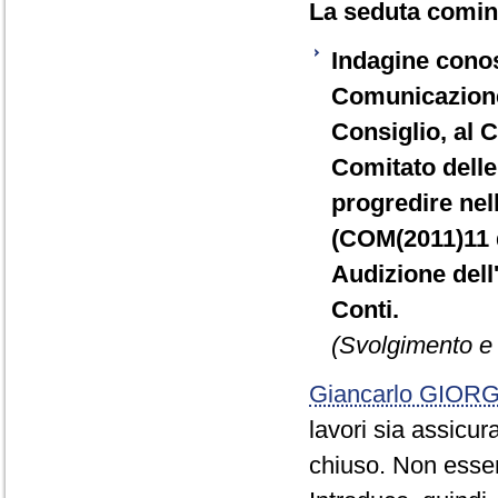
La seduta cominc
Indagine conos
Comunicazione
Consiglio, al 
Comitato delle 
progredire nell
(COM(2011)11 d
Audizione dell
Conti.
(Svolgimento e 
Giancarlo GIOR
lavori sia assicur
chiuso. Non essen