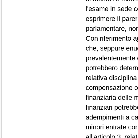
l'esame in sede 
esprimere il parer
parlamentare, non 
Con riferimento agl
che, seppure enuc
prevalentemente ca
potrebbero determi
relativa discipli
compensazione ovv
finanziaria delle m
finanziari potreb
adempimenti a car
minori entrate con
all'articolo 3, rel