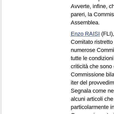
Avverte, infine, c
pareri, la Commiss
Assemblea.
Enzo RAISI
(FLI)
Comitato ristretto
numerose Commiss
tutte le condizioni
criticità che sono 
Commissione bilan
iter del provvedi
Segnala come nel 
alcuni articoli c
particolarmente in