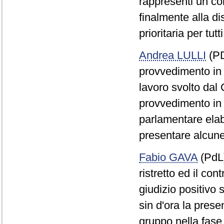
rappresenti un c
finalmente alla d
prioritaria per tut
Andrea LULLI
(PD
provvedimento in 
lavoro svolto dal 
provvedimento in 
parlamentare elabo
presentare alcun
Fabio GAVA
(PdL)
ristretto ed il con
giudizio positivo
sin d'ora la pres
gruppo nella fase