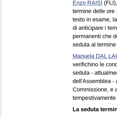
Enzo RAISI
(FLI)
termine delle ore
testo in esame, l
di anticipare i te
permanenti che d
seduta al termine
Manuela DAL L
verifichino le con
seduta - attualmen
dell'Assemblea - a
Commissione, e a
tempestivamente av
La seduta termin