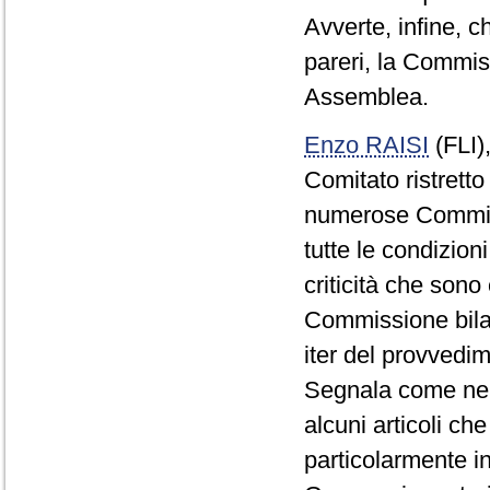
Avverte, infine, c
pareri, la Commiss
Assemblea.
Enzo RAISI
(FLI)
Comitato ristretto
numerose Commiss
tutte le condizioni
criticità che sono 
Commissione bilan
iter del provvedi
Segnala come nel 
alcuni articoli c
particolarmente in