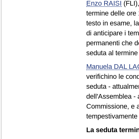
Enzo RAISI
(FLI)
termine delle ore
testo in esame, l
di anticipare i te
permanenti che d
seduta al termine
Manuela DAL L
verifichino le con
seduta - attualmen
dell'Assemblea - a
Commissione, e a
tempestivamente av
La seduta termin