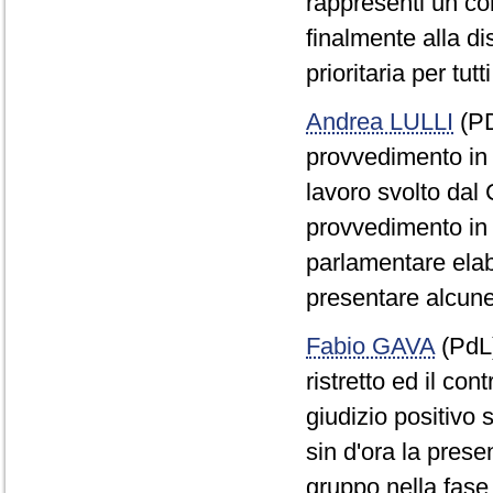
rappresenti un c
finalmente alla d
prioritaria per tut
Andrea LULLI
(PD
provvedimento in 
lavoro svolto dal 
provvedimento in 
parlamentare elabo
presentare alcun
Fabio GAVA
(PdL)
ristretto ed il con
giudizio positivo
sin d'ora la pres
gruppo nella fase