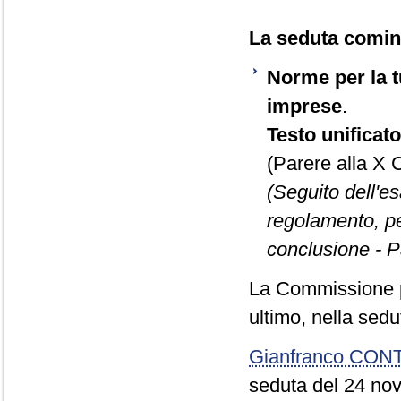
La seduta cominc
Norme per la tu
imprese
.
Testo unificat
(Parere alla X
(Seguito dell'e
regolamento, per
conclusione - P
La Commissione p
ultimo, nella sed
Gianfranco CON
seduta del 24 nov