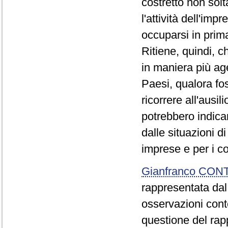
costretto non solt
l'attività dell'imp
occuparsi in prim
Ritiene, quindi, c
in maniera più age
Paesi, qualora foss
ricorrere all'ausi
potrebbero indicar
dalle situazioni di
imprese e per i co
Gianfranco CON
rappresentata dal
osservazioni conte
questione del rapp