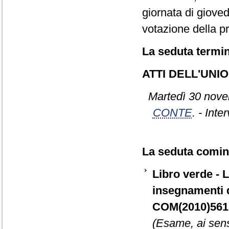
giornata di gioved
votazione della pr
La seduta termin
ATTI DELL'UN
Martedì 30 nove
CONTE
. - Inte
La seduta cominc
Libro verde - L
insegnamenti d
COM(2010)561 d
(Esame, ai sens