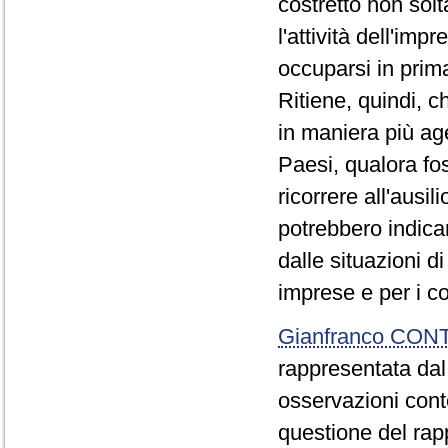
costretto non solt
l'attività dell'imp
occuparsi in prim
Ritiene, quindi, c
in maniera più age
Paesi, qualora foss
ricorrere all'ausi
potrebbero indicar
dalle situazioni di
imprese e per i co
Gianfranco CON
rappresentata dal
osservazioni conte
questione del rapp