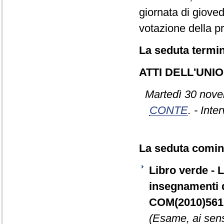
giornata di gioved
votazione della pr
La seduta termin
ATTI DELL'UN
Martedì 30 nove
CONTE
. - Inte
La seduta cominc
Libro verde - L
insegnamenti d
COM(2010)561 d
(Esame, ai sens