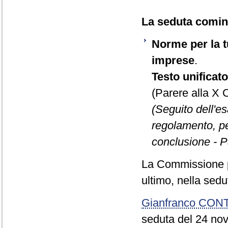
La seduta cominc
Norme per la tu
imprese
.
Testo unificat
(Parere alla X
(Seguito dell'e
regolamento, per
conclusione - P
La Commissione p
ultimo, nella sed
Gianfranco CON
seduta del 24 nov