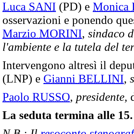
Luca SANI
(PD) e
Monica
osservazioni e ponendo quesi
Marzio MORINI
,
sindaco 
l'ambiente e la tutela del te
Intervengono altresì il dep
(LNP) e
Gianni BELLINI
,
Paolo RUSSO
,
presidente,
d
La seduta termina alle 15.
N.B.: Il
resoconto stenograf