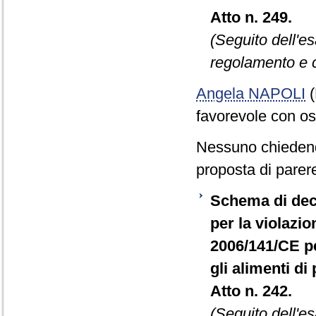
Atto n. 249.
(Seguito dell'e
regolamento e c
Angela NAPOLI
(
favorevole con o
Nessuno chiedend
proposta di parere
Schema di decr
per la violazio
2006/141/CE per
gli alimenti d
Atto n. 242.
(Seguito dell'e