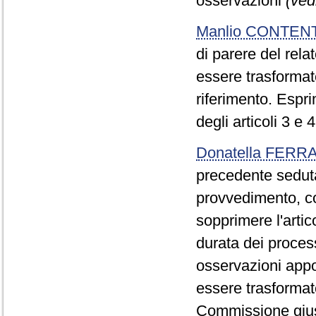
osservazioni
(ved
Manlio CONTEN
di parere del rela
essere trasformate
riferimento. Espri
degli articoli 3 e 4
Donatella FERR
precedente seduta
provvedimento, con
sopprimere l'arti
durata dei process
osservazioni appo
essere trasformate
Commissione giust