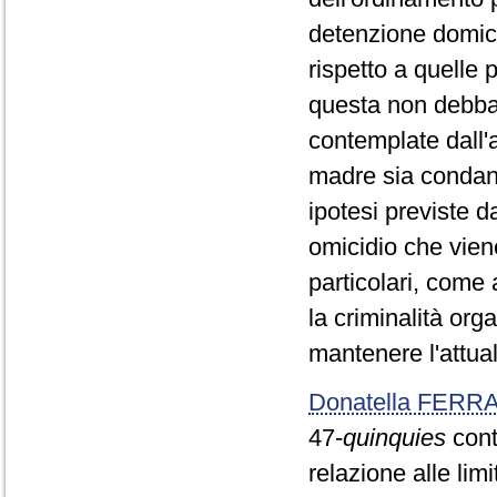
detenzione domicil
rispetto a quelle p
questa non debba 
contemplate dall'
madre sia condann
ipotesi previste da
omicidio che viene
particolari, come 
la criminalità org
mantenere l'attual
Donatella FERR
47-
quinquies
conte
relazione alle lim