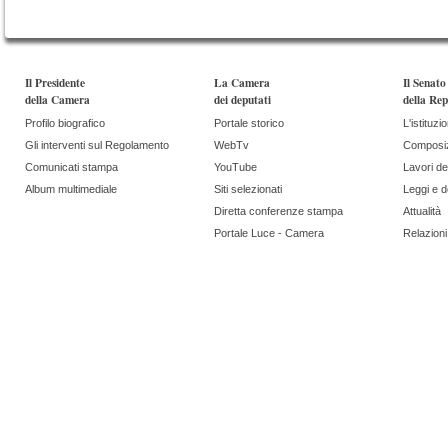
Il Presidente
La Camera
Il Senato
della Camera
dei deputati
della Rep
Profilo biografico
Portale storico
L'istituzi
Gli interventi sul Regolamento
WebTv
Composi
Comunicati stampa
YouTube
Lavori de
Album multimediale
Siti selezionati
Leggi e 
Diretta conferenze stampa
Attualità
Portale Luce - Camera
Relazioni 