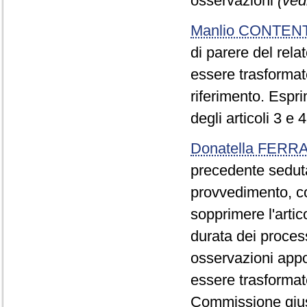
osservazioni
(ved
Manlio CONTEN
di parere del rela
essere trasformate
riferimento. Espri
degli articoli 3 e 4
Donatella FERR
precedente seduta
provvedimento, con
sopprimere l'arti
durata dei process
osservazioni appo
essere trasformate
Commissione giust