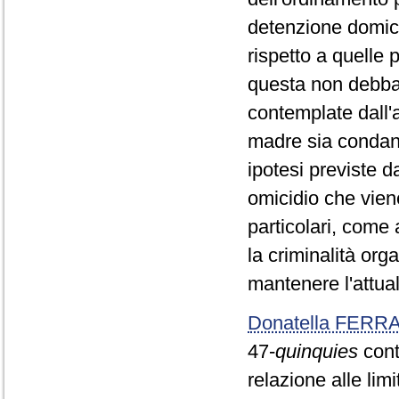
detenzione domicil
rispetto a quelle p
questa non debba 
contemplate dall'
madre sia condann
ipotesi previste da
omicidio che viene
particolari, come 
la criminalità org
mantenere l'attual
Donatella FERR
47-
quinquies
conte
relazione alle lim