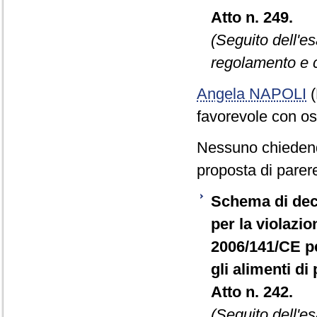
Atto n. 249.
(Seguito dell'e
regolamento e c
Angela NAPOLI
(
favorevole con o
Nessuno chiedend
proposta di parere
Schema di decr
per la violazio
2006/141/CE per
gli alimenti d
Atto n. 242.
(Seguito dell'e