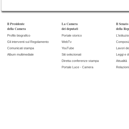
Il Presidente
La Camera
Il Senato
della Camera
dei deputati
della Rep
Profilo biografico
Portale storico
L'istituzi
Gli interventi sul Regolamento
WebTv
Composi
Comunicati stampa
YouTube
Lavori de
Album multimediale
Siti selezionati
Leggi e 
Diretta conferenze stampa
Attualità
Portale Luce - Camera
Relazioni 