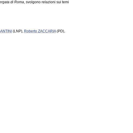
 Vergata di Roma
, svolgono relazioni sui temi
GANTINI
(LNP),
Roberto ZACCARIA
(PD),
à degli studi di Perugia
,
Paolino
ssore ordinario di informatica presso
lla Regione Toscana
, rispondono ai quesiti
one.
te
Donato BRUNO
.