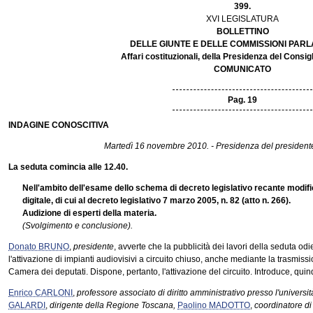
399.
XVI LEGISLATURA
BOLLETTINO
DELLE GIUNTE E DELLE COMMISSIONI PAR
Affari costituzionali, della Presidenza del Consigli
COMUNICATO
Pag. 19
INDAGINE CONOSCITIVA
Martedì 16 novembre 2010. - Presidenza del presiden
La seduta comincia alle 12.40.
Nell'ambito dell'esame dello schema di decreto legislativo recante modif
digitale, di cui al decreto legislativo 7 marzo 2005, n. 82 (atto n. 266).
Audizione di esperti della materia.
(Svolgimento e conclusione).
Donato BRUNO
,
presidente
, avverte che la pubblicità dei lavori della seduta odi
l'attivazione di impianti audiovisivi a circuito chiuso, anche mediante la trasmissi
Camera dei deputati. Dispone, pertanto, l'attivazione del circuito. Introduce, quind
Enrico CARLONI
,
professore associato di diritto amministrativo presso l'universit
GALARDI
,
dirigente della Regione Toscana,
Paolino MADOTTO
,
coordinatore di