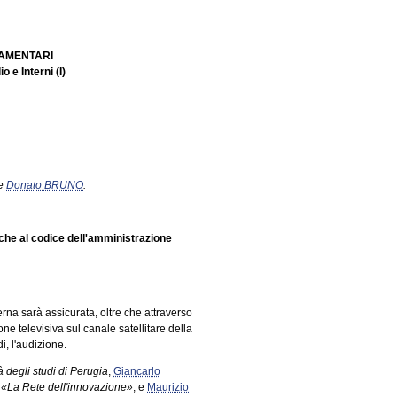
LAMENTARI
o e Interni (I)
te
Donato BRUNO
.
iche al codice dell'amministrazione
erna sarà assicurata, oltre che attraverso
one televisiva sul canale satellitare della
i, l'audizione.
à degli studi di Perugia
,
Giancarlo
 «La Rete dell'innovazione»
, e
Maurizio