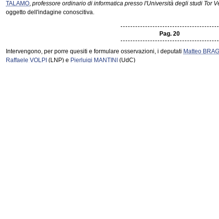
TALAMO
,
professore ordinario di informatica presso l'Università degli studi Tor
oggetto dell'indagine conoscitiva.
Pag. 20
Intervengono, per porre quesiti e formulare osservazioni, i deputati
Matteo BRA
Raffaele VOLPI
(LNP) e
Pierluigi MANTINI
(UdC)
Enrico CARLONI
,
professore associato di diritto amministrativo presso l'universit
MADOTTO
,
coordinatore di «La Rete dell'innovazione»,
Maurizio TALAMO
,
profe
l'università degli studi di Roma Tor Vergata
, e
Giancarlo GALARDI
,
dirigente de
posti e rendono ulteriori precisazioni.
Donato BRUNO
,
presidente
, ringrazia gli intervenuti e dichiara conclusa l'audizi
La seduta termina alle 14.10.
N.B.: Il
resoconto stenografico
della seduta è pubblicato in un fascicolo a parte.
UFFICIO DI PRESIDENZA INTEGRATO DAI RAPPRESENTANTI DEI GRUPPI
Martedì 16 novembre 2010.
L'ufficio di presidenza si è riunito dalle 16 alle 16.05
ATTI DEL GOVERNO
Martedì 16 novembre 2010. - Presidenza del presiden