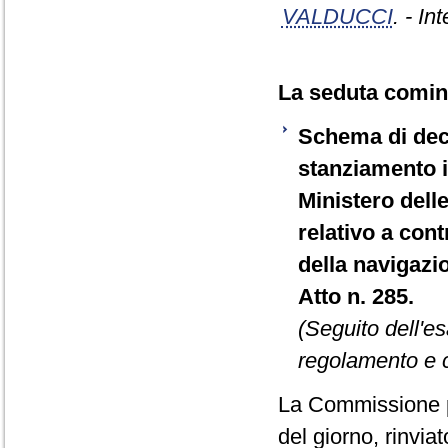
VALDUCCI
. - In
La seduta cominc
Schema di decr
stanziamento is
Ministero delle
relativo a cont
della navigazi
Atto n. 285.
(Seguito dell'e
regolamento e c
La Commissione p
del giorno, rinvi