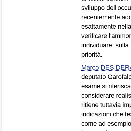
sviluppo dell'occ
recentemente adot
esattamente nella
verificare l'ammon
individuare, sulla 
priorità.
Marco DESIDER
deputato Garofalo
esame si riferisc
considerare realist
ritiene tuttavia i
indicazioni che t
come ad esempio q