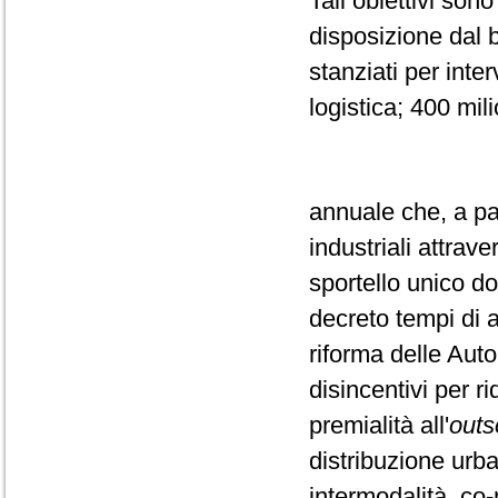
Tali obiettivi son
disposizione dal b
stanziati per inter
logistica; 400 mil
annuale che, a par
industriali attrave
sportello unico d
decreto tempi di a
riforma delle Autor
disincentivi per ri
premialità all'
outs
distribuzione urb
intermodalità, co-