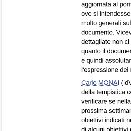
aggiornata al pom
ove si intendesser
molto generali su
documento. Viceve
dettagliate non ci
quanto il docume
e quindi assoluta
l'espressione dei r
Carlo MONAI
(IdV
della tempistica c
verificare se nell
prossima settimana
obiettivi indicati
di alcuni obiettiv