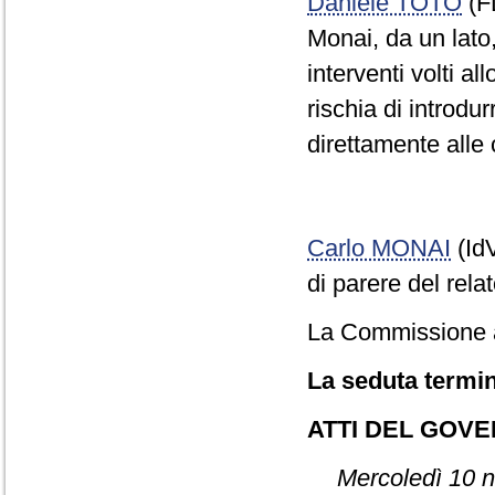
Daniele TOTO
(F
Monai, da un lato,
interventi volti al
rischia di introd
direttamente all
Carlo MONAI
(IdV
di parere del relat
La Commissione ap
La seduta termin
ATTI DEL GOV
Mercoledì 10 n