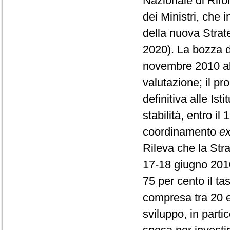
Nazionale di Rifo
dei Ministri, che i
della nuova Strat
2020). La bozza d
novembre 2010 al
valutazione; il p
definitiva alle Is
stabilità, entro i
coordinamento
ex
Rileva che la Str
17-18 giugno 2010,
75 per cento il t
compresa tra 20 e 
sviluppo, in parti