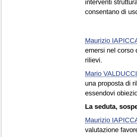
interventi struttur
consentano di usci
Maurizio IAPICC
emersi nel corso d
rilievi.
Mario VALDUCCI
una proposta di r
essendovi obiezion
La seduta, sospes
Maurizio IAPICC
valutazione favore