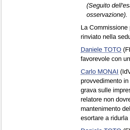
(Seguito dell'e
osservazione).
La Commissione p
rinviato nella sed
Daniele TOTO
(F
favorevole con un
Carlo MONAI
(IdV
provvedimento in e
grava sulle impres
relatore non dovre
mantenimento dell
esortare a ridurla