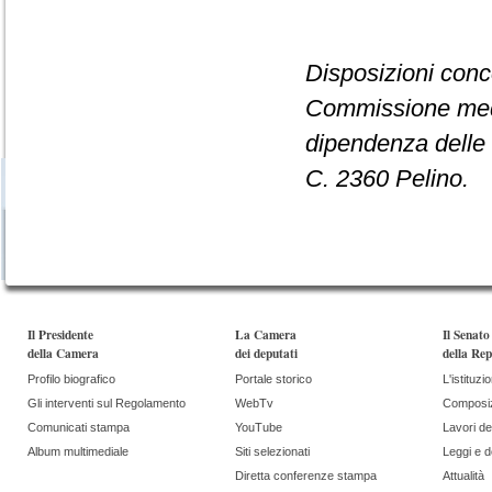
Disposizioni conc
Commissione medi
dipendenza delle 
C. 2360 Pelino.
Il Presidente
La Camera
Il Senato
della Camera
dei deputati
della Rep
Profilo biografico
Portale storico
L'istituzi
Gli interventi sul Regolamento
WebTv
Composi
Comunicati stampa
YouTube
Lavori de
Album multimediale
Siti selezionati
Leggi e 
Diretta conferenze stampa
Attualità