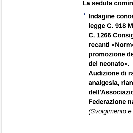
La seduta cominc
Indagine conos
legge C. 918 M
C. 1266 Consig
recanti «Norme 
promozione del
del neonato».
Audizione di ra
analgesia, ria
dell'Associazi
Federazione na
(Svolgimento e 