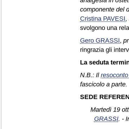
analgesia in oste
componente del di
Cristina PAVESI
,
svolgono una rela
Gero GRASSI
,
p
ringrazia gli inte
La seduta termin
N.B.: Il
resoconto
fascicolo a parte.
SEDE REFERE
Martedì 19 ot
GRASSI
. - 