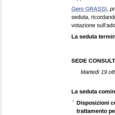
Gero GRASSI
,
pr
seduta, ricordand
votazione sull'ad
La seduta termin
SEDE CONSULT
Martedì 19 ot
La seduta cominc
Disposizioni c
trattamento pe