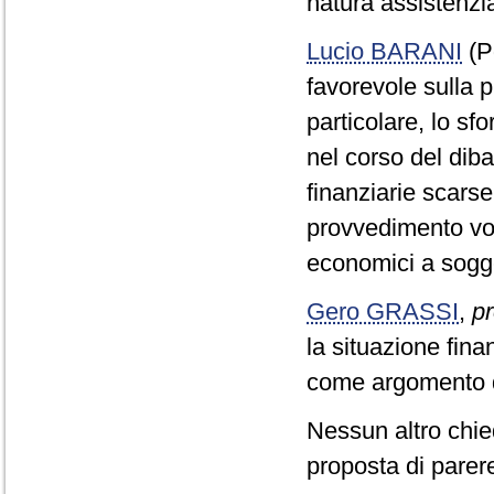
natura assistenzia
Lucio BARANI
(P
favorevole sulla p
particolare, lo sf
nel corso del dibat
finanziarie scars
provvedimento vol
economici a sogget
Gero GRASSI
,
pr
la situazione fin
come argomento d
Nessun altro chie
proposta di parere