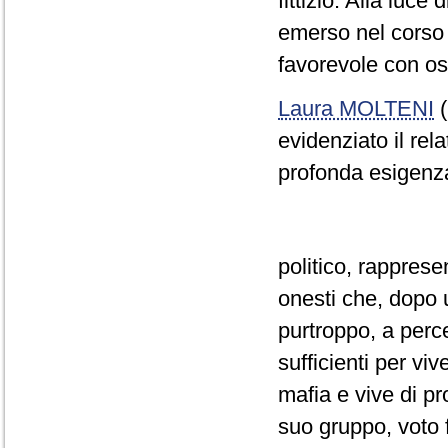
fittizio. Alla luc
emerso nel corso d
favorevole con os
Laura MOLTENI
(
evidenziato il rel
profonda esigenza
politico, rapprese
onesti che, dopo un
purtroppo, a perc
sufficienti per vi
mafia e vive di pr
suo gruppo, voto f