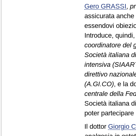
Gero GRASSI
,
p
assicurata anche 
essendovi obiezion
Introduce, quindi,
coordinatore del g
Società italiana d
intensiva (SIAAR
direttivo nazional
(A.GI.CO)
, e la 
centrale della Fe
Società italiana 
poter partecipare 
Il dottor
Giorgio