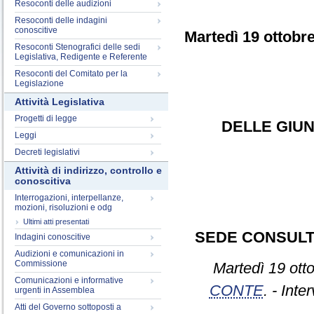
Resoconti delle audizioni
Resoconti delle indagini
conoscitive
Martedì 19 ottobr
Resoconti Stenografici delle sedi
Legislativa, Redigente e Referente
Resoconti del Comitato per la
Legislazione
Attività Legislativa
Progetti di legge
DELLE GIUN
Leggi
Decreti legislativi
Attività di indirizzo, controllo e
conoscitiva
Interrogazioni, interpellanze,
mozioni, risoluzioni e odg
Ultimi atti presentati
SEDE CONSULT
Indagini conoscitive
Audizioni e comunicazioni in
Commissione
Martedì 19 ott
Comunicazioni e informative
CONTE
. - Inte
urgenti in Assemblea
Atti del Governo sottoposti a