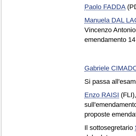
Paolo FADDA
(PD
Manuela DAL L
Vincenzo Antonio 
emendamento 14.
Gabriele CIMA
Si passa all'esame
Enzo RAISI
(FLI)
sull'emendamento Z
proposte emendati
Il sottosegretario