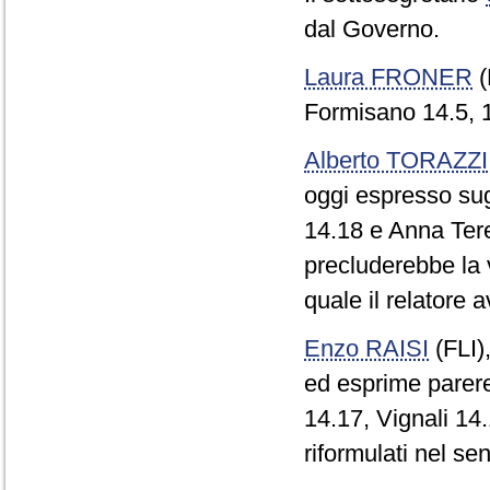
dal Governo.
Laura FRONER
(
Formisano 14.5, 1
Alberto TORAZZI
oggi espresso sug
14.18 e Anna Ter
precluderebbe la
quale il relatore
Enzo RAISI
(FLI)
ed esprime parere
14.17, Vignali 1
riformulati nel se