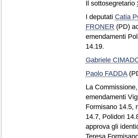
Il sottosegretario
I deputati
Catia 
FRONER
(PD) acc
emendamenti Poli
14.19.
Gabriele CIMA
Paolo FADDA
(PD
La Commissione, c
emendamenti Vign
Formisano 14.5, n
14.7, Polidori 14
approva gli ident
Teresa Formisano 