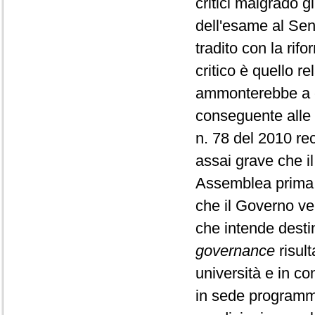
critici malgrado gl
dell'esame al Sena
tradito con la rif
critico è quello re
ammonterebbe a ci
conseguente alle m
n. 78 del 2010 re
assai grave che i
Assemblea prima d
che il Governo ven
che intende destin
governance
risult
università e in co
in sede programmat