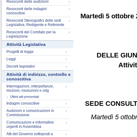
Resoconti delle audizioni
Resoconti delle indagini
conoscitive
Martedì 5 ottobre
Resoconti Stenografici delle sedi
Legislativa, Redigente e Referente
Resoconti del Comitato per la
Legislazione
Attività Legislativa
Progetti di legge
DELLE GIUN
Leggi
Attiv
Decreti legislativi
Attività di indirizzo, controllo e
conoscitiva
Interrogazioni, interpellanze,
mozioni, risoluzioni e odg
Ultimi atti presentati
SEDE CONSULT
Indagini conoscitive
Audizioni e comunicazioni in
Commissione
Martedì 5 ottob
Comunicazioni e informative
urgenti in Assemblea
Atti del Governo sottoposti a