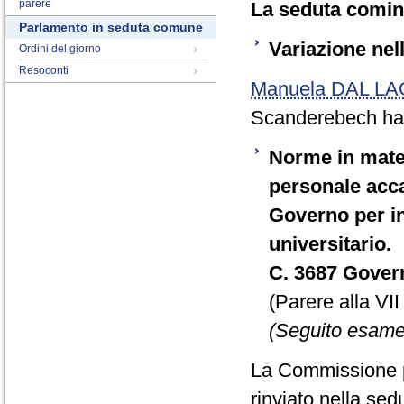
parere
La seduta cominc
Parlamento in seduta comune
Variazione ne
Ordini del giorno
Resoconti
Manuela DAL L
Scanderebech ha 
Norme in mater
personale acc
Governo per inc
universitario.
C. 3687 Govern
(Parere alla VI
(Seguito esame 
La Commissione p
rinviato nella se