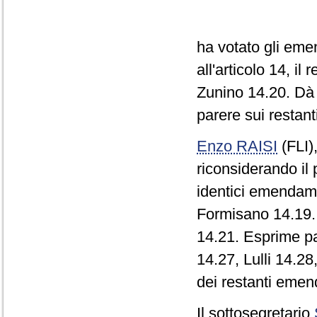
ha votato gli emen
all'articolo 14, i
Zunino 14.20. Dà q
parere sui restanti
Enzo RAISI
(FLI)
riconsiderando il
identici emendame
Formisano 14.19.
14.21. Esprime pa
14.27, Lulli 14.28
dei restanti emenda
Il sottosegretario