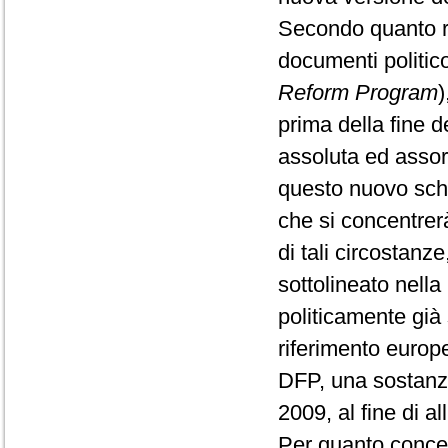
Secondo quanto ri
documenti politico
Reform Program
)
prima della fine d
assoluta ed assor
questo nuovo sch
che si concentrerà
di tali circostan
sottolineato nell
politicamente già
riferimento europ
DFP, una sostanzia
2009, al fine di a
Per quanto concer