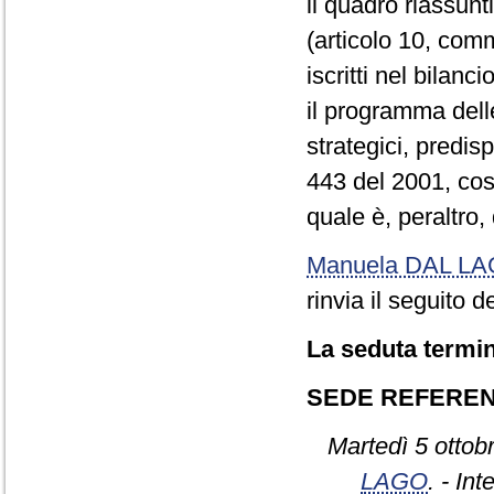
il quadro riassunt
(articolo 10, comm
iscritti nel bilanc
il programma delle
strategici, predis
443 del 2001, cosi
quale è, peraltro
Manuela DAL L
rinvia il seguito 
La seduta termin
SEDE REFERE
Martedì 5 ottob
LAGO
. - In