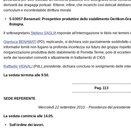
derivanti dai dragaggi portuali. Ritiene, infine, che incarichi così delicati debban
curriculum e incontestabile dirittura morale.
5-03057 Benamati: Prospettive produttive dello stabilimento Oerlikon-Graz
Bologna.
Il sottosegretario
Stefano SAGLIA
risponde all'interrogazione in titolo nei termini 
Gianluca BENAMATI
(PD), replicando, si dichiara solo parzialmente soddisfatto d
informativi forniti non fugano la profonda incertezza sul futuro del gruppo rispetto 
riorganizzazione produttiva dello stabilimento di Porretta Terme, polo di eccellenz
sorte dei lavoratori coinvolti e attualmente in trattamento di CIGS
Raffaello VIGNALI
(PdL),
presidente
, dichiara concluso lo svolgimento delle inter
La seduta termina alle 9.50.
Pag. 113
SEDE REFERENTE
Mercoledì 22 settembre 2010. - Presidenza del president
La seduta comincia alle 14.05.
Sull'ordine dei lavori.