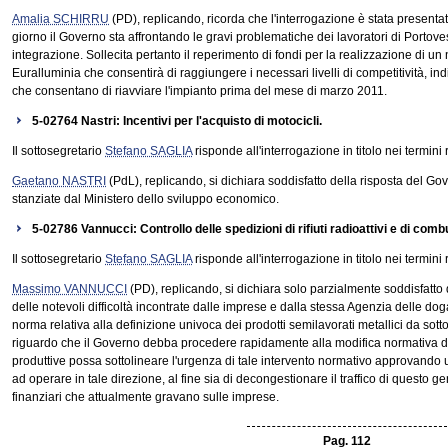
Amalia SCHIRRU
(PD), replicando, ricorda che l'interrogazione è stata presenta
giorno il Governo sta affrontando le gravi problematiche dei lavoratori di Portov
integrazione. Sollecita pertanto il reperimento di fondi per la realizzazione di u
Euralluminia che consentirà di raggiungere i necessari livelli di competitività, i
che consentano di riavviare l'impianto prima del mese di marzo 2011.
5-02764 Nastri: Incentivi per l'acquisto di motocicli.
Il sottosegretario
Stefano SAGLIA
risponde all'interrogazione in titolo nei termini 
Gaetano NASTRI
(PdL), replicando, si dichiara soddisfatto della risposta del Go
stanziate dal Ministero dello sviluppo economico.
5-02786 Vannucci: Controllo delle spedizioni di rifiuti radioattivi e di comb
Il sottosegretario
Stefano SAGLIA
risponde all'interrogazione in titolo nei termini 
Massimo VANNUCCI
(PD), replicando, si dichiara solo parzialmente soddisfatto 
delle notevoli difficoltà incontrate dalle imprese e dalla stessa Agenzia delle doga
norma relativa alla definizione univoca dei prodotti semilavorati metallici da sottop
riguardo che il Governo debba procedere rapidamente alla modifica normativa de
produttive possa sottolineare l'urgenza di tale intervento normativo approvando u
ad operare in tale direzione, al fine sia di decongestionare il traffico di questo gener
finanziari che attualmente gravano sulle imprese.
Pag. 112