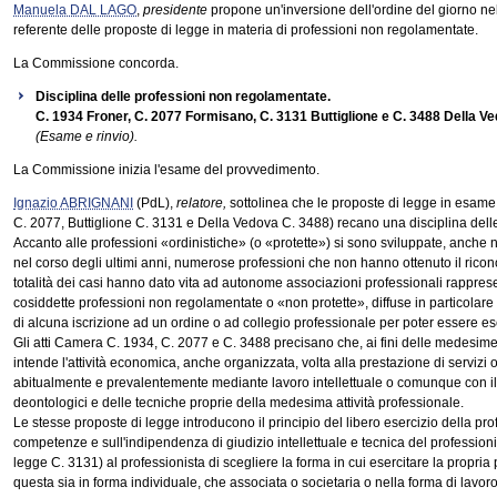
Manuela DAL LAGO
,
presidente
propone un'inversione dell'ordine del giorno ne
referente delle proposte di legge in materia di professioni non regolamentate.
La Commissione concorda.
Disciplina delle professioni non regolamentate.
C. 1934 Froner, C. 2077 Formisano, C. 3131 Buttiglione e C. 3488 Della V
(Esame e rinvio).
La Commissione inizia l'esame del provvedimento.
Ignazio ABRIGNANI
(PdL),
relatore,
sottolinea che le proposte di legge in esam
C. 2077, Buttiglione C. 3131 e Della Vedova C. 3488) recano una disciplina dell
Accanto alle professioni «ordinistiche» (o «protette») si sono sviluppate, anche 
nel corso degli ultimi anni, numerose professioni che non hanno ottenuto il ricon
totalità dei casi hanno dato vita ad autonome associazioni professionali rappresenta
cosiddette professioni non regolamentate o «non protette», diffuse in particolare
di alcuna iscrizione ad un ordine o ad collegio professionale per poter essere ese
Gli atti Camera C. 1934, C. 2077 e C. 3488 precisano che, ai fini delle medesime
intende l'attività economica, anche organizzata, volta alla prestazione di servizi o 
abitualmente e prevalentemente mediante lavoro intellettuale o comunque con il 
deontologici e delle tecniche proprie della medesima attività professionale.
Le stesse proposte di legge introducono il principio del libero esercizio della pr
competenze e sull'indipendenza di giudizio intellettuale e tecnica del profession
legge C. 3131) al professionista di scegliere la forma in cui esercitare la propria
questa sia in forma individuale, che associata o societaria o nella forma di lavor