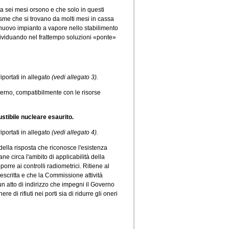
ta sei mesi orsono e che solo in questi
esme che si trovano da molti mesi in cassa
n nuovo impianto a vapore nello stabilimento
ndividuando nel frattempo soluzioni «ponte»
riportati in allegato
(vedi allegato 3).
verno, compatibilmente con le risorse
ustibile nucleare esaurito.
riportati in allegato
(vedi allegato 4).
della risposta che riconosce l'esistenza
ne circa l'ambito di applicabilità della
orre ai controlli radiometrici. Ritiene al
scritta e che la Commissione attività
n atto di indirizzo che impegni il Governo
e di rifiuti nei porti sia di ridurre gli oneri