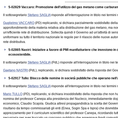
5-02829 Vaccaro: Promozione dell'utilizzo del gas metano come carburant
Il sottosegretario
Stefano SAGLIA
risponde all'interrogazione in titolo nei termini 
Guglielmo VACCARO
(PD) replicando, si dichiara parzialmente soddisfatto della
approfondimento della materia relativa alla distribuzione del gas metano, ma non 
un'efficiente rete di distribuzione. Sollecita quindi il Governo ad un'attività di sens
uniformare su tutto il territorio nazionale le regole per il rilascio delle nuove aut
rete distributiva.
5-02865 Nastri: Iniziative a favore di PMI manifatturiere che investono in 
ecosostenibile.
Il sottosegretario
Stefano SAGLIA
(PdL) risponde all'interrogazione in titolo nei te
Gaetano NASTRI
(PdL), replicando, si dichiara soddisfatto della risposta del Go
5-02917 Tullo: Blocco delle nomine in società pubbliche che operano nell'
Il sottosegretario
Stefano SAGLIA
risponde all'interrogazione in titolo nei termini 
Mario TULLO
(PD), replicando, si dichiara insoddisfatto della risposta che non ha 
nomina del professor Canepa alla presidenza del Nucleco, immediatamente dopo 
economico, Claudio Scajola. Giudica altresì propagandistica la scelta del Gove
risultano da tempo commissariati gli enti (Enea, Sogin Spa e Ispra) che dovrebb
apprezzamento per il curriculum scientifico del professor Canepa, ricordando tu
pecuniaria per aver truccato un concorso pubblico che assegnava fondi comunitari