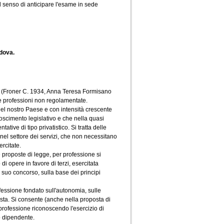
l senso di anticipare l'esame in sede
edova.
e (Froner C. 1934, Anna Teresa Formisano
e professioni non regolamentate.
nel nostro Paese e con intensità crescente
oscimento legislativo e che nella quasi
tive di tipo privatistico. Si tratta delle
 nel settore dei servizi, che non necessitano
rcitate.
 proposte di legge, per professione si
di opere in favore di terzi, esercitata
suo concorso, sulla base dei principi
ofessione fondato sull'autonomia, sulle
ista. Si consente (anche nella proposta di
 professione riconoscendo l'esercizio di
o dipendente.