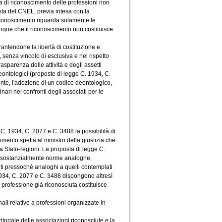
a di riconoscimento delle professioni non
sta del CNEL, previa intesa con la
riconoscimento riguarda solamente le
unque che il riconoscimento non costituisce
antendone la libertà di costituzione e
a, senza vincolo di esclusiva e nel rispetto
rasparenza delle attività e degli assetti
 deontologici (proposte di legge C. 1934, C.
te, l'adozione di un codice deontologico,
nari nei confronti degli associati per le
 C. 1934, C. 2077 e C. 3488 la possibilità di
imento spetta al ministro della giustizia che
a Stato-regioni. La proposta di legge C.
a sostanzialmente norme analoghe,
iti pressoché analoghi a quelli contemplati
 1934, C. 2077 e C. 3488 dispongono altresì
 professione già riconosciuta costituisce
ali relative a professioni organizzate in
toriale delle associazioni riconosciute e la