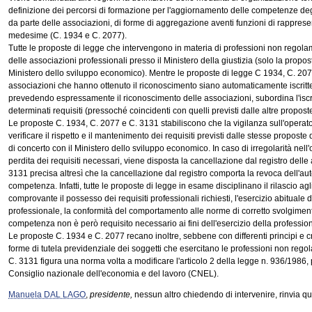
definizione dei percorsi di formazione per l'aggiornamento delle competenze degli
da parte delle associazioni, di forme di aggregazione aventi funzioni di rapprese
medesime (C. 1934 e C. 2077).
Tutte le proposte di legge che intervengono in materia di professioni non regolam
delle associazioni professionali presso il Ministero della giustizia (solo la propos
Ministero dello sviluppo economico). Mentre le proposte di legge C 1934, C. 207
associazioni che hanno ottenuto il riconoscimento siano automaticamente iscritte
prevedendo espressamente il riconoscimento delle associazioni, subordina l'iscri
determinati requisiti (pressoché coincidenti con quelli previsti dalle altre propost
Le proposte C. 1934, C. 2077 e C. 3131 stabiliscono che la vigilanza sull'operato
verificare il rispetto e il mantenimento dei requisiti previsti dalle stesse proposte 
di concerto con il Ministero dello sviluppo economico. In caso di irregolarità nell
perdita dei requisiti necessari, viene disposta la cancellazione dal registro delle
3131 precisa altresì che la cancellazione dal registro comporta la revoca dell'auto
competenza. Infatti, tutte le proposte di legge in esame disciplinano il rilascio agli
comprovante il possesso dei requisiti professionali richiesti, l'esercizio abituale
professionale, la conformità del comportamento alle norme di corretto svolgimento
competenza non è però requisito necessario ai fini dell'esercizio della professio
Le proposte C. 1934 e C. 2077 recano inoltre, sebbene con differenti principi e crit
forme di tutela previdenziale dei soggetti che esercitano le professioni non rego
C. 3131 figura una norma volta a modificare l'articolo 2 della legge n. 936/1986
Consiglio nazionale dell'economia e del lavoro (CNEL).
Manuela DAL LAGO
,
presidente,
nessun altro chiedendo di intervenire, rinvia qui