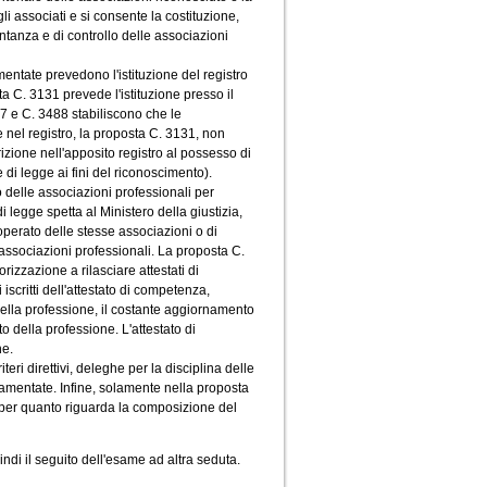
 associati e si consente la costituzione,
ntanza e di controllo delle associazioni
entate prevedono l'istituzione del registro
ta C. 3131 prevede l'istituzione presso il
7 e C. 3488 stabiliscono che le
 nel registro, la proposta C. 3131, non
zione nell'apposito registro al possesso di
e di legge ai fini del riconoscimento).
 delle associazioni professionali per
di legge spetta al Ministero della giustizia,
'operato delle stesse associazioni o di
 associazioni professionali. La proposta C.
rizzazione a rilasciare attestati di
 iscritti dell'attestato di competenza,
 della professione, il costante aggiornamento
 della professione. L'attestato di
ne.
eri direttivi, deleghe per la disciplina delle
lamentate. Infine, solamente nella proposta
, per quanto riguarda la composizione del
ndi il seguito dell'esame ad altra seduta.