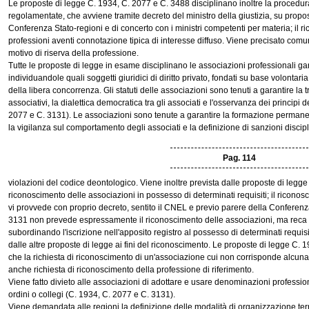
Le proposte di legge C. 1934, C. 2077 e C. 3488 disciplinano inoltre la procedur
regolamentate, che avviene tramite decreto del ministro della giustizia, su propo
Conferenza Stato-regioni e di concerto con i ministri competenti per materia; il 
professioni aventi connotazione tipica di interesse diffuso. Viene precisato com
motivo di riserva della professione.
Tutte le proposte di legge in esame disciplinano le associazioni professionali gar
individuandole quali soggetti giuridici di diritto privato, fondati su base volontari
della libera concorrenza. Gli statuti delle associazioni sono tenuti a garantire la t
associativi, la dialettica democratica tra gli associati e l'osservanza dei principi
2077 e C. 3131). Le associazioni sono tenute a garantire la formazione permanen
la vigilanza sul comportamento degli associati e la definizione di sanzioni discipli
Pag. 114
violazioni del codice deontologico. Viene inoltre prevista dalle proposte di legge
riconoscimento delle associazioni in possesso di determinati requisiti; il riconosc
vi provvede con proprio decreto, sentito il CNEL e previo parere della Conferenz
3131 non prevede espressamente il riconoscimento delle associazioni, ma rec
subordinando l'iscrizione nell'apposito registro al possesso di determinati requis
dalle altre proposte di legge ai fini del riconoscimento. Le proposte di legge C.
che la richiesta di riconoscimento di un'associazione cui non corrisponde alcuna
anche richiesta di riconoscimento della professione di riferimento.
Viene fatto divieto alle associazioni di adottare e usare denominazioni profession
ordini o collegi (C. 1934, C. 2077 e C. 3131).
Viene demandata alle regioni la definizione delle modalità di organizzazione terri