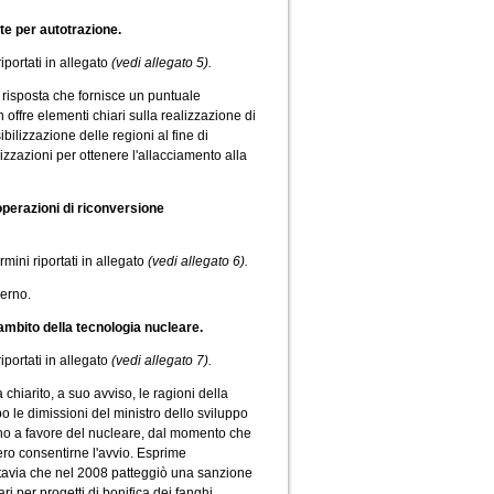
e per autotrazione.
riportati in allegato
(vedi allegato 5).
 risposta che fornisce un puntuale
offre elementi chiari sulla realizzazione di
ibilizzazione delle regioni al fine di
orizzazioni per ottenere l'allacciamento alla
operazioni di riconversione
rmini riportati in allegato
(vedi allegato 6).
verno.
ambito della tecnologia nucleare.
riportati in allegato
(vedi allegato 7).
chiarito, a suo avviso, le ragioni della
le dimissioni del ministro dello sviluppo
rno a favore del nucleare, dal momento che
ero consentirne l'avvio. Esprime
ttavia che nel 2008 patteggiò una sanzione
 per progetti di bonifica dei fanghi