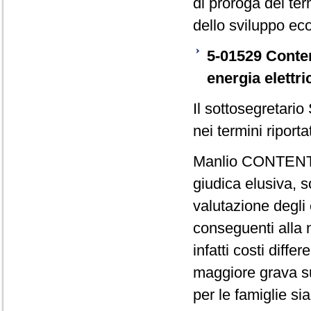
di proroga dei ter
dello sviluppo ec
5-01529 Conten
energia elettri
Il sottosegretario
nei termini riporta
Manlio CONTENTO (
giudica elusiva, s
valutazione degli 
conseguenti alla n
infatti costi diffe
maggiore grava su
per le famiglie si