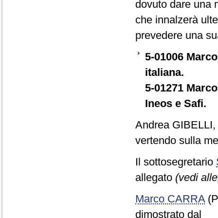
dovuto dare una m
che innalzerà ulte
prevedere una su
5-01006 Marco C
italiana.
5-01271 Marco 
Ineos e Safi.
Andrea GIBELLI
vertendo sulla m
Il sottosegretario
allegato
(vedi all
Marco CARRA
(P
dimostrato dal