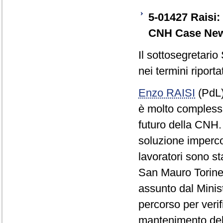
5-01427 Raisi: 
CNH Case New 
Il sottosegretario
nei termini riporta
Enzo RAISI
(PdL)
è molto complessa
futuro della CNH.
soluzione impercor
lavoratori sono sta
San Mauro Torine
assunto dal Minis
percorso per verif
mantenimento dell'