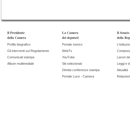
Il Presidente
La Camera
Il Senato
della Camera
dei deputati
della Rep
Profilo biografico
Portale storico
L'istituzi
Gli interventi sul Regolamento
WebTv
Composi
Comunicati stampa
YouTube
Lavori de
Album multimediale
Siti selezionati
Leggi e 
Diretta conferenze stampa
Attualità
Portale Luce - Camera
Relazioni 