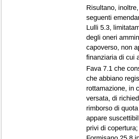
Risultano, inoltr
seguenti emendame
Lulli 5.3, limitat
degli oneri amminis
capoverso, non ap
finanziaria di cui
Fava 7.1 che cons
che abbiano regist
rottamazione, in c
versata, di richi
rimborso di quota
appare suscettibil
privi di copertura;
Formisano 25.8 in