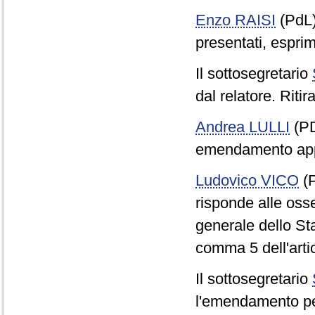
Enzo RAISI
(PdL
presentati, esprim
Il sottosegretario
dal relatore. Rit
Andrea LULLI
(PD
emendamento app
Ludovico VICO
(P
risponde alle oss
generale dello Sta
comma 5 dell'arti
Il sottosegretario
l'emendamento per