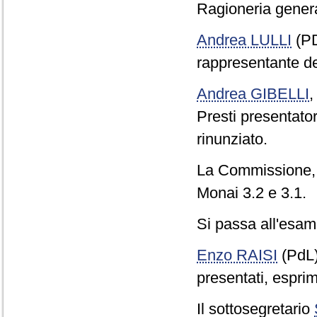
Ragioneria genera
Andrea LULLI
(PD
rappresentante d
Andrea GIBELLI
Presti presentato
rinunziato.
La Commissione, c
Monai 3.2 e 3.1.
Si passa all'esame
Enzo RAISI
(PdL
presentati, esprim
Il sottosegretario