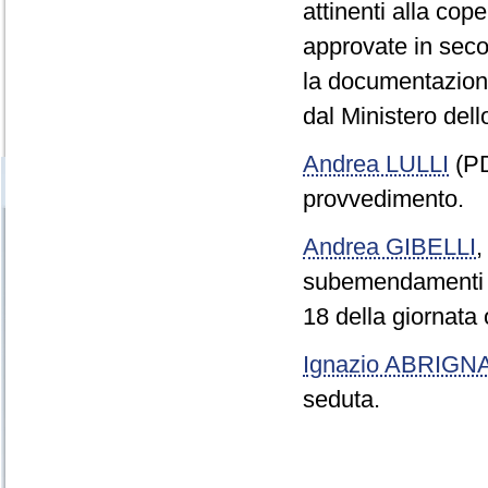
attinenti alla cop
approvate in seco
la documentazione
dal Ministero del
Andrea LULLI
(PD
provvedimento.
Andrea GIBELLI
subemendamenti a
18 della giornata 
Ignazio ABRIGN
seduta.