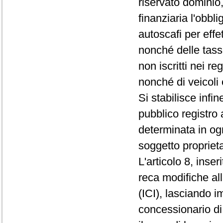
riservato dominio, 
finanziaria l'obbl
autoscafi per effet
nonché delle tasse
non iscritti nei re
nonché di veicoli
Si stabilisce infin
pubblico registro 
determinata in ogn
soggetto proprieta
L'articolo 8, inse
reca modifiche al
(ICI), lasciando i
concessionario di