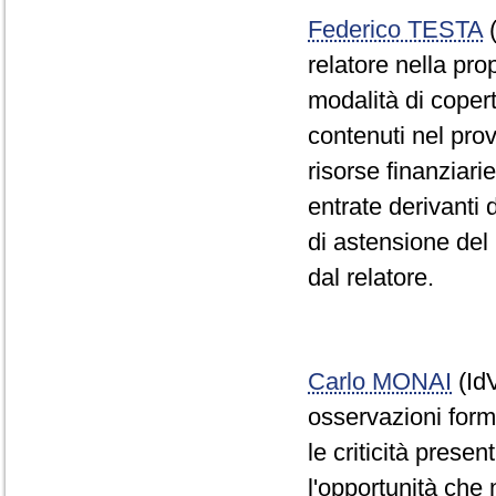
Federico TESTA
(
relatore nella pro
modalità di copert
contenuti nel pro
risorse finanziari
entrate derivanti d
di astensione del
dal relatore.
Carlo MONAI
(IdV
osservazioni formu
le criticità prese
l'opportunità che n