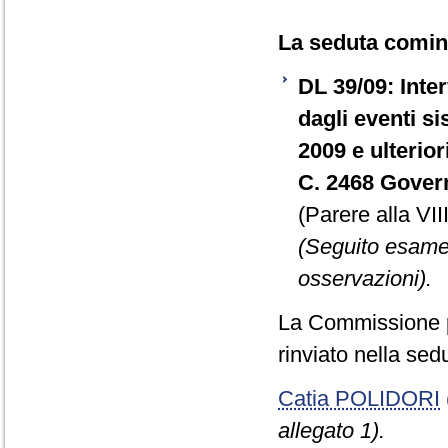
La seduta cominc
DL 39/09: Inter
dagli eventi s
2009 e ulterior
C. 2468 Gover
(Parere alla VI
(Seguito esame
osservazioni).
La Commissione p
rinviato nella se
Catia POLIDORI
allegato 1).