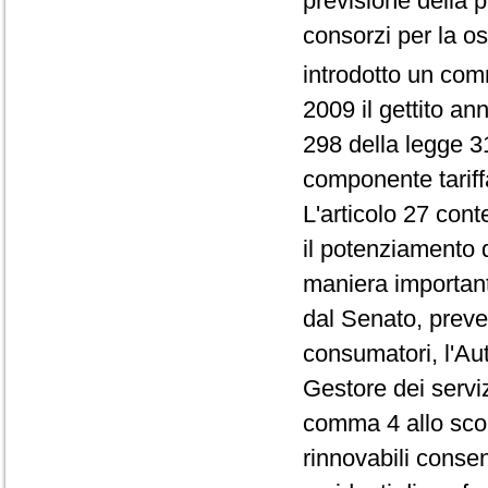
previsione della p
consorzi per la os
introdotto un com
2009 il gettito an
298 della legge 3
componente tariffa
L'articolo 27 cont
il potenziamento d
maniera importante
dal Senato, prevede
consumatori, l'Auto
Gestore dei serviz
comma 4 allo scopo
rinnovabili conse