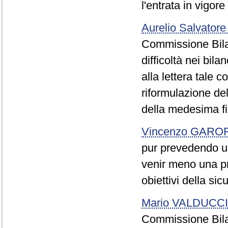
l'entrata in vigore
Aurelio Salvatore
Commissione Bilanc
difficoltà nei bila
alla lettera tale 
riformulazione de
della medesima fi
Vincenzo GARO
pur prevedendo un
venir meno una pra
obiettivi della sic
Mario VALDUCCI
Commissione Bilanc