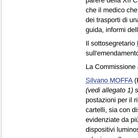
parere della XII 
che il medico che
dei trasporti di u
guida, informi del
Il sottosegretario
sull'emendamento 
La Commissione a
Silvano MOFFA
(
(vedi allegato 1)
s
postazioni per il 
cartelli, sia con d
evidenziate da più 
dispositivi lumin