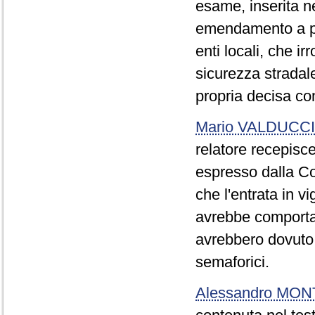
esame, inserita ne
emendamento a pro
enti locali, che i
sicurezza stradale
propria decisa con
Mario VALDUCCI
relatore recepisc
espresso dalla C
che l'entrata in v
avrebbe comportat
avrebbero dovuto 
semaforici.
Alessandro MO