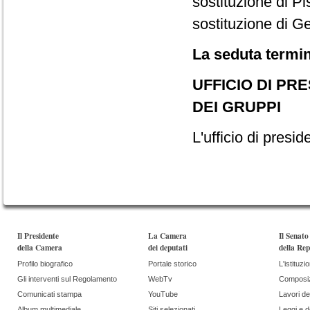
sostituzione di Pi
sostituzione di Gen
La seduta termin
UFFICIO DI PR
DEI GRUPPI
L'ufficio di presid
Il Presidente
La Camera
Il Senato
della Camera
dei deputati
della Rep
Profilo biografico
Portale storico
L'istituzi
Gli interventi sul Regolamento
WebTv
Composi
Comunicati stampa
YouTube
Lavori de
Album multimediale
Siti selezionati
Leggi e 