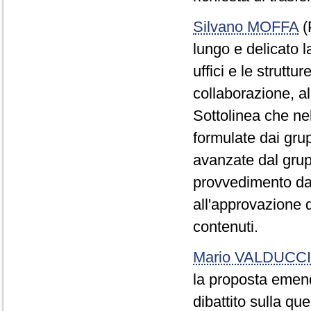
Silvano MOFFA
(
lungo e delicato la
uffici e le strutt
collaborazione, a
Sottolinea che nel
formulate dai gru
avanzate dal gru
provvedimento da
all'approvazione d
contenuti.
Mario VALDUCCI
la proposta emenda
dibattito sulla q