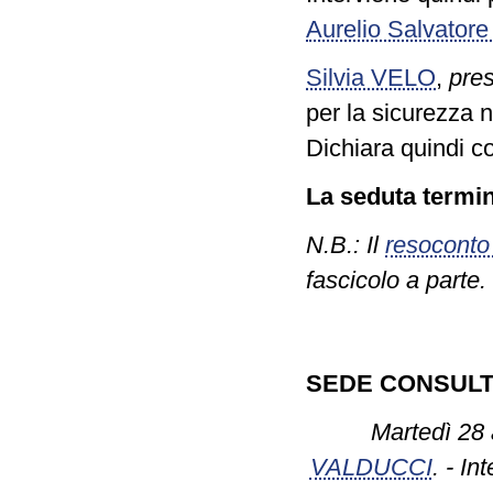
Aurelio Salvatore
Silvia VELO
,
pre
per la sicurezza ne
Dichiara quindi c
La seduta termin
N.B.: Il
resoconto
fascicolo a parte.
SEDE CONSULT
Martedì 28 
VALDUCCI
. - In