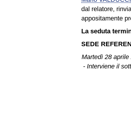
dal relatore, rinv
appositamente pre
La seduta termin
SEDE REFERE
Martedì 28 aprile
- Interviene il sot
La seduta cominc
Disposizioni in
C. 44 Zeller, 
C. 649 Meta, C.
Velo, C. 1101 