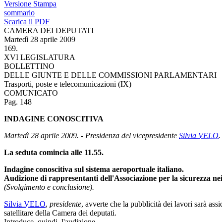
Versione Stampa
sommario
Scarica il PDF
CAMERA DEI DEPUTATI
Martedì 28 aprile 2009
169.
XVI LEGISLATURA
BOLLETTINO
DELLE GIUNTE E DELLE COMMISSIONI PARLAMENTARI
Trasporti, poste e telecomunicazioni (IX)
COMUNICATO
Pag. 148
INDAGINE CONOSCITIVA
Martedì 28 aprile 2009. - Presidenza del vicepresidente
Silvia VELO
.
La seduta comincia alle 11.55.
Indagine conoscitiva sul sistema aeroportuale italiano.
Audizione di rappresentanti dell'Associazione per la sicurezza ne
(Svolgimento e conclusione).
Silvia VELO
,
presidente
, avverte che la pubblicità dei lavori sarà ass
satellitare della Camera dei deputati.
Introduce, quindi, l'audizione.