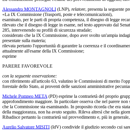
Alessandro MONTAGNOLI
(LNP),
relatore
, presenta la seguente pr
«La IX Commissione (Trasporti, poste e telecomunicazioni),
esaminato, per le parti di propria competenza, il disegno di legge rec
rilevato che il disegno di legge in esame, nel testo approvato dal Senato
285, intervenendo su profili di sicurezza stradale;
considerato che la IX Commissione, dopo aver svolto un'ampia indagine
presentate sulla materia;
rilevata pertanto l'opportunità di garantire la coerenza e il coordinamen
attualmente all'esame della IX Commissione;
esprime
PARERE FAVOREVOLE
con la seguente osservazione:
con riferimento all'articolo 63, valutino le Commissioni di merito l'opp
forestale dello Stato, ai proventi delle sanzioni amministrative pecunia
Michele Pompeo META
(PD) esprime la contrarietà del proprio gruppo
approfondimento maggiore. In particolare osserva che nel parere non si 
che la Commissione sta esaminando. In proposito ricorda che era stata pr
della maggioranza, non ha avuto seguito. Rileva altresì che nella gior
Ribadisce pertanto la contrarietà sul provvedimento e, più in generale,
Aurelio Salvatore MISITI
(IdV) condivide il giudizio secondo cui sare