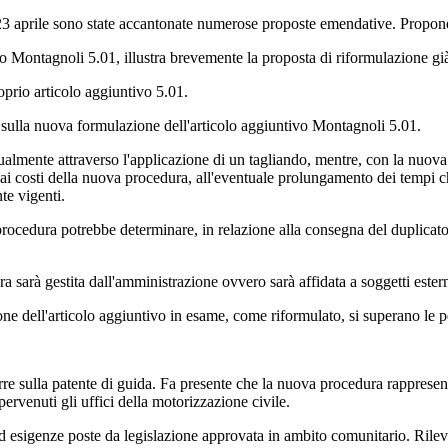
23 aprile sono state accantonate numerose proposte emendative. Propone 
vo Montagnoli 5.01, illustra brevemente la proposta di riformulazione già
prio articolo aggiuntivo 5.01.
sulla nuova formulazione dell'articolo aggiuntivo Montagnoli 5.01.
ualmente attraverso l'applicazione di un tagliando, mentre, con la nuova
 ai costi della nuova procedura, all'eventuale prolungamento dei tempi ch
te vigenti.
ocedura potrebbe determinare, in relazione alla consegna del duplicato,
sarà gestita dall'amministrazione ovvero sarà affidata a soggetti estern
ne dell'articolo aggiuntivo in esame, come riformulato, si superano le 
orre sulla patente di guida. Fa presente che la nuova procedura rapprese
 pervenuti gli uffici della motorizzazione civile.
d esigenze poste da legislazione approvata in ambito comunitario. Rileva