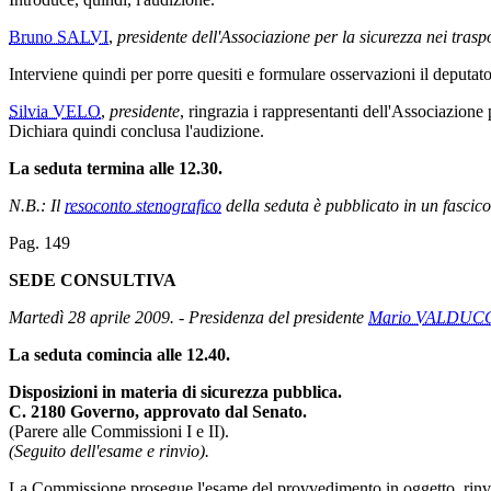
Bruno SALVI
,
presidente dell'Associazione per la sicurezza nei trasp
Interviene quindi per porre quesiti e formulare osservazioni il deputat
Silvia VELO
,
presidente
, ringrazia i rappresentanti dell'Associazione p
Dichiara quindi conclusa l'audizione.
La seduta termina alle 12.30.
N.B.: Il
resoconto stenografico
della seduta è pubblicato in un fascico
Pag. 149
SEDE CONSULTIVA
Martedì 28 aprile 2009. - Presidenza del presidente
Mario VALDUC
La seduta comincia alle 12.40.
Disposizioni in materia di sicurezza pubblica.
C. 2180 Governo, approvato dal Senato.
(Parere alle Commissioni I e II).
(Seguito dell'esame e rinvio).
La Commissione prosegue l'esame del provvedimento in oggetto, rinvia