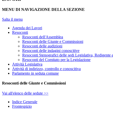
MENU DI NAVIGAZIONE DELLA SEZIONE
Salta il menu
Agenda dei Lavori
Resoconti
Resoconti dell'Assemblea
Resoconti delle Giunte e Commissioni
Resoconti delle audizioni
Resoconti delle indagini conoscitive
Resoconti Stenografici delle sedi Legislativa, Redigente 
Resoconti del Comitato per la Legislazione
Attività Legislativa
Attività di indirizzo, controllo e conoscitiva
Parlamento in seduta comune
Resoconti delle Giunte e Commissioni
Vai all'elenco delle sedute >>
Indice Generale
Frontespizio