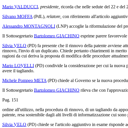
Mario VALDUCCI
,
presidente,
ricorda che nelle sedute del 22 e del 
Silvano MOFFA
(PdL),
relatore,
con riferimento all'articolo aggiunti
Alessandro MONTAGNOLI
(LNP) accoglie la riformulazione del pro
Il Sottosegretario
Bartolomeo GIACHINO
esprime parere favorevole 
Silvia VELO
(PD) fa presente che il rinnovo della patente avviene att
rinnovo, l'invio di un duplicato. Chiede pertanto chiarimenti in merito
ragioni da cui deriva la proposta di modifica delle procedure attualmen
Mario LOVELLI
(PD) condivide la considerazione per cui la nuova pr
avere il tagliando.
Michele Pompeo META
(PD) chiede al Governo se la nuova procedura 
Il Sottosegretario
Bartolomeo GIACHINO
rileva che con l'approvazio
Pag. 151
ordine all'utilizzo, nella procedura di rinnovo, di un tagliando da app
patente, resa sostenibile dagli alti livelli di informatizzazione cui sono
Silvia VELO
(PD) chiede se l'articolo aggiuntivo in esame risponde a