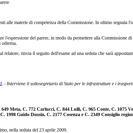
parere
inenti alle materie di competenza della Commissione. In ultimo segnala l
are l'espressione del parere, in modo da permettere alla Commissione di
a odierna.
l relatore, rinvia il seguito dell'esame ad una seduta che sarà appositam
I
. - Interviene il sottosegretario di Stato per le infrastrutture e i trasp
649 Meta, C. 772 Carlucci, C. 844 Lulli, C. 965 Conte, C. 1075 Ve
. 1998 Guido Dussin, C. 2177 Cosenza e C. 2349 Consiglio region
mo, nella seduta del 23 aprile 2009.