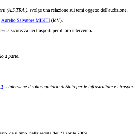
orti (A.S.TRA.)
, svolge una relazione sui temi oggetto dell'audizione.
o
Aurelio Salvatore MISITI
(IdV).
er la sicurezza nei trasporti per il loro intervento.
lo a parte.
CI
. - Interviene il sottosegretario di Stato per le infrastrutture e i tras
to, da ultimo, nella seduta del 22 aprile 2009.