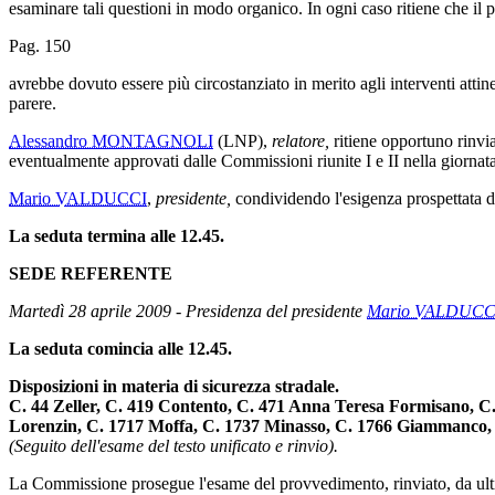
esaminare tali questioni in modo organico. In ogni caso ritiene che il 
Pag. 150
avrebbe dovuto essere più circostanziato in merito agli interventi att
parere.
Alessandro MONTAGNOLI
(LNP),
relatore,
ritiene opportuno rinvi
eventualmente approvati dalle Commissioni riunite I e II nella giornat
Mario VALDUCCI
,
presidente,
condividendo l'esigenza prospettata da
La seduta termina alle 12.45.
SEDE REFERENTE
Martedì 28 aprile 2009 - Presidenza del presidente
Mario VALDUCC
La seduta comincia alle 12.45.
Disposizioni in materia di sicurezza stradale.
C. 44 Zeller, C. 419 Contento, C. 471 Anna Teresa Formisano, C. 
Lorenzin, C. 1717 Moffa, C. 1737 Minasso, C. 1766 Giammanco, C
(Seguito dell'esame del testo unificato e rinvio).
La Commissione prosegue l'esame del provvedimento, rinviato, da ulti