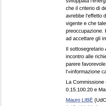
sviluppata l'energ
che il criterio d
avrebbe l'effetto d
vigente e che tale
preoccupazione. R
ad accettare gli i
Il sottosegretari
incontro alle rich
parere favorevol
l'«informazione ca
La Commissione re
0.15.100.20 e Mar
Mauro LIBÈ
(UdC)