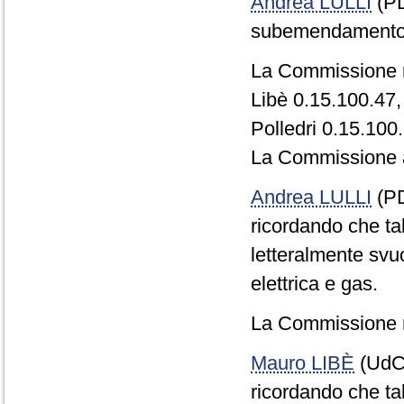
Andrea LULLI
(PD
subemendamento 
La Commissione r
Libè 0.15.100.47,
Polledri 0.15.100
La Commissione a
Andrea LULLI
(PD
ricordando che t
letteralmente svuot
elettrica e gas.
La Commissione r
Mauro LIBÈ
(UdC)
ricordando che ta