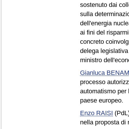
sostenuto dai col
sulla determinazi
dell'energia nucle
ai fini del risparm
concreto coinvolgi
delega legislativa
ministro dell'eco
Gianluca BENAM
processo autorizza
automatismo per la
paese europeo.
Enzo RAISI
(PdL
nella proposta di