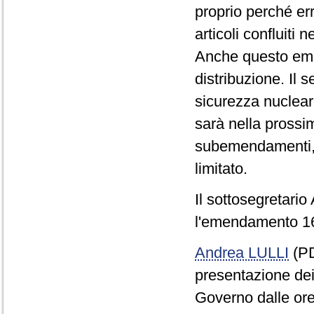
proprio perché err
articoli confluiti
Anche questo em
distribuzione. Il s
sicurezza nuclear
sarà nella prossi
subemendamenti,
limitato.
Il sottosegretari
l'emendamento 16
Andrea LULLI
(PD
presentazione de
Governo dalle ore