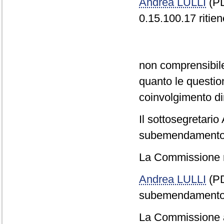
Andrea LULLI
(PD
0.15.100.17 ritien
non comprensibile l
quanto le questio
coinvolgimento dir
Il sottosegretar
subemendamento L
La Commissione r
Andrea LULLI
(PD
subemendamento P
La Commissione a