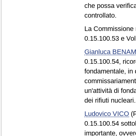
che possa verifica
controllato.
La Commissione r
0.15.100.53 e Vol
Gianluca BENAM
0.15.100.54, rico
fondamentale, in 
commissariamento
un'attività di fo
dei rifiuti nucleari.
Ludovico VICO
(P
0.15.100.54 sott
importante, ovvero