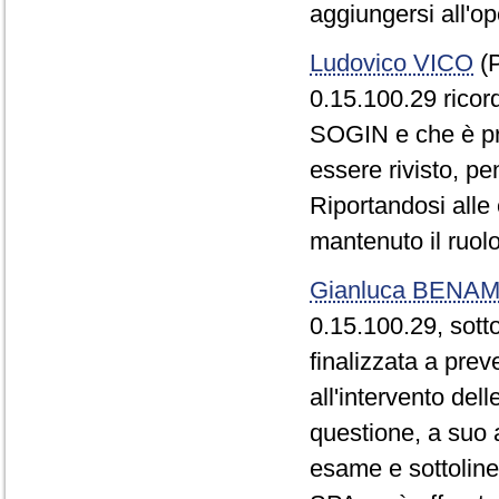
aggiungersi all'op
Ludovico VICO
(P
0.15.100.29 ricord
SOGIN e che è pre
essere rivisto, pen
Riportandosi alle
mantenuto il ruol
Gianluca BENAM
0.15.100.29, sotto
finalizzata a prev
all'intervento de
questione, a suo a
esame e sottoline