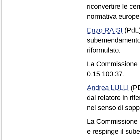
riconvertire le cen
normativa europe
Enzo RAISI
(PdL
subemendamento P
riformulato.
La Commissione a
0.15.100.37.
Andrea LULLI
(PD
dal relatore in r
nel senso di sopp
La Commissione a
e respinge il su