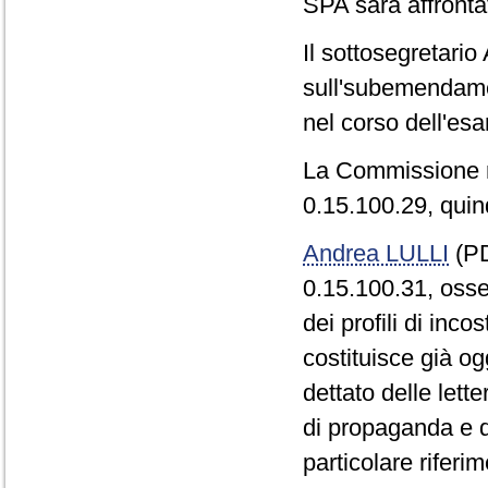
SPA sarà affronta
Il sottosegretari
sull'subemendamen
nel corso dell'es
La Commissione r
0.15.100.29, qui
Andrea LULLI
(PD
0.15.100.31, osse
dei profili di inco
costituisce già og
dettato delle lett
di propaganda e q
particolare riferim