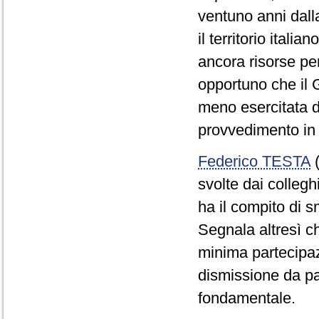
ventuno anni dall
il territorio itali
ancora risorse per
opportuno che il 
meno esercitata d
provvedimento in
Federico TESTA
(
svolte dai colleg
ha il compito di sm
Segnala altresì c
minima partecipazi
dismissione da pa
fondamentale.