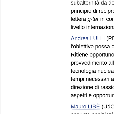
subalternità da de
principio di recipr
lettera
g-ter
in con
livello internazion
Andrea LULLI
(PD)
l'obiettivo possa
Ritiene opportuno 
provvedimento all
tecnologia nuclear
tempi necessari al
direzione di rassi
aspetti è opportu
Mauro LIBÈ
(UdC)