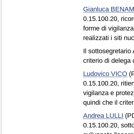
Gianluca BENAM
0.15.100.20, rico
forme di vigilanz
realizzati i siti n
Il sottosegretari
criterio di deleg
Ludovico VICO
(P
0.15.100.20, ritie
vigilanza e protez
quindi che il crit
Andrea LULLI
(PD
0.15.100.20, sotto