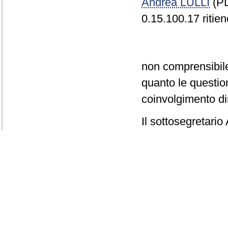
Andrea LULLI
(PD
0.15.100.17 ritien
non comprensibile l
quanto le questio
coinvolgimento dir
Il sottosegretar
subemendamento L
La Commissione r
Andrea LULLI
(PD
subemendamento P
La Commissione a