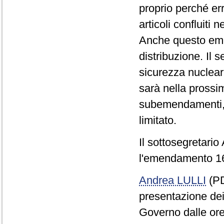
proprio perché err
articoli confluiti
Anche questo em
distribuzione. Il s
sicurezza nuclear
sarà nella prossi
subemendamenti,
limitato.
Il sottosegretari
l'emendamento 16
Andrea LULLI
(PD
presentazione de
Governo dalle ore