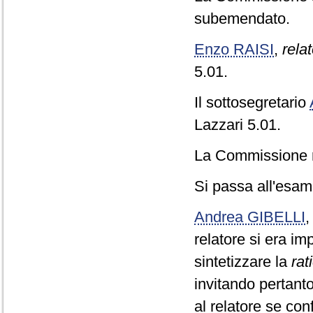
subemendato.
Enzo RAISI
,
relat
5.01.
Il sottosegretario
Lazzari 5.01.
La Commissione re
Si passa all'esame
Andrea GIBELLI
relatore si era i
sintetizzare la
rat
invitando pertanto
al relatore se co