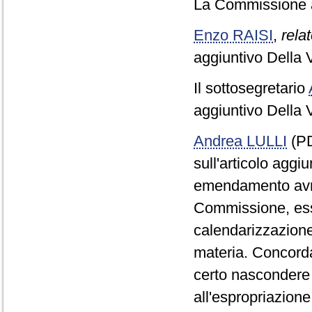
La Commissione ap
Enzo RAISI
,
relat
aggiuntivo Della 
Il sottosegretario
aggiuntivo Della 
Andrea LULLI
(PD
sull'articolo aggi
emendamento avreb
Commissione, esse
calendarizzazione
materia. Concord
certo nascondere 
all'espropriazion