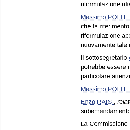
riformulazione rit
Massimo POLLE
che fa riferimento
riformulazione acc
nuovamente tale ri
Il sottosegretario
potrebbe essere r
particolare attenzi
Massimo POLLE
Enzo RAISI
,
relat
subemendamento 0
La Commissione a