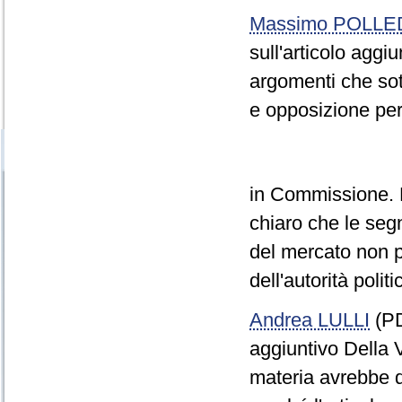
Massimo POLLE
sull'articolo aggi
argomenti che sot
e opposizione per
in Commissione. R
chiaro che le seg
del mercato non p
dell'autorità poli
Andrea LULLI
(PD
aggiuntivo Della 
materia avrebbe 