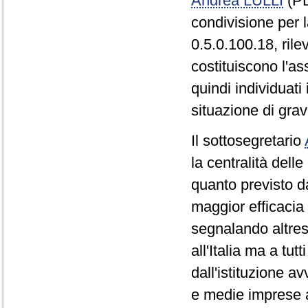
Andrea LULLI
(PD
condivisione per 
0.5.0.100.18, ril
costituiscono l'a
quindi individuati 
situazione di gra
Il sottosegretario
la centralità dell
quanto previsto d
maggior efficacia
segnalando altres
all'Italia ma a tu
dall'istituzione a
e medie imprese a