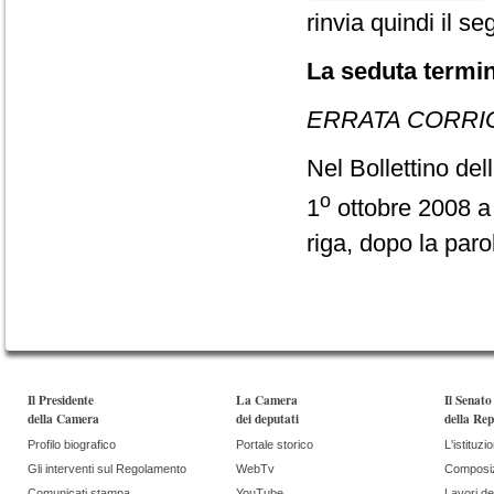
rinvia quindi il s
La seduta termin
ERRATA CORRI
Nel Bollettino de
o
1
ottobre 2008 a
riga, dopo la paro
Il Presidente
La Camera
Il Senato
della Camera
dei deputati
della Rep
Profilo biografico
Portale storico
L'istituzi
Gli interventi sul Regolamento
WebTv
Composi
Comunicati stampa
YouTube
Lavori de