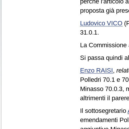
perché l'articolo
proposta già prese
Ludovico VICO
(P
31.0.1.
La Commissione ap
Si passa quindi al
Enzo RAISI
,
relat
Polledri 70.1 e 70
Minasso 70.0.3, m
altrimenti il parer
Il sottosegretario
emendamenti Polle