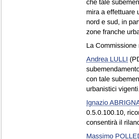
che tale subemen
mira a effettuare u
nord e sud, in par
zone franche urb
La Commissione r
Andrea LULLI
(PD
subemendamento Ab
con tale subemen
urbanistici vigenti
Ignazio ABRIGN
0.5.0.100.10, rico
consentirà il rilan
Massimo POLLE