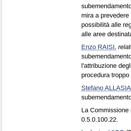
subemendamento 0
mira a prevedere u
possibilità alle r
alle aree destinata
Enzo RAISI
,
relat
subemendamento in
l'attribuzione deg
procedura troppo 
Stefano ALLASIA
subemendamento 
La Commissione 
0.5.0.100.22.