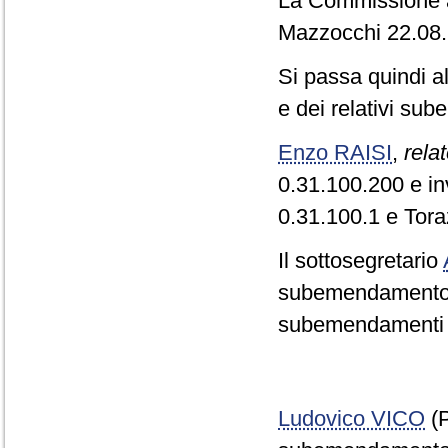
La Commissione app
Mazzocchi 22.08.
Si passa quindi 
e dei relativi su
Enzo RAISI
,
rela
0.31.100.200 e in
0.31.100.1 e Tora
Il sottosegretario
subemendamento 0.
subemendamenti I
Ludovico VICO
(P