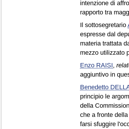
intenzione di affro
rapporto tra magg
Il sottosegretario
espresse dal deput
materia trattata d
mezzo utilizzato p
Enzo RAISI
,
relat
aggiuntivo in que
Benedetto DEL
principio le argom
della Commissione
che a fronte della
farsi sfuggire l'o