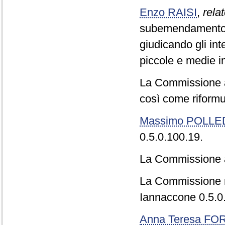
Enzo RAISI
,
relat
subemendamento V
giudicando gli inte
piccole e medie i
La Commissione a
così come riformu
Massimo POLLE
0.5.0.100.19.
La Commissione a
La Commissione r
Iannaccone 0.5.0.
Anna Teresa F