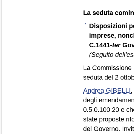
La seduta cominc
Disposizioni pe
imprese, nonch
C.1441-
ter
Gov
(Seguito dell'es
La Commissione p
seduta del 2 otto
Andrea GIBELLI
degli emendament
0.5.0.100.20 e c
state proposte rif
del Governo. Invit