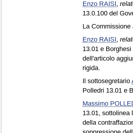
Enzo RAISI
,
relat
13.0.100 del Gov
La Commissione 
Enzo RAISI
,
relat
13.01 e Borghesi 
dell'articolo agg
rigida.
Il sottosegretario
Polledri 13.01 e 
Massimo POLLE
13.01, sottolinea 
della contraffazi
soppressione del