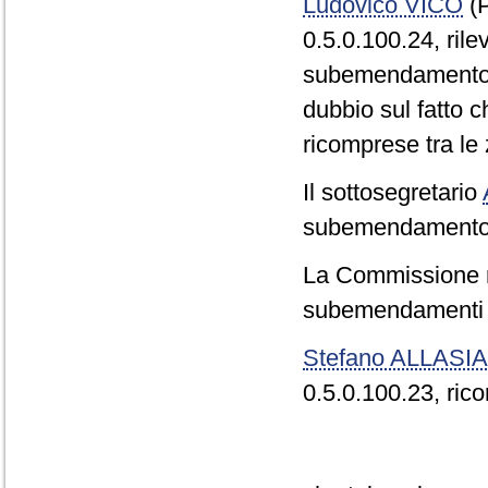
Ludovico VICO
(P
0.5.0.100.24, ril
subemendamento è 
dubbio sul fatto 
ricomprese tra le
Il sottosegretario
subemendamento 0
La Commissione re
subemendamenti V
Stefano ALLASIA
0.5.0.100.23, rico